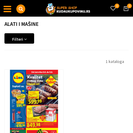
0
0
ALATI I MAŠINE
Filteri
1 kataloga