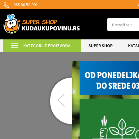
SIGURNO PLAĆANJE PLATNIM KARTICAMA!
065 88 58 091
Pretraži sajt
KATEGORIJE PROIZVODA
SUPER SHOP
KATA