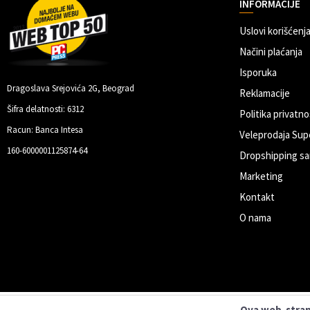
INFORMACIJE
Uslovi korišćenja
Načini plaćanja
Isporuka
Dragoslava Srejovića 2G, Beograd
Reklamacije
Šifra delatnosti: 6312
Politika privatno
Racun: Banca Intesa
Veleprodaja Sup
160-6000001125874-64
Dropshipping sa
Marketing
Kontakt
O nama
Ova web-strani