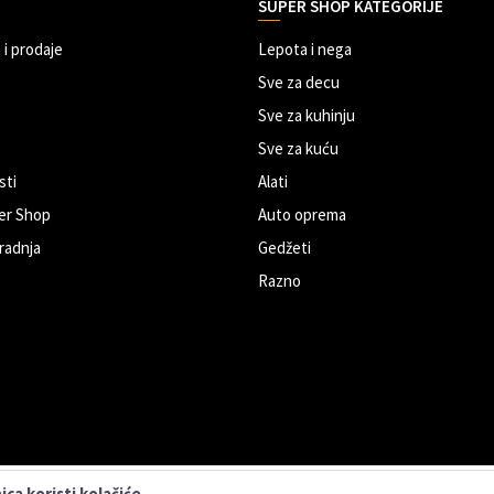
SUPER SHOP KATEGORIJE
 i prodaje
Lepota i nega
Sve za decu
Sve za kuhinju
Sve za kuću
sti
Alati
er Shop
Auto oprema
radnja
Gedžeti
Razno
ca koristi kolačiće