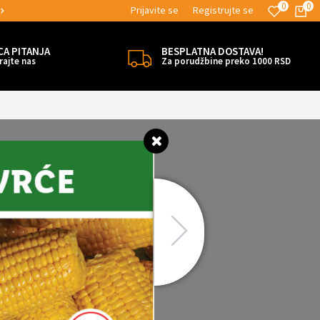
0
0
Prijavite se
Registrujte se
MOGUĆNOST ISPORUKE ZA 24H!
CA PITANJA
BESPLATNA DOSTAVA!
rajte nas
Za porudžbine preko 1000 RSD