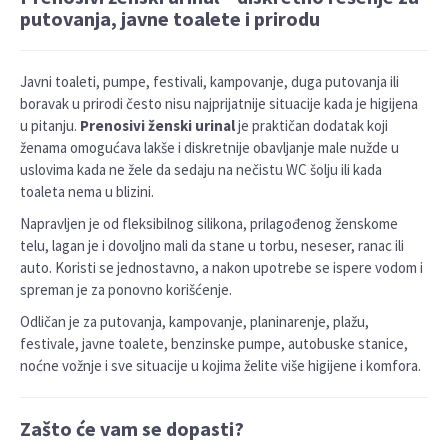
putovanja, javne toalete i prirodu
Javni toaleti, pumpe, festivali, kampovanje, duga putovanja ili
boravak u prirodi često nisu najprijatnije situacije kada je higijena
u pitanju.
Prenosivi ženski urinal
je praktičan dodatak koji
ženama omogućava lakše i diskretnije obavljanje male nužde u
uslovima kada ne žele da sedaju na nečistu WC šolju ili kada
toaleta nema u blizini.
Napravljen je od fleksibilnog silikona, prilagođenog ženskome
telu, lagan je i dovoljno mali da stane u torbu, neseser, ranac ili
auto. Koristi se jednostavno, a nakon upotrebe se ispere vodom i
spreman je za ponovno korišćenje.
Odličan je za putovanja, kampovanje, planinarenje, plažu,
festivale, javne toalete, benzinske pumpe, autobuske stanice,
noćne vožnje i sve situacije u kojima želite više higijene i komfora.
Zašto će vam se dopasti?