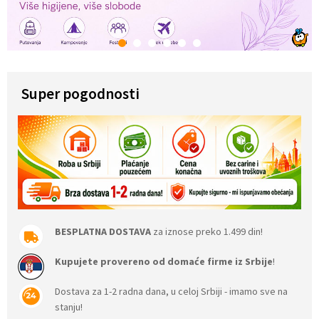
1
2
3
4
5
6
Super pogodnosti
BESPLATNA DOSTAVA
za iznose preko 1.499 din!
Kupujete provereno od domaće firme iz Srbije
!
Dostava za 1-2 radna dana, u celoj Srbiji - imamo sve na
stanju!