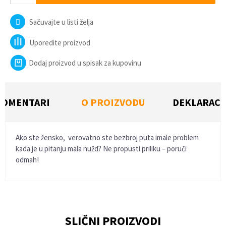
Sačuvajte u listi želja
Uporedite proizvod
Dodaj proizvod u spisak za kupovinu
KOMENTARI
O PROIZVODU
DEKLARACI
Ako ste žensko, verovatno ste bezbroj puta imale problem
kada je u pitanju mala nužd? Ne propusti priliku – poruči
odmah!
KARAKTERISTIKA
VREDNOST
Vidi sve komentare
(3)
Kategorija
Intimna higijena
Ime/Nadimak
Veličine
NSZ
SLIČNI PROIZVODI