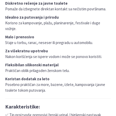
Diskretno rešenje za javne toalete
Pomaže da izbegnete direktan kontakt sa nečistim površinama.
Idealno za putovanja i prirodu
Korisno za kampovanje, plažu, planinarenje, festivale i duge
vožnje.
Malo i prenosivo
Staje u torbu, ranac, neseser ili pregradu u automobilu.
Za višekratnu upotrebu
Nakon korišćenja se ispere vodom i može se ponovo koristiti.
Fleksibilan silikonski materijal
Praktičan oblik prilagođen ženskom telu.
Koristan dodatak za leto
Posebno praktičan za more, bazene, izlete, kampovanja i javne
toalete tokom putovanja.
Karakteristike:
✅ Tip proizvoda: prenosivi ženski urinal / higijenski nastavak