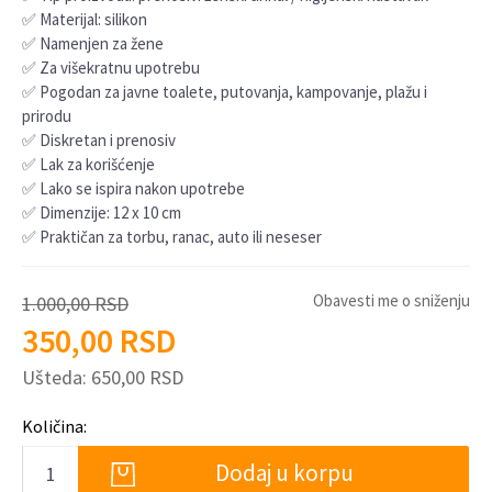
✅ Materijal: silikon
✅ Namenjen za žene
✅ Za višekratnu upotrebu
✅ Pogodan za javne toalete, putovanja, kampovanje, plažu i
prirodu
✅ Diskretan i prenosiv
✅ Lak za korišćenje
✅ Lako se ispira nakon upotrebe
✅ Dimenzije: 12 x 10 cm
✅ Praktičan za torbu, ranac, auto ili neseser
Obavesti me o sniženju
1.000,00
RSD
350,00
RSD
Ušteda:
650,00
RSD
Količina:
Dodaj u korpu