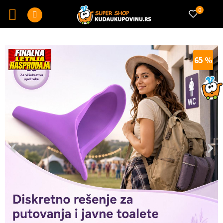
0
65
%