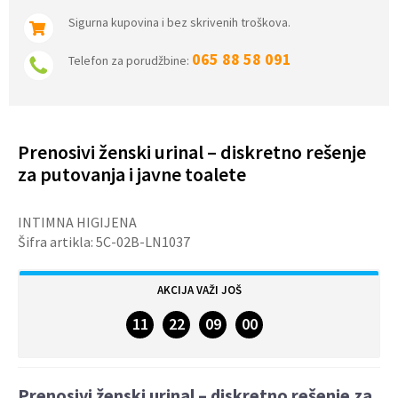
Sigurna kupovina i bez skrivenih troškova.
065 88 58 091
Telefon za porudžbine:
Prenosivi ženski urinal – diskretno rešenje
za putovanja i javne toalete
INTIMNA HIGIJENA
Šifra artikla:
5C-02B-LN1037
AKCIJA VAŽI JOŠ
11
22
09
00
DANA
SATI
MINUTA
SEKUNDI
Prenosivi ženski urinal – diskretno rešenje za