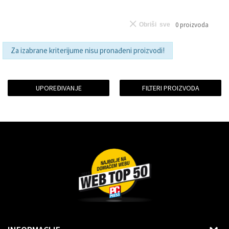
0
proizvoda
Obriši sve
Za izabrane kriterijume nisu pronađeni proizvodi!
UPOREĐIVANJE
FILTERI PROIZVODA
Dragoslava Srejovića 2G, Beograd