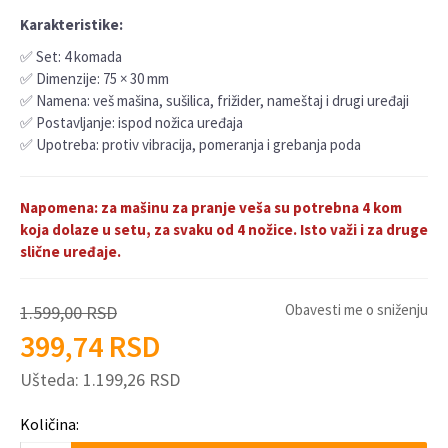
Karakteristike:
✅ Set: 4 komada
✅ Dimenzije: 75 × 30 mm
✅ Namena: veš mašina, sušilica, frižider, nameštaj i drugi uređaji
✅ Postavljanje: ispod nožica uređaja
✅ Upotreba: protiv vibracija, pomeranja i grebanja poda
Napomena: za mašinu za pranje veša su potrebna 4 kom
koja dolaze u setu, za svaku od 4 nožice. Isto va
ži i za druge
slične uređaje.
Obavesti me o sniženju
1.599,00
RSD
399,74
RSD
Ušteda:
1.199,26
RSD
Količina: