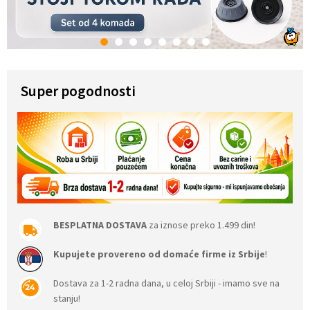
1
2
3
4
5
6
7
8
Super pogodnosti
BESPLATNA DOSTAVA
za iznose preko 1.499 din!
Kupujete provereno od domaće firme iz Srbije
!
Dostava za 1-2 radna dana, u celoj Srbiji - imamo sve na
stanju!