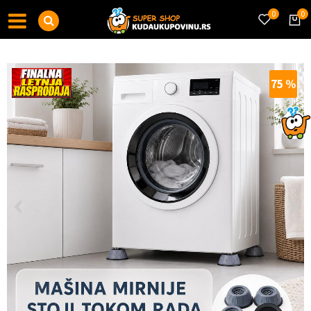
0
0
75
%