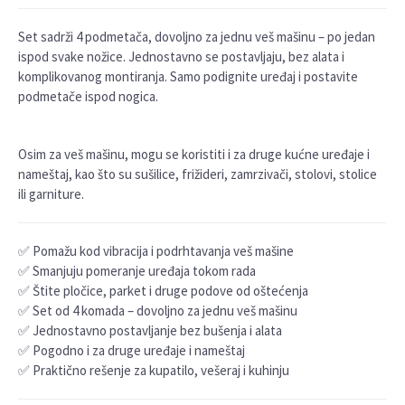
Set sadrži 4 podmetača, dovoljno za jednu veš mašinu – po jedan
ispod svake nožice. Jednostavno se postavljaju, bez alata i
komplikovanog montiranja. Samo podignite uređaj i postavite
podmetače ispod nogica.
Osim za veš mašinu, mogu se koristiti i za druge kućne uređaje i
nameštaj, kao što su sušilice, frižideri, zamrzivači, stolovi, stolice
ili garniture.
✅ Pomažu kod vibracija i podrhtavanja veš mašine
✅ Smanjuju pomeranje uređaja tokom rada
✅ Štite pločice, parket i druge podove od oštećenja
✅ Set od 4 komada – dovoljno za jednu veš mašinu
✅ Jednostavno postavljanje bez bušenja i alata
✅ Pogodno i za druge uređaje i nameštaj
✅ Praktično rešenje za kupatilo, vešeraj i kuhinju