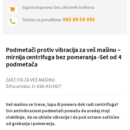
Sigurna kupovina i bez skrivenih troškova.
065 88 58 091
Telefon za porudžbine:
Podmetači protiv vibracija za veš mašinu –
mirnija centrifuga bez pomeranja -Set od 4
podmetača
ZAŠTITA ZA VEŠ MAŠINU
Šifra artikla:
1I-03A-KH3417
Veš mašina se trese, lupa ili pomera dok radi centrifuga?
Ovi antivibracioni podmetači pomažu da uređaj stoji
stabilnije, da se ublaže vibracije i da pod ostane zaštićen
od grebanja i pomeranja.