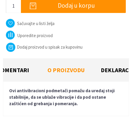
Dodaj u korpu
Sačuvajte u listi želja
Uporedite proizvod
Dodaj proizvod u spisak za kupovinu
KOMENTARI
O PROIZVODU
DEKLARACI
Ovi antivibracioni podmetači pomažu da uređaj stoji
stabilnije, da se ublaže vibracije i da pod ostane
zaštićen od grebanja i pomeranja.
KARAKTERISTIKA
VREDNOST
Vidi sve komentare
(9)
Kategorija
Zaštita za veš mašinu
Ime/Nadimak