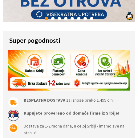
1
2
3
4
5
6
7
8
Super pogodnosti
BESPLATNA DOSTAVA
za iznose preko 1.499 din!
Kupujete provereno od domaće firme iz Srbije
!
Dostava za 1-2 radna dana, u celoj Srbiji - imamo sve na
stanju!