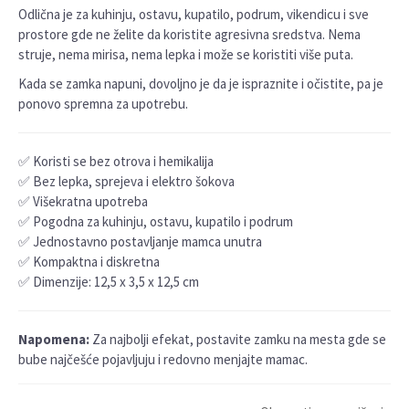
Odlična je za kuhinju, ostavu, kupatilo, podrum, vikendicu i sve
prostore gde ne želite da koristite agresivna sredstva. Nema
struje, nema mirisa, nema lepka i može se koristiti više puta.
Kada se zamka napuni, dovoljno je da je ispraznite i očistite, pa je
ponovo spremna za upotrebu.
✅ Koristi se bez otrova i hemikalija
✅ Bez lepka, sprejeva i elektro šokova
✅ Višekratna upotreba
✅ Pogodna za kuhinju, ostavu, kupatilo i podrum
✅ Jednostavno postavljanje mamca unutra
✅ Kompaktna i diskretna
✅ Dimenzije: 12,5 x 3,5 x 12,5 cm
Napomena:
Za najbolji efekat, postavite zamku na mesta gde se
bube najčešće pojavljuju i redovno menjajte mamac.