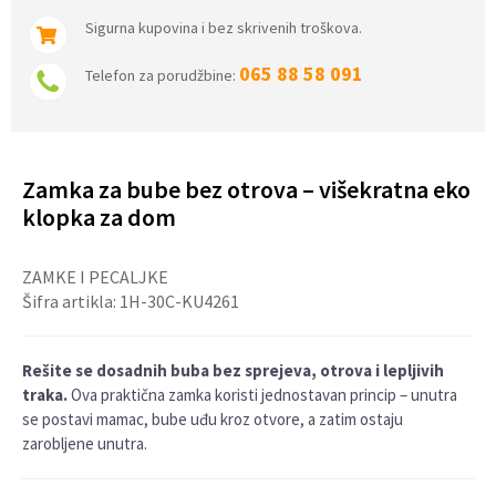
Sigurna kupovina i bez skrivenih troškova.
065 88 58 091
Telefon za porudžbine:
Zamka za bube bez otrova – višekratna eko
klopka za dom
ZAMKE I PECALJKE
Šifra artikla:
1H-30C-KU4261
Rešite se dosadnih buba bez sprejeva, otrova i lepljivih
traka.
Ova praktična zamka koristi jednostavan princip – unutra
se postavi mamac, bube uđu kroz otvore, a zatim ostaju
zarobljene unutra.