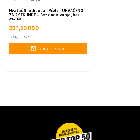
Hvatač Smrdibuba i Pčela - UHVAĆENO
Pošalji
ZA 2 SEKUNDE – Bez dodirivanja, bez
gađen...
297,00
RSD
1.980,00
RSD
DODAJ U KORPU