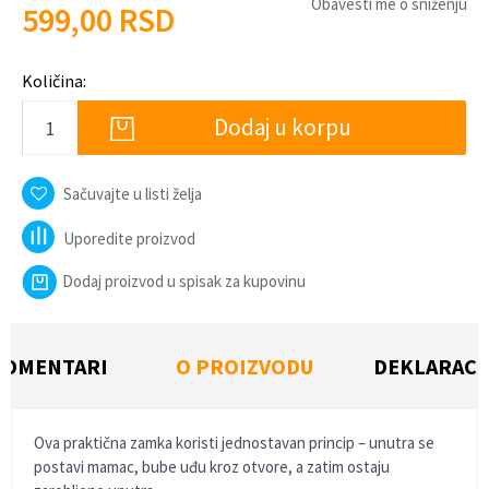
Obavesti me o sniženju
599,00
RSD
Količina:
Dodaj u korpu
Sačuvajte u listi želja
Uporedite proizvod
Dodaj proizvod u spisak za kupovinu
KOMENTARI
O PROIZVODU
DEKLARACI
Ova praktična zamka koristi jednostavan princip – unutra se
postavi mamac, bube uđu kroz otvore, a zatim ostaju