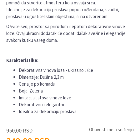
pomoći da stvorite atmosferu koja osvaja srca.
Idealno je za dekoraciju proslava poput rođendana, svadbi,
proslava u ugostiteljskim objektima, ili na otvorenom.
Oživite svoj prostor sa prirodom i lepotom dekorativne vinove
loze. Ovaj ukrasni dodatak će dodati dašak svežine i elegancije
svakom kutku vašeg doma.
Karakteristike:
Dekorativna vinova loza - ukrasno lišće
Dimenzije: Dužina 2,3 m
Cena je po komadu
Boja: Zelena
Imitacija listova vinove loze
Dekorativno i elegantno
Idealno za dekoraciju proslava
Obavesti me o sniženju
950,00
RSD