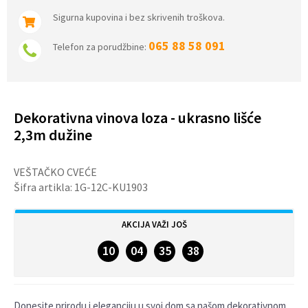
Sigurna kupovina i bez skrivenih troškova.
065 88 58 091
Telefon za porudžbine:
Dekorativna vinova loza - ukrasno lišće
2,3m dužine
VEŠTAČKO CVEĆE
Šifra artikla:
1G-12C-KU1903
AKCIJA VAŽI JOŠ
10
04
35
37
DANA
SATA
MINUTA
SEKUNDI
Donesite prirodu i eleganciju u svoj dom sa našom dekorativnom