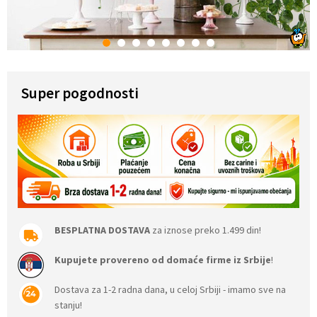
1
2
3
4
5
6
7
8
Super pogodnosti
BESPLATNA DOSTAVA
za iznose preko 1.499 din!
Kupujete provereno od domaće firme iz Srbije
!
Dostava za 1-2 radna dana, u celoj Srbiji - imamo sve na
stanju!