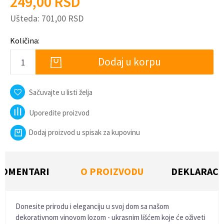
249,00
RSD
Ušteda:
701,00
RSD
Količina:
Dodaj u korpu
Sačuvajte u listi želja
Uporedite proizvod
Dodaj proizvod u spisak za kupovinu
KOMENTARI
O PROIZVODU
DEKLARACI
Donesite prirodu i eleganciju u svoj dom sa našom
dekorativnom vinovom lozom - ukrasnim lišćem koje će oživeti