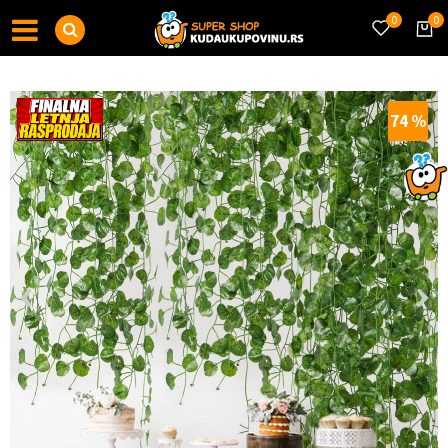
0
0
74
%