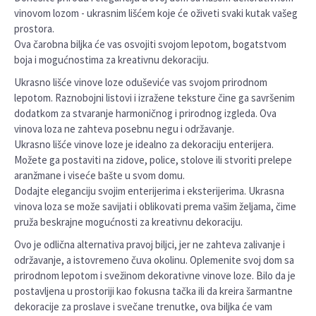
vinovom lozom - ukrasnim lišćem koje će oživeti svaki kutak vašeg
prostora.
Ova čarobna biljka će vas osvojiti svojom lepotom, bogatstvom
boja i mogućnostima za kreativnu dekoraciju.
Ukrasno lišće vinove loze oduševiće vas svojom prirodnom
lepotom. Raznobojni listovi i izražene teksture čine ga savršenim
dodatkom za stvaranje harmoničnog i prirodnog izgleda. Ova
vinova loza ne zahteva posebnu negu i održavanje.
Ukrasno lišće vinove loze je idealno za dekoraciju enterijera.
Možete ga postaviti na zidove, police, stolove ili stvoriti prelepe
aranžmane i viseće bašte u svom domu.
Dodajte eleganciju svojim enterijerima i eksterijerima. Ukrasna
vinova loza se može savijati i oblikovati prema vašim željama, čime
pruža beskrajne mogućnosti za kreativnu dekoraciju.
Ovo je odlična alternativa pravoj biljci, jer ne zahteva zalivanje i
održavanje, a istovremeno čuva okolinu. Oplemenite svoj dom sa
prirodnom lepotom i svežinom dekorativne vinove loze. Bilo da je
postavljena u prostoriji kao fokusna tačka ili da kreira šarmantne
dekoracije za proslave i svečane trenutke, ova biljka će vam