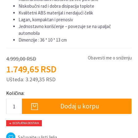
Niskobučni rad i dobra disipacija toplote
Kvalitetni ABS materijal i nerđajući čelik
Lagan, kompaktan i prenosiv
Jednostavno korišćenje – povezuje se na upaljač
automobila
Dimenzije : 36 * 10 * 13 cm
Obavesti me o sniženju
4.999,00
RSD
1.749,65
RSD
Ušteda:
3.249,35
RSD
Količina:
Dodaj u korpu
BESPLATNA DOSTAVA
Sačuvajte u listi želja