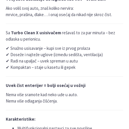
Ako voliš svoj auto, znaš koliko nervira:
mrvice, prašina, dlake… i onaj osećaj da nikad nije skroz čist.
Sa
Turbo Clean X usisivačem
rešavaš to za par minuta – bez
odlaska u perionicu.
✔ Snažno usisavanje – kupi sve iz prvog prolaza
✔ Doseže i najteže uglove (između sedišta, ventilacija)
✔ Radi na upaljač – uvek spreman u autu
✔ Kompaktan – staje u kasetu ili gepek
Uvek čist enterijer = bolji osećaj u vožnji
Nema više sramote kad neko uđe u auto.
Nema više odlaganja čišćenja.
Karakteristike:
Multifunkcionalni nastavci za sve površine