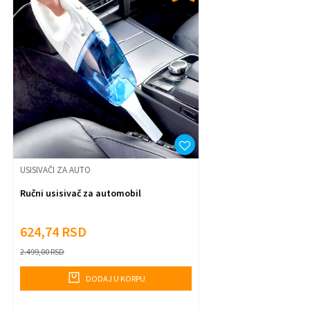
Poruka
Anti-spam zaštita - izračunajte koliko je 9 - 4 :
Pošalji
USISIVAČI ZA AUTO
Ručni usisivač za automobil
624,74
RSD
2.499,00
RSD
DODAJ U KORPU