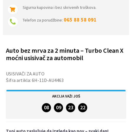
Sigurna kupovina i bez skrivenih troškova.
065 88 58 091
Telefon za porudžbine:
Auto bez mrva za 2 minuta – Turbo Clean X
moćni usisivač za automobil
USISIVAČI ZA AUTO
Šifra artikla:
6H-11D-AU4463
AKCIJA VAŽI JOŠ
08
09
23
22
DANA
SATI
MINUTA
SEKUNDI
Tvoj auto zaslužuje da izgleda kao nov – svaki dan!