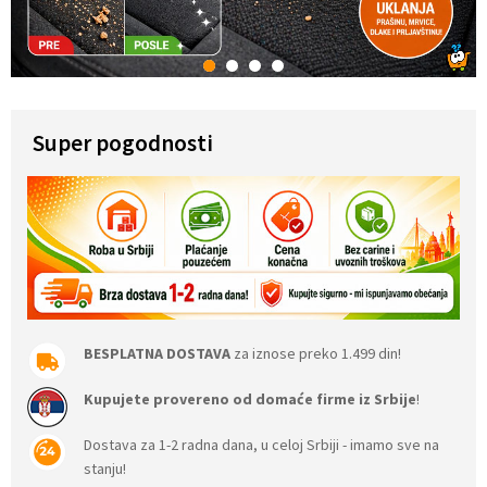
1
2
3
4
Super pogodnosti
BESPLATNA DOSTAVA
za iznose preko 1.499 din!
Kupujete provereno od domaće firme iz Srbije
!
Dostava za 1-2 radna dana, u celoj Srbiji - imamo sve na
stanju!