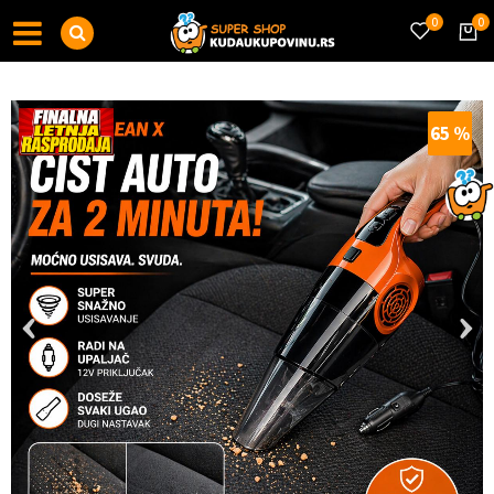
0
0
65
%