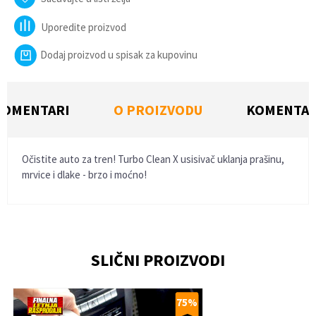
Uporedite proizvod
Dodaj proizvod u spisak za kupovinu
KOMENTARI
O PROIZVODU
KOMENTAR
Očistite auto za tren! Turbo Clean X usisivač uklanja prašinu,
mrvice i dlake - brzo i moćno!
Ime/Nadimak
SLIČNI PROIZVODI
Email
75
%