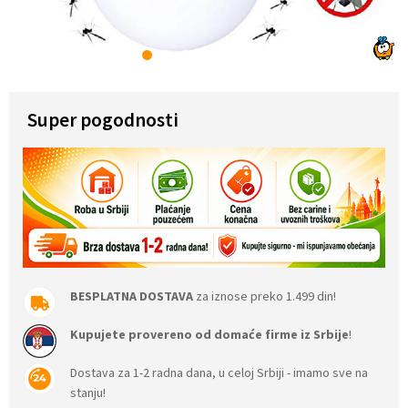
1
2
3
4
5
6
7
Super pogodnosti
BESPLATNA DOSTAVA
za iznose preko 1.499 din!
Kupujete provereno od domaće firme iz Srbije
!
Dostava za 1-2 radna dana, u celoj Srbiji - imamo sve na
stanju!