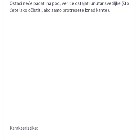
Ostaci neće padati na pod, već će ostajati unutar svetiljke (što
ćete lako očistiti, ako samo protresete iznad kante).
Karakteristike: