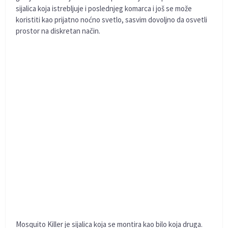
sijalica koja istrebljuje i poslednjeg komarca i još se može
koristiti kao prijatno noćno svetlo, sasvim dovoljno da osvetli
prostor na diskretan način.
Mosquito Killer je sijalica koja se montira kao bilo koja druga.