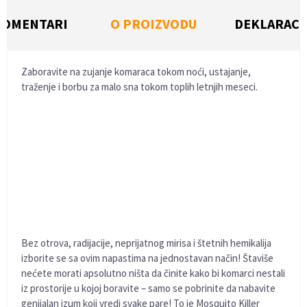
KOMENTARI
O PROIZVODU
DEKLARACI
Zaboravite na zujanje komaraca tokom noći, ustajanje,
traženje i borbu za malo sna tokom toplih letnjih meseci.
Bez otrova, radijacije, neprijatnog mirisa i štetnih hemikalija
izborite se sa ovim napastima na jednostavan način! Štaviše
nećete morati apsolutno ništa da činite kako bi komarci nestali
iz prostorije u kojoj boravite – samo se pobrinite da nabavite
genijalan izum koji vredi svake pare! To je Mosquito Killer