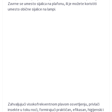
Zavrne se umesto sijalica na plafonu, ili je možete koristiti
umesto obične sijalice na lampi.
Zahvaljujući visokofrekventnom plavom osvetljenju, privlači
insekte u toku noći, formirajući praktičan, efikasan, higijenski i