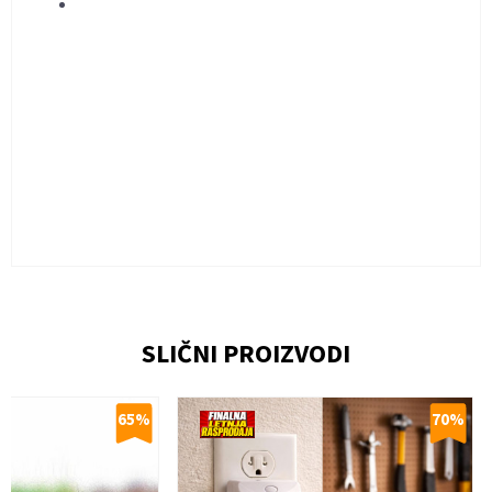
KARAKTERISTIKA
VREDNOST
Vidi sve komentare
(3)
Uređaji za zaštitu od insekata i
Kategorija
Ime/Nadimak
štetočina
SLIČNI PROIZVODI
Težina
0.27 kg
specifikacija
Email
65
%
70
%
Veličine
NSZ
Poruka