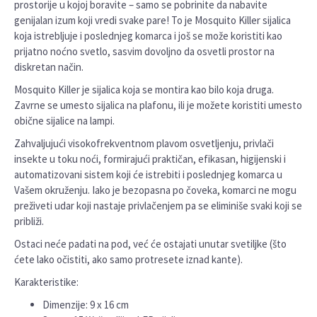
prostorije u kojoj boravite – samo se pobrinite da nabavite
genijalan izum koji vredi svake pare! To je Mosquito Killer sijalica
koja istrebljuje i poslednjeg komarca i još se može koristiti kao
prijatno noćno svetlo, sasvim dovoljno da osvetli prostor na
diskretan način.
Mosquito Killer je sijalica koja se montira kao bilo koja druga.
Zavrne se umesto sijalica na plafonu, ili je možete koristiti umesto
obične sijalice na lampi.
Zahvaljujući visokofrekventnom plavom osvetljenju, privlači
insekte u toku noći, formirajući praktičan, efikasan, higijenski i
automatizovani sistem koji će istrebiti i poslednjeg komarca u
Vašem okruženju. Iako je bezopasna po čoveka, komarci ne mogu
preživeti udar koji nastaje privlačenjem pa se eliminiše svaki koji se
približi.
Ostaci neće padati na pod, već će ostajati unutar svetiljke (što
ćete lako očistiti, ako samo protresete iznad kante).
Karakteristike:
Dimenzije: 9 x 16 cm