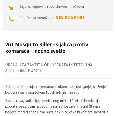
Sigurna kupovina i bez skrivenih troškova.
065 88 58 091
Telefon za porudžbine:
2u1 Mosquito Killer - sijalica protiv
komaraca + noćno svetlo
UREĐAJI ZA ZAŠTITU OD INSEKATA I ŠTETOČINA
Šifra artikla:
KU4147
Zaboravite na zujanje komaraca tokom noći, ustajanje, traženje i
borbu za malo sna tokom toplih letnjih meseci.
Bez otrova, radijacije, neprijatnog mirisa i štetnih hemikalija
izborite se sa ovim napastima na jednostavan način! Štaviše
nećete morati apsolutno ništa da činite kako bi komarci nestali iz