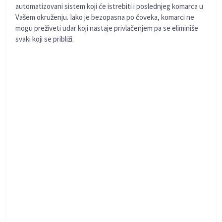
automatizovani sistem koji će istrebiti i poslednjeg komarca u
Vašem okruženju. Iako je bezopasna po čoveka, komarci ne
mogu preživeti udar koji nastaje privlačenjem pa se eliminiše
svaki koji se približi.