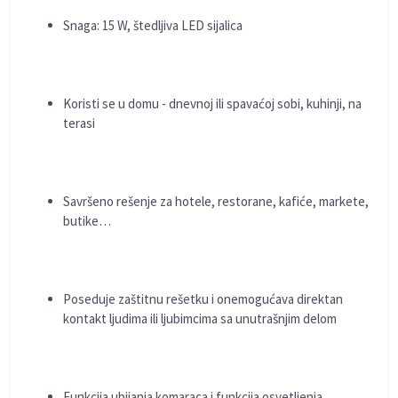
Snaga: 15 W, štedljiva LED sijalica
Koristi se u domu - dnevnoj ili spavaćoj sobi, kuhinji, na
terasi
Savršeno rešenje za hotele, restorane, kafiće, markete,
butike…
Poseduje zaštitnu rešetku i onemogućava direktan
kontakt ljudima ili ljubimcima sa unutrašnjim delom
Funkcija ubijanja komaraca i funkcija osvetljenja