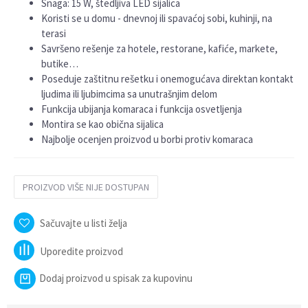
Snaga: 15 W, štedljiva LED sijalica
Koristi se u domu - dnevnoj ili spavaćoj sobi, kuhinji, na
terasi
Savršeno rešenje za hotele, restorane, kafiće, markete,
butike…
Poseduje zaštitnu rešetku i onemogućava direktan kontakt
ljudima ili ljubimcima sa unutrašnjim delom
Funkcija ubijanja komaraca i funkcija osvetljenja
Montira se kao obična sijalica
Najbolje ocenjen proizvod u borbi protiv komaraca
PROIZVOD VIŠE NIJE DOSTUPAN
Sačuvajte u listi želja
Uporedite proizvod
Dodaj proizvod u spisak za kupovinu