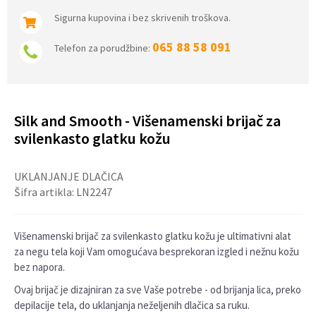
Sigurna kupovina i bez skrivenih troškova.
065 88 58 091
Telefon za porudžbine:
Silk and Smooth - Višenamenski brijač za
svilenkasto glatku kožu
UKLANJANJE DLAČICA
Šifra artikla:
LN2247
Višenamenski brijač za svilenkasto glatku kožu je ultimativni alat
za negu tela koji Vam omogućava besprekoran izgled i nežnu kožu
bez napora.
Ovaj brijač je dizajniran za sve Vaše potrebe - od brijanja lica, preko
depilacije tela, do uklanjanja neželjenih dlačica sa ruku.