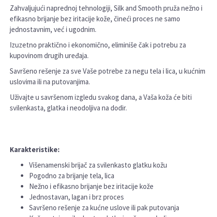
Zahvaljujući naprednoj tehnologiji, Silk and Smooth pruža nežno i
efikasno brijanje bez iritacije kože, čineći proces ne samo
jednostavnim, već i ugodnim.
Izuzetno praktično i ekonomično, eliminiše čak i potrebu za
kupovinom drugih uređaja.
Savršeno rešenje za sve Vaše potrebe za negu tela i lica, u kućnim
uslovima ili na putovanjima.
Uživajte u savršenom izgledu svakog dana, a Vaša koža će biti
svilenkasta, glatka i neodoljiva na dodir.
Karakteristike:
Višenamenski brijač za svilenkasto glatku kožu
Pogodno za brijanje tela, lica
Nežno i efikasno brijanje bez iritacije kože
Jednostavan, lagan i brz proces
Savršeno rešenje za kućne uslove ili pak putovanja