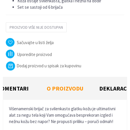
Koža ostaje svilenkasta, glatka i nežna na dodir
Set se sastoji od 6 brijača
PROIZVOD VIŠE NIJE DOSTUPAN
Sačuvajte u listi želja
Uporedite proizvod
Dodaj proizvod u spisak za kupovinu
KOMENTARI
O PROIZVODU
DEKLARACI
Višenamenski brijač za svilenkasto glatku kožu je ultimativni
alat za negu tela koji Vam omogućava besprekoran izgled i
nežnu kožu bez napor? Ne propusti priliku – poruči odmah!