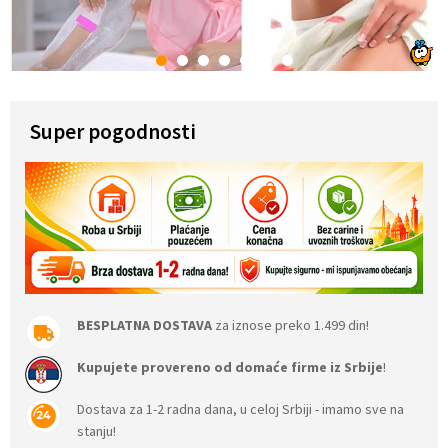
1
2
3
4
5
6
7
Super pogodnosti
BESPLATNA DOSTAVA
za iznose preko 1.499 din!
Kupujete provereno od domaće firme iz Srbije
!
Dostava za 1-2 radna dana, u celoj Srbiji - imamo sve na
stanju!