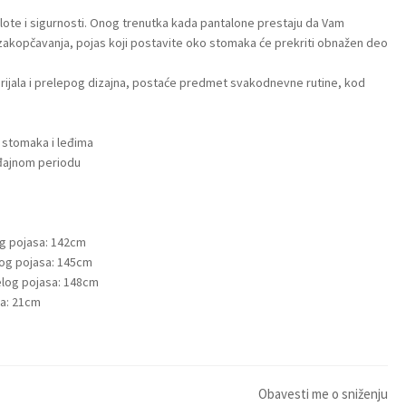
lote i sigurnosti. Onog trenutka kada pantalone prestaju da Vam
zakopčavanja, pojas koji postavite oko stomaka će prekriti obnažen deo
rijala i prelepog dizajna, postaće predmet svakodnevne rutine, kod
 stomaka i leđima
đajnom periodu
og pojasa: 142cm
log pojasa: 145cm
celog pojasa: 148cm
ja: 21cm
Obavesti me o sniženju