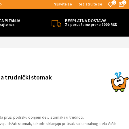
0
0
Prijavite se
Registrujte se
MOGUĆNOST BESPLATNE ISPORUKE!
CA PITANJA
BESPLATNA DOSTAVA!
rajte nas
Za porudžbine preko 1000 RSD
 za trudnički stomak
o da pruži podršku donjem delu stomaka u trudnoći.
aju držati stomak, takođe uklanjaju pritisak sa lumbalnog dela Vaših