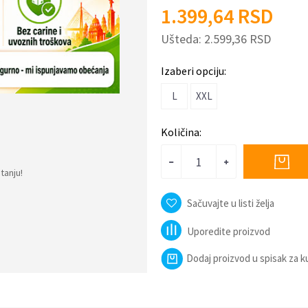
1.399,64
RSD
Ušteda:
2.599,36
RSD
Izaberi opciju:
L
XXL
Količina:
tanju!
Sačuvajte u listi želja
Uporedite proizvod
Dodaj proizvod u spisak za 