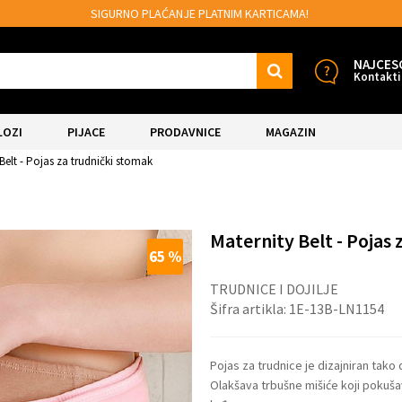
SIGURNO PLAĆANJE PLATNIM KARTICAMA!
NAJCES
Kontakti
LOZI
PIJACE
PRODAVNICE
MAGAZIN
Belt - Pojas za trudnički stomak
Maternity Belt - Pojas
65
%
TRUDNICE I DOJILJE
Šifra artikla:
1E-13B-LN1154
Pojas za trudnice je dizajniran tak
Olakšava trbušne mišiće koji pokušav