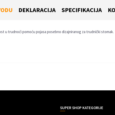
VODU
DEKLARACIJA
SPECIFIKACIJA
KO
st u trudnoći pomoću pojasa posebno dizajniranog za trudnički stomak.
VREDNOST
Trudnice i dojilje
Email
0 kg
NSZ
Bež, Roze
SUPER SHOP KATEGORIJE