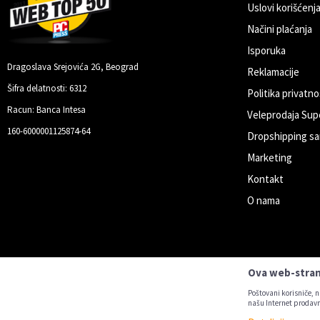
Uslovi korišćenja
Načini plaćanja
Anti-spam zaštita - izračunajte koliko
Isporuka
Dragoslava Srejovića 2G, Beograd
Reklamacije
Šifra delatnosti: 6312
Politika privatno
Pošalji
Racun: Banca Intesa
Veleprodaja Sup
160-6000001125874-64
Dropshipping sa
Marketing
Kontakt
O nama
Ova web-strani
Poštovani korisniče, n
našu Internet prodavn