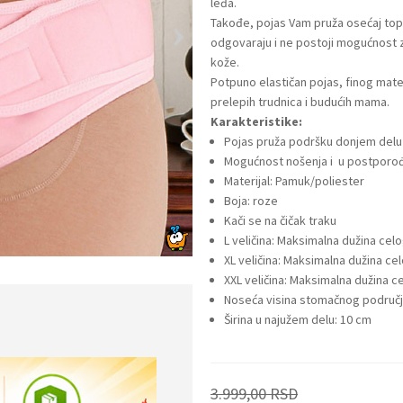
leđa.
Takođe, pojas Vam pruža osećaj top
odgovaraju i ne postoji mogućnost 
kože.
Potpuno elastičan pojas, finog mate
prelepih trudnica i budućih mama.
Karakteristike:
Pojas pruža podršku donjem delu
Mogućnost nošenja i u postporo
Materijal: Pamuk/poliester
Boja: roze
Kači se na čičak traku
L veličina: Maksimalna dužina cel
XL veličina: Maksimalna dužina ce
XXL veličina: Maksimalna dužina 
Noseća visina stomačnog područ
Širina u najužem delu: 10 cm
3.999,00
RSD