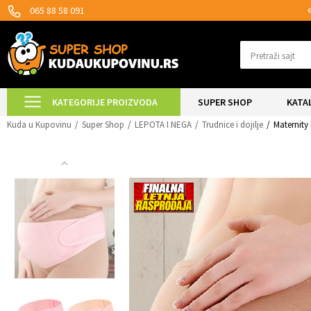
MOGUĆNOST ISPORUKE ZA 24H!
065 88 58 091
Pretraži sajt
KATEGORIJE PROIZVODA
SUPER SHOP
KATA
Kuda u Kupovinu
Super Shop
LEPOTA I NEGA
Trudnice i dojilje
Maternity 