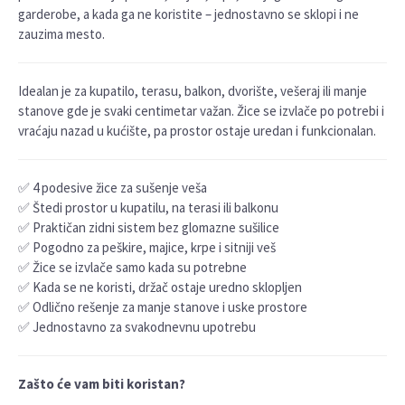
garderobe, a kada ga ne koristite – jednostavno se sklopi i ne
zauzima mesto.
Idealan je za kupatilo, terasu, balkon, dvorište, vešeraj ili manje
stanove gde je svaki centimetar važan. Žice se izvlače po potrebi i
vraćaju nazad u kućište, pa prostor ostaje uredan i funkcionalan.
✅ 4 podesive žice za sušenje veša
✅ Štedi prostor u kupatilu, na terasi ili balkonu
✅ Praktičan zidni sistem bez glomazne sušilice
✅ Pogodno za peškire, majice, krpe i sitniji veš
✅ Žice se izvlače samo kada su potrebne
✅ Kada se ne koristi, držač ostaje uredno sklopljen
✅ Odlično rešenje za manje stanove i uske prostore
✅ Jednostavno za svakodnevnu upotrebu
Zašto će vam biti koristan?