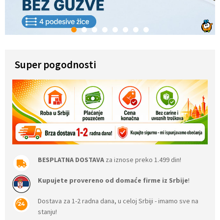
1
2
3
4
5
6
7
8
Super pogodnosti
BESPLATNA DOSTAVA
za iznose preko 1.499 din!
Kupujete provereno od domaće firme iz Srbije
!
Dostava za 1-2 radna dana, u celoj Srbiji - imamo sve na
stanju!