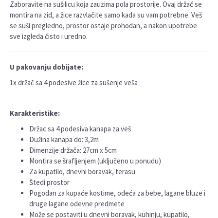
Zaboravite na sušilicu koja zauzima pola prostorije. Ovaj držač se
montira na zid, a žice razvlačite samo kada su vam potrebne. Veš
se suši pregledno, prostor ostaje prohodan, a nakon upotrebe
sve izgleda čisto i uredno.
U pakovanju dobijate:
1x držač sa 4 podesive žice za sušenje veša
Karakteristike:
Držac sa 4 podesiva kanapa za veš
Dužina kanapa do: 3,2m
Dimenzije držača: 27cm x 5cm
Montira se šrafljenjem (uključeno u ponudu)
Za kupatilo, dnevni boravak, terasu
Štedi prostor
Pogodan za kupaće kostime, odeća za bebe, lagane bluze i
druge lagane odevne predmete
Može se postaviti u dnevni boravak, kuhinju, kupatilo,