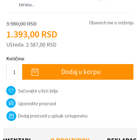
terasu...
Obavesti me o sniženju
3.980,00
RSD
1.393,00
RSD
Ušteda:
2.587,00
RSD
Količina:
Dodaj u korpu
Sačuvajte u listi želja
Uporedite proizvod
Dodaj proizvod u spisak za kupovinu