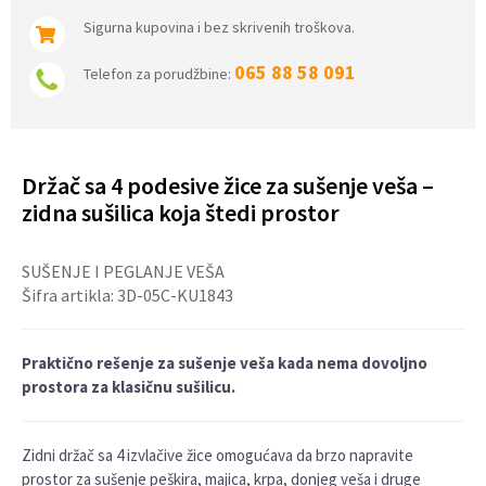
Sigurna kupovina i bez skrivenih troškova.
065 88 58 091
Telefon za porudžbine:
Držač sa 4 podesive žice za sušenje veša –
zidna sušilica koja štedi prostor
SUŠENJE I PEGLANJE VEŠA
Šifra artikla:
3D-05C-KU1843
Praktično rešenje za sušenje veša kada nema dovoljno
prostora za klasičnu sušilicu.
Zidni držač sa 4 izvlačive žice omogućava da brzo napravite
prostor za sušenje peškira, majica, krpa, donjeg veša i druge