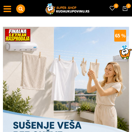
0
0
65
%