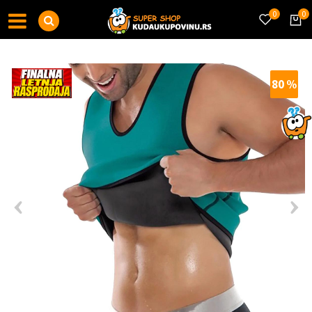
0
0
80
%