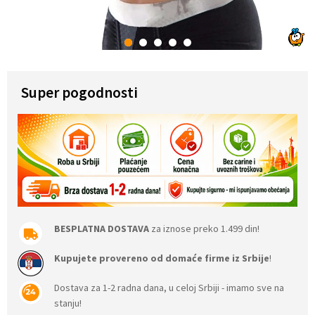
1
2
3
4
5
Super pogodnosti
BESPLATNA DOSTAVA
za iznose preko 1.499 din!
Kupujete provereno od domaće firme iz Srbije
!
Dostava za 1-2 radna dana, u celoj Srbiji - imamo sve na
stanju!