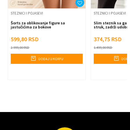
Pošalji
STEZNICI I POJASEVI
STEZNICI I POJASEVI
Šorts za oblikovanje figure sa
Slim steznik sa gać
jastučićima za bokove
struk, zadrži udobn
599,80
RSD
374,75
RSD
2.999,00
RSD
1.499,00
RSD
DODAJ U KORPU
DODA