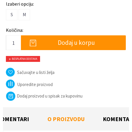
Izaberi opciju:
S
M
Količina:
Dodaj u korpu
BESPLATNA DOSTAVA
Sačuvajte u listi želja
Uporedite proizvod
Dodaj proizvod u spisak za kupovinu
KOMENTARI
O PROIZVODU
KOMENTAR