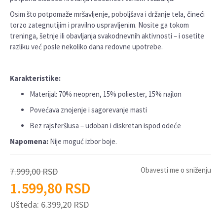
Osim što potpomaže mršavljenje, poboljšava i držanje tela, čineći
torzo zategnutijim i pravilno uspravljenim. Nosite ga tokom
treninga, šetnje ili obavljanja svakodnevnih aktivnosti – i osetite
razliku već posle nekoliko dana redovne upotrebe.
Karakteristike:
Materijal: 70% neopren, 15% poliester, 15% najlon
Povećava znojenje i sagorevanje masti
Bez rajsferšlusa – udoban i diskretan ispod odeće
Napomena:
Nije moguć izbor boje.
Obavesti me o sniženju
7.999,00
RSD
1.599,80
RSD
Ušteda:
6.399,20
RSD