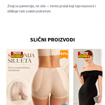
Znoji se pametnije, ne više — termo prsluk koji topi masnoće i
oblikuje telo svakim pokretom.
Ime/Nadimak
SLIČNI PROIZVODI
Email
%
80
%
Poruka
Anti-spam zaštita - izračunajte koliko je 2 + 3 :