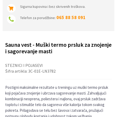
Sigurna kupovina i bez skrivenih troškova.
065 88 58 091
Telefon za porudžbine:
Sauna vest - Muški termo prsluk za znojenje
i sagorevanje masti
STEZNICI I POJASEVI
Šifra artikla:
3C-01E-LN3782
Postigni maksimalne rezultate u treningu uz muški termo prsluk
koji pojačava znojenje i ubrzava sagorevanje masti. Zahvaljujući
kombinaciji neoprena, poliestera i najlona, ovaj prsluk zadržava
toplotu i stimuliše telo da sagoreva više kalorija tokom svakog
pokreta. Prilagođava se telu bez šavova i zatvarača, pružajući
potpunu slobodu kretanja i udobnost tokom vežbanja.