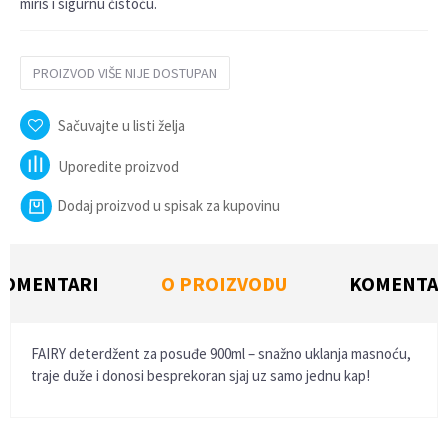
miris i sigurnu čistoću.
PROIZVOD VIŠE NIJE DOSTUPAN
Sačuvajte u listi želja
Uporedite proizvod
Dodaj proizvod u spisak za kupovinu
KOMENTARI
O PROIZVODU
KOMENTAR
FAIRY deterdžent za posuđe 900ml – snažno uklanja masnoću,
traje duže i donosi besprekoran sjaj uz samo jednu kap!
Ime/Nadimak