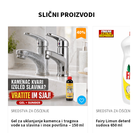
SLIČNI PROIZVODI
Email
%
40
%
Poruka
Anti-spam zaštita - izračunajte koliko je 4 + 1 :
Pošalji
SREDSTVA ZA ČIŠĆENJE
SREDSTVA ZA ČIŠĆENJ
Gel za uklanjanje kamenca i tragova
Fairy Limun deterdž
vode sa slavina i inox površina – 150 ml
sudova 650 ml