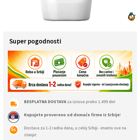
Super pogodnosti
BESPLATNA DOSTAVA
za iznose preko 1.499 din!
Kupujete provereno od domaće firme iz Srbije
!
Dostava za 1-2 radna dana, u celoj Srbiji - imamo sve na
stanju!