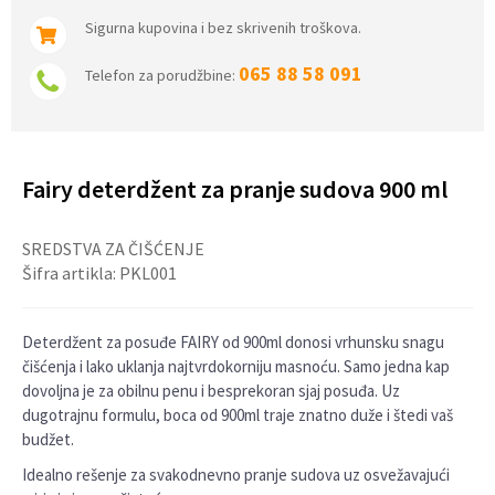
Sigurna kupovina i bez skrivenih troškova.
065 88 58 091
Telefon za porudžbine:
Fairy deterdžent za pranje sudova 900 ml
SREDSTVA ZA ČIŠĆENJE
Šifra artikla:
PKL001
Deterdžent za posuđe FAIRY od 900ml donosi vrhunsku snagu
čišćenja i lako uklanja najtvrdokorniju masnoću. Samo jedna kap
dovoljna je za obilnu penu i besprekoran sjaj posuđa. Uz
dugotrajnu formulu, boca od 900ml traje znatno duže i štedi vaš
budžet.
Idealno rešenje za svakodnevno pranje sudova uz osvežavajući