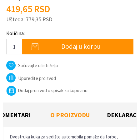
419,65
RSD
Ušteda:
779,35
RSD
Količina:
Dodaj u korpu
Sačuvajte u listi želja
Uporedite proizvod
Dodaj proizvod u spisak za kupovinu
KOMENTARI
O PROIZVODU
DEKLARACI
Dvostruka kuka za sedište automobila pomaže da torbe,