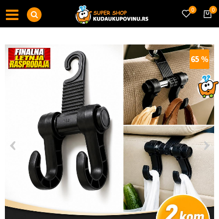
0
0
65
%