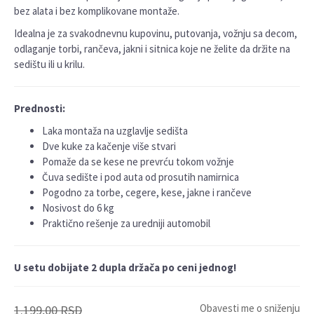
bez alata i bez komplikovane montaže.
Idealna je za svakodnevnu kupovinu, putovanja, vožnju sa decom,
odlaganje torbi, rančeva, jakni i sitnica koje ne želite da držite na
sedištu ili u krilu.
Prednosti:
Laka montaža na uzglavlje sedišta
Dve kuke za kačenje više stvari
Pomaže da se kese ne prevrću tokom vožnje
Čuva sedište i pod auta od prosutih namirnica
Pogodno za torbe, cegere, kese, jakne i rančeve
Nosivost do 6 kg
Praktično rešenje za uredniji automobil
U setu dobijate 2 dupla držača po ceni jednog!
Obavesti me o sniženju
1.199,00
RSD