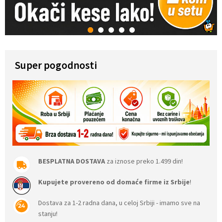
1
2
3
4
5
Super pogodnosti
BESPLATNA DOSTAVA
za iznose preko 1.499 din!
Kupujete provereno od domaće firme iz Srbije
!
Dostava za 1-2 radna dana, u celoj Srbiji - imamo sve na
stanju!