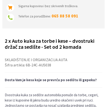
Sigurna kupovina i bez skrivenih troškova.
065 88 58 091
Telefon za porudžbine:
2 x Auto kuka za torbe i kese – dvostruki
držač za sedište - Set od 2 komada
SKLADIŠTENJE I ORGANIZACIJA AUTA
Šifra artikla:
6B-24C-AU5038
Dosta Vam je kesa koje se prevrću po sedištu ili gepeku?
Dvostruka kuka za sedište automobila pomaže da torbe, cegeri,
kese iz kupovine ili jakna budu uredno okačeni i uvek pri ruci.
Jednostavno se postavlja na nosač uzglavlja prednjeg sedišta,