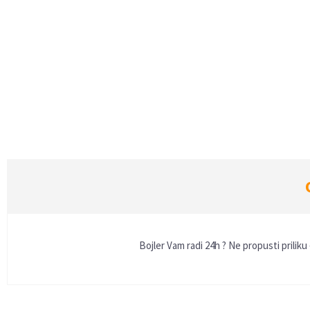
Bojler Vam radi 24h ? Ne propusti prilik
Ime/Nadimak