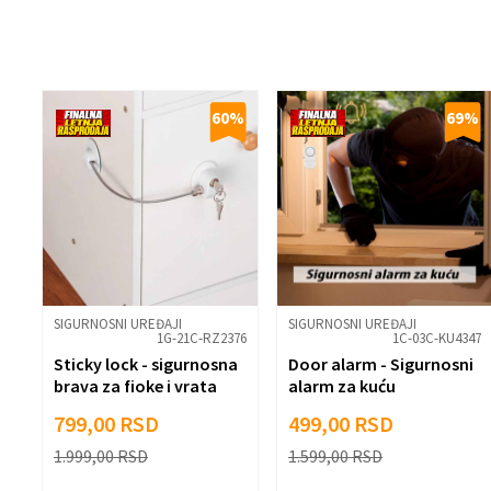
Poruka
60
%
69
%
Anti-spam zaštita - izračunajte koliko
Pošalji
SIGURNOSNI UREĐAJI
SIGURNOSNI UREĐAJI
1G-21C-RZ2376
1C-03C-KU4347
Sticky lock - sigurnosna
Door alarm - Sigurnosni
brava za fioke i vrata
alarm za kuću
799,00
RSD
499,00
RSD
1.999,00
RSD
1.599,00
RSD