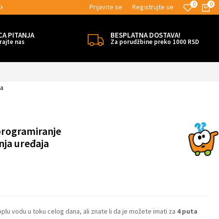
0
0
Prijavite se
Registrujte se
MOGUĆNOST ISPORUKE ZA 24H!
CA PITANJA
BESPLATNA DOSTAVA!
rajte nas
Za porudžbine preko 1000 RSD
ja
programiranje
anja uređaja
oplu vodu u toku celog dana, ali znate li da je možete imati za
4 puta