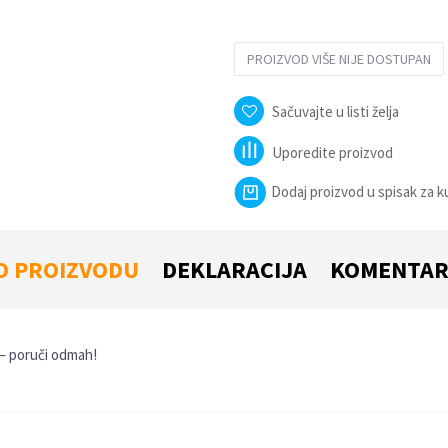
PROIZVOD VIŠE NIJE DOSTUPAN
Sačuvajte u listi želja
Uporedite proizvod
Dodaj proizvod u spisak za 
O PROIZVODU
DEKLARACIJA
KOMENTAR
u – poruči odmah!
Email