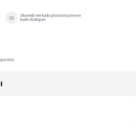
Obavesti me kada proizvod ponovo
bude dostupan
kupovinu
I