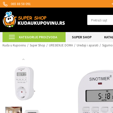
SIGURNO PLAĆANJE PLATNIM KARTICAMA!
065 88 58 091
Pretraži sajt
KATEGORIJE PROIZVODA
SUPER SHOP
KATA
Kuda u Kupovinu
Super Shop
UREĐENJE DOMA
Uređaji i aparati
Sigurno