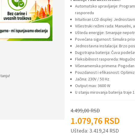
Automatsko upravljanje: Programi
rasporedu
Intuitivan LCD displej: Jednosta
Višestruki režimi rada: Manuelni, a
Ušteda energije: Smanjuje nepotr
Povećana sigurnost: Simulira pri
Jednostavna instalacija: Brzo pos
Dugotrajna baterija: Čuva podeša
Fleksibilnost rasporeda: Mogućn
Višenamenska primena: Pogodan z
Pouzdanost i efikasnost: Optimizu
tanju!
Jačina: 230V / 50 Hz
Output max: 3600 W
U stanju mirovanja baterija traje 
4.499,00
RSD
1.079,76
RSD
Ušteda:
3.419,24
RSD