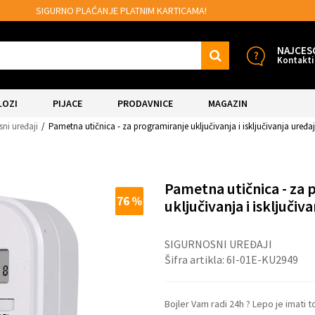
MOGUĆNOST BESPLATNE ISPORUKE!
NAJCES
Kontakti
LOZI
PIJACE
PRODAVNICE
MAGAZIN
sni uređaji
Pametna utičnica - za programiranje uključivanja i isključivanja uređa
Pametna utičnica - za 
76
%
uključivanja i isključiv
SIGURNOSNI UREĐAJI
Šifra artikla:
6I-01E-KU2949
Bojler Vam radi 24h ? Lepo je imati t