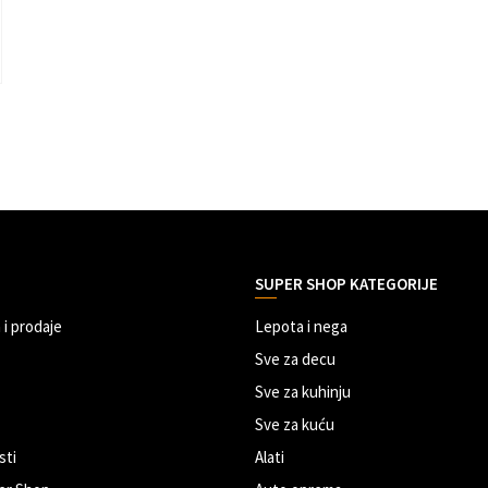
SUPER SHOP KATEGORIJE
 i prodaje
Lepota i nega
Sve za decu
Sve za kuhinju
Sve za kuću
sti
Alati