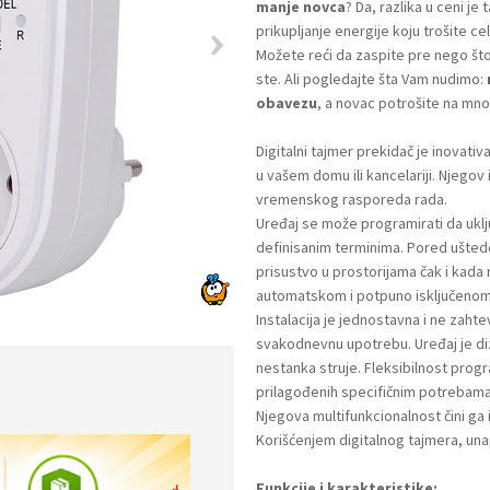
manje novca
? Da, razlika u ceni je 
prikupljanje energije koju trošite c
Možete reći da zaspite pre nego što 
ste. Ali pogledajte šta Vam nudimo:
obavezu
, a novac potrošite na mno
Digitalni tajmer prekidač je inovat
u vašem domu ili kancelariji. Njego
vremenskog rasporeda rada.
Uređaj se može programirati da uklju
definisanim terminima. Pored uštede 
prisustvo u prostorijama čak i kad
automatskom i potpuno isključenom 
Instalacija je jednostavna i ne zahte
svakodnevnu upotrebu. Uređaj je di
nestanka struje. Fleksibilnost pro
prilagođenih specifičnim potrebama
Njegova multifunkcionalnost čini ga 
Korišćenjem digitalnog tajmera, una
Funkcije i karakteristike: