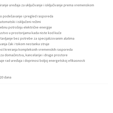
ranje uređaja za uključivanje i isključivanje prema vremenskom
vno podešavanje i pregled rasporeda
utomatski i isključeni režimi
ebnu potrošnju električne energije
sustvo u prostorijama kada niste kod kuće
tavljanje bez potrebe za specijalizovanim alatima
vanja čak i tokom nestanka struje
ost kreiranja kompleksnih vremenskih rasporeda
a domaćinstva, kancelarije i druge prostore
je rad uređaja i doprinosi boljoj energetskoj efikasnosti
120 dana