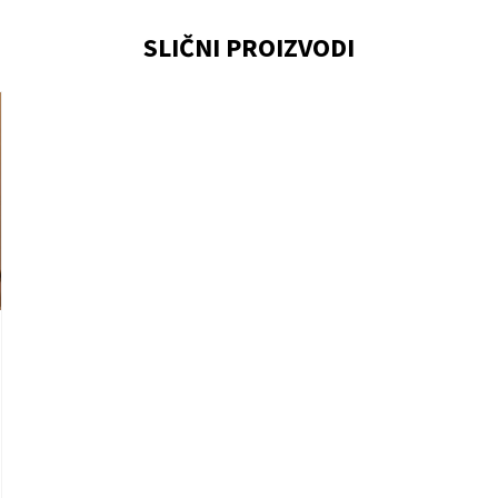
SLIČNI PROIZVODI
 je 4 + 1 :