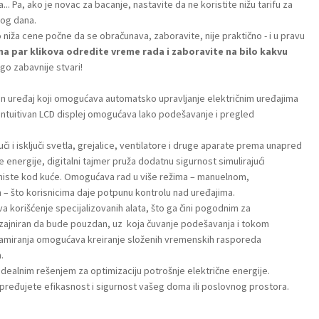
ta... Pa, ako je novac za bacanje, nastavite da ne koristite nižu tarifu za
elog dana.
niža cene počne da se obračunava, zaboravite, nije praktično - i u pravu
na par klikova odredite vreme rada i zaboravite na bilo kakvu
go zabavnije stvari!
ivan uređaj koji omogućava automatsko upravljanje električnim uređajima
v intuitivan LCD displej omogućava lako podešavanje i pregled
či i isključi svetla, grejalice, ventilatore i druge aparate prema unapred
energije, digitalni tajmer pruža dodatnu sigurnost simulirajući
a niste kod kuće. Omogućava rad u više režima – manuelnom,
– što korisnicima daje potpunu kontrolu nad uređajima.
va korišćenje specijalizovanih alata, što ga čini pogodnim za
zajniran da bude pouzdan, uz koja čuvanje podešavanja i tokom
gramiranja omogućava kreiranje složenih vremenskih rasporeda
.
idealnim rešenjem za optimizaciju potrošnje električne energije.
pređujete efikasnost i sigurnost vašeg doma ili poslovnog prostora.