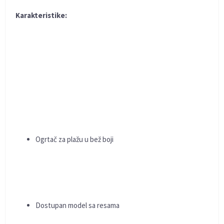
Karakteristike:
Ogrtač za plažu u bež boji
Dostupan model sa resama