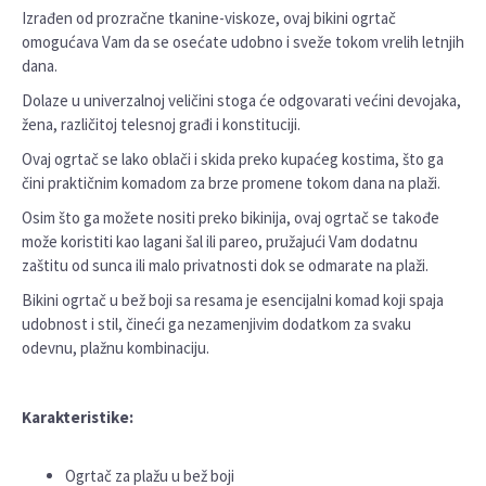
Izrađen od prozračne tkanine-viskoze, ovaj bikini ogrtač
omogućava Vam da se osećate udobno i sveže tokom vrelih letnjih
dana.
Dolaze u univerzalnoj veličini stoga će odgovarati većini devojaka,
žena, različitoj telesnoj građi i konstituciji.
Ovaj ogrtač se lako oblači i skida preko kupaćeg kostima, što ga
čini praktičnim komadom za brze promene tokom dana na plaži.
Osim što ga možete nositi preko bikinija, ovaj ogrtač se takođe
može koristiti kao lagani šal ili pareo, pružajući Vam dodatnu
zaštitu od sunca ili malo privatnosti dok se odmarate na plaži.
Bikini ogrtač u bež boji sa resama je esencijalni komad koji spaja
udobnost i stil, čineći ga nezamenjivim dodatkom za svaku
odevnu, plažnu kombinaciju.
Karakteristike:
Ogrtač za plažu u bež boji