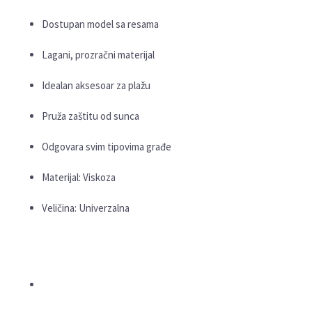
Dostupan model sa resama
Lagani, prozračni materijal
Idealan aksesoar za plažu
Pruža zaštitu od sunca
Odgovara svim tipovima građe
Materijal: Viskoza
Veličina: Univerzalna