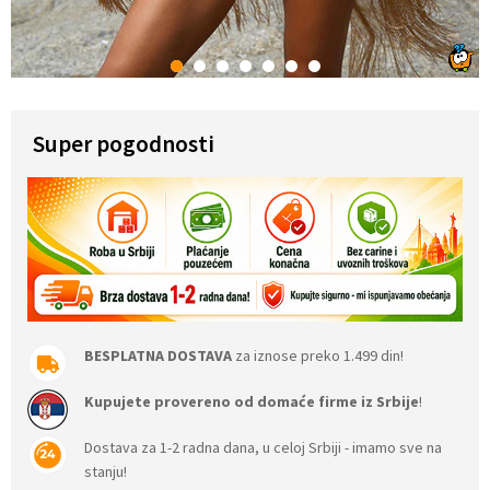
1
2
3
4
5
6
7
Super pogodnosti
BESPLATNA DOSTAVA
za iznose preko 1.499 din!
Kupujete provereno od domaće firme iz Srbije
!
Dostava za 1-2 radna dana, u celoj Srbiji - imamo sve na
stanju!