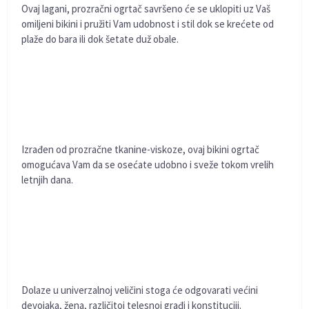
Ovaj lagani, prozračni ogrtač savršeno će se uklopiti uz Vaš
omiljeni bikini i pružiti Vam udobnost i stil dok se krećete od
plaže do bara ili dok šetate duž obale.
Izrađen od prozračne tkanine-viskoze, ovaj bikini ogrtač
omogućava Vam da se osećate udobno i sveže tokom vrelih
letnjih dana.
Dolaze u univerzalnoj veličini stoga će odgovarati većini
devojaka, žena, različitoj telesnoj građi i konstituciji.