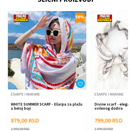
%
56
%
Poruka
Anti-spam zaštita - izračunajte koliko je 2 + 3 :
Pošalji
EŠARPE I MARAME
EŠARPE I MARAME
WHITE SUMMER SCARF - Ešarpa za plažu
Divine scarf - ele
u beloj boji
svilenog dodira
879,00
RSD
799,00
RSD
1.999,00
RSD
1.999,00
RSD