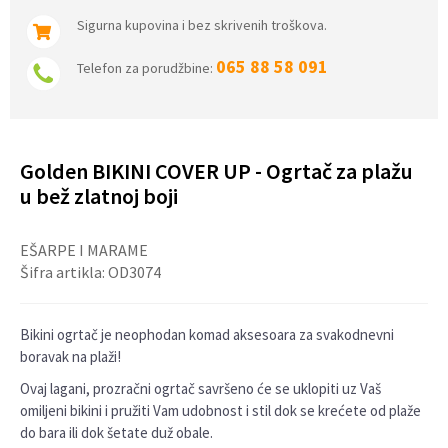
Sigurna kupovina i bez skrivenih troškova.
065 88 58 091
Telefon za porudžbine:
Golden BIKINI COVER UP - Ogrtač za plažu
u bež zlatnoj boji
EŠARPE I MARAME
Šifra artikla:
OD3074
Bikini ogrtač je neophodan komad aksesoara za svakodnevni
boravak na plaži!
Ovaj lagani, prozračni ogrtač savršeno će se uklopiti uz Vaš
omiljeni bikini i pružiti Vam udobnost i stil dok se krećete od plaže
do bara ili dok šetate duž obale.