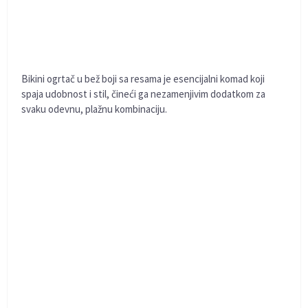
Bikini ogrtač u bež boji sa resama je esencijalni komad koji
spaja udobnost i stil, čineći ga nezamenjivim dodatkom za
svaku odevnu, plažnu kombinaciju.