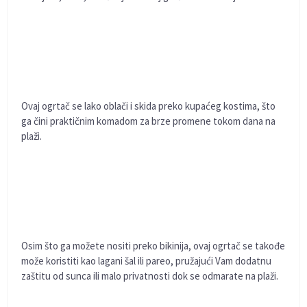
Ovaj ogrtač se lako oblači i skida preko kupaćeg kostima, što
ga čini praktičnim komadom za brze promene tokom dana na
plaži.
Osim što ga možete nositi preko bikinija, ovaj ogrtač se takođe
može koristiti kao lagani šal ili pareo, pružajući Vam dodatnu
zaštitu od sunca ili malo privatnosti dok se odmarate na plaži.