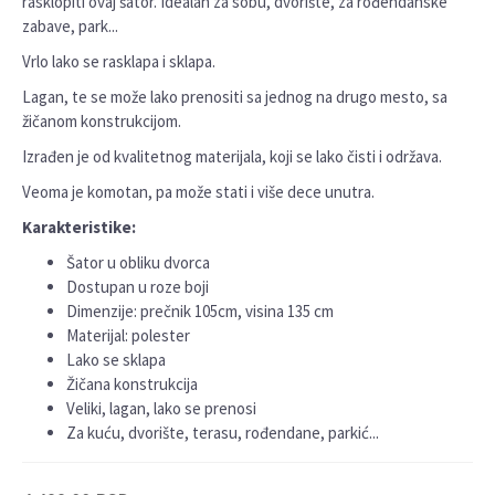
rasklopiti ovaj šator. Idealan za sobu, dvorište, za rođendanske
zabave, park...
Vrlo lako se rasklapa i sklapa.
Lagan, te se može lako prenositi sa jednog na drugo mesto, sa
žičanom konstrukcijom.
Izrađen je od kvalitetnog materijala, koji se lako čisti i održava.
Veoma je komotan, pa može stati i više dece unutra.
Karakteristike:
Šator u obliku dvorca
Dostupan u roze boji
Dimenzije: prečnik 105cm, visina 135 cm
Materijal: polester
Lako se sklapa
Žičana konstrukcija
Veliki, lagan, lako se prenosi
Za kuću, dvorište, terasu, rođendane, parkić...