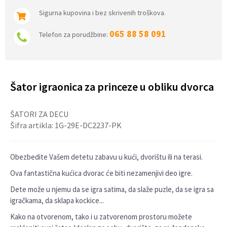
Sigurna kupovina i bez skrivenih troškova.
065 88 58 091
Telefon za porudžbine:
Šator igraonica za princeze u obliku dvorca
ŠATORI ZA DECU
Šifra artikla:
1G-29E-DC2237-PK
Obezbedite Vašem detetu zabavu u kući, dvorištu ili na terasi.
Ova fantastična kućica dvorac će biti nezamenjivi deo igre.
Dete može u njemu da se igra satima, da slaže puzle, da se igra sa
igračkama, da sklapa kockice...
Kako na otvorenom, tako i u zatvorenom prostoru možete