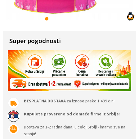
1
2
3
4
5
6
7
8
Super pogodnosti
BESPLATNA DOSTAVA
za iznose preko 1.499 din!
Kupujete provereno od domaće firme iz Srbije
!
Dostava za 1-2 radna dana, u celoj Srbiji - imamo sve na
stanju!