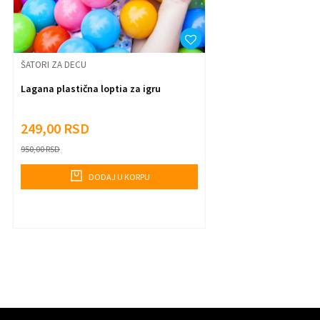
Anti-spam zaštita - izračunajte koliko je 6 - 1 :
Pošalji
ŠATORI ZA DECU
Lagana plastična loptia za igru
249,00
RSD
950,00
RSD
DODAJ U KORPU