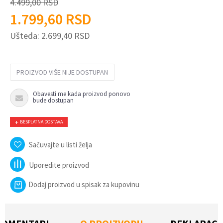
4.499,00
RSD
1.799,60
RSD
Ušteda:
2.699,40
RSD
PROIZVOD VIŠE NIJE DOSTUPAN
Obavesti me kada proizvod ponovo
bude dostupan
BESPLATNA DOSTAVA
Sačuvajte u listi želja
Uporedite proizvod
Dodaj proizvod u spisak za kupovinu