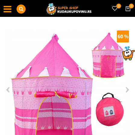
0
0
60
%