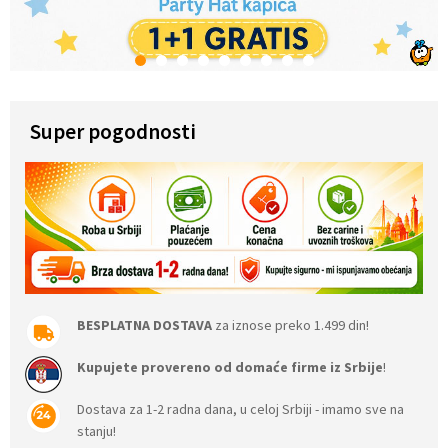
1
2
3
4
5
6
7
8
9
Super pogodnosti
BESPLATNA DOSTAVA
za iznose preko 1.499 din!
Kupujete provereno od domaće firme iz Srbije
!
Dostava za 1-2 radna dana, u celoj Srbiji - imamo sve na
stanju!