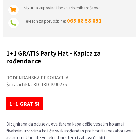
Sigurna kupovina i bez skrivenih troškova.
065 88 58 091
Telefon za porudžbine:
1+1 GRATIS Party Hat - Kapica za
rođendance
ROĐENDANSKA DEKORACIJA
Šifra artikla:
3D-13D-KU0275
1+1 GRATIS!
Dizajnirana da oduševi, ova šarena kapa odiše veselim bojama i
živahnim uzorcima koji će svaki rođendan pretvoriti u nezaboravnu
avanturu. Unesite veselu atmosferu i zabava će biti