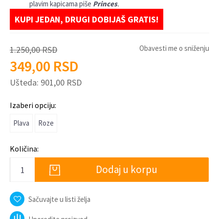
plavim kapicama piše
Princes
.
KUPI JEDAN, DRUGI DOBIJAŠ GRATIS!
Obavesti me o sniženju
1.250,00
RSD
349,00
RSD
Ušteda:
901,00
RSD
Izaberi opciju:
Plava
Roze
Količina:
Dodaj u korpu
Sačuvajte u listi želja