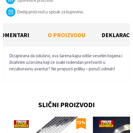
Uporedite proizvod
Dodaj proizvod u spisak za kupovinu
KOMENTARI
O PROIZVODU
DEKLARACI
Dizajnirana da oduševi, ova šarena kapa odiše veselim bojama i
živahnim uzorcima koji će svaki rođendan pretvoriti u
nezaboravnu avantur? Ne propusti priliku – poruči odmah!
Ime/Nadimak
SLIČNI PROIZVODI
Email
%
73
%
Poruka