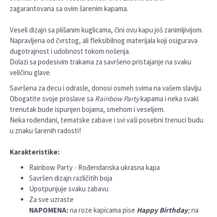
zagarantovana sa ovim šarenim kapama.
Veseli dizajn sa plišanim kuglicama, čini ovu kapu još zanimljivijom.
Napravljena od čvrstog, ali fleksibilnog materijala koji osigurava
dugotrajnost i udobnost tokom nošenja.
Dolazi sa podesivim trakama za savršeno pristajanje na svaku
veličinu glave.
Savršena za decu i odrasle, donosi osmeh svima na vašem slavlju.
Obogatite svoje proslave sa
Rainbow Party
kapama i neka svaki
trenutak bude ispunjen bojama, smehom i veseljem.
Neka rođendani, tematske zabave i svi vaši posebni trenuci budu
u znaku šarenih radosti!
Karakteristike:
Rainbow Party - Rođendanska ukrasna kapa
Savršen dizajn različitih boja
Upotpunjuje svaku zabavu
Za sve uzraste
NAPOMENA:
na roze kapicama pise
Happy Birthday
;
na