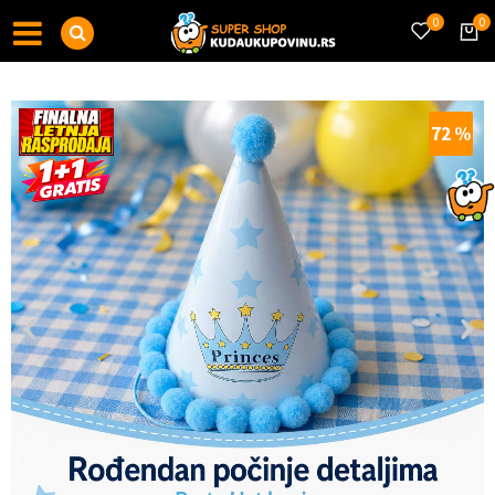
0
0
72
%