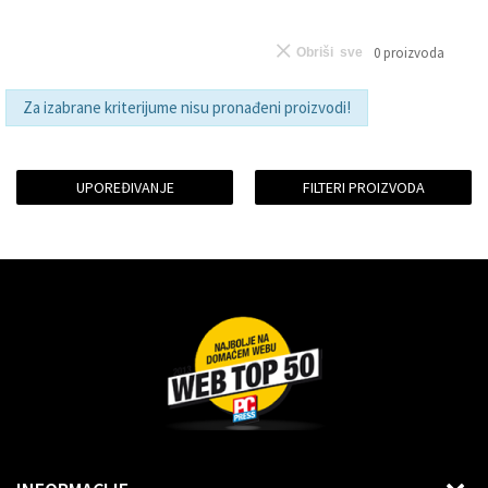
0
proizvoda
Obriši sve
Za izabrane kriterijume nisu pronađeni proizvodi!
UPOREĐIVANJE
FILTERI PROIZVODA
Dragoslava Srejovića 2G, Beograd