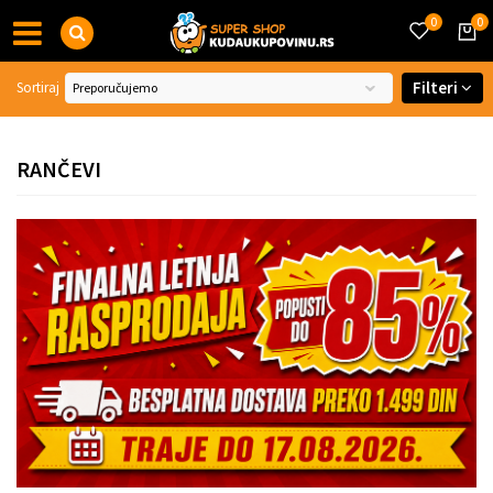
0
0
Filteri
Sortiraj
RANČEVI