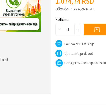
1.074,74
RSD
Ušteda:
3.224,26
RSD
Količina:
Sačuvajte u listi želja
Uporedite proizvod
tanju!
Dodaj proizvod u spisak za 