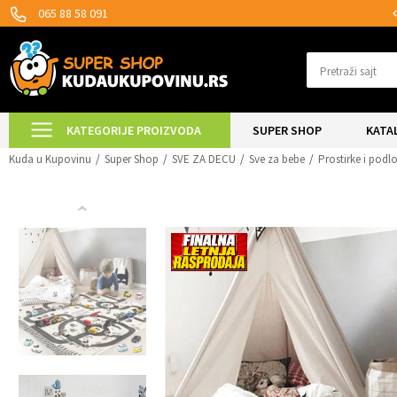
UKE ZA 24H!
SIGURNO PLAĆANJE PLATN
065 88 58 091
Pretraži sajt
KATEGORIJE PROIZVODA
SUPER SHOP
KATA
Kuda u Kupovinu
Super Shop
SVE ZA DECU
Sve za bebe
Prostirke i podl