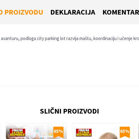
O PROIZVODU
DEKLARACIJA
KOMENTAR
 avanturu, podloga city parking lot razvija maštu, koordinaciju i učenje 
Email
SLIČNI PROIZVODI
65
%
65
%