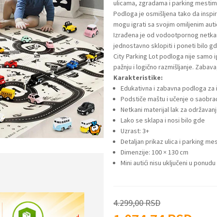
ulicama, zgradama i parking mestima 
Podloga je osmišljena tako da inspiri
mogu igrati sa svojim omiljenim autić
Izrađena je od vodootpornog netkano
jednostavno sklopiti i poneti bilo gd
City Parking Lot podloga nije samo ig
pažnju i logično razmišljanje. Zabav
Karakteristike:
Edukativna i zabavna podloga za i
Podstiče maštu i učenje o saobra
Netkani materijal lak za održavan
Lako se sklapa i nosi bilo gde
Uzrast: 3+
Detaljan prikaz ulica i parking me
Dimenzije: 100 × 130 cm
Mini autići nisu uključeni u ponudu
4.299,00
RSD