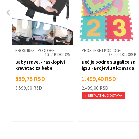
Anti-spam zaštita - izračunajte koliko
Pošalji
PROSTIRKE I PODLOGE
PROSTIRKE I PODLOGE
-S
1G-21B-DC0925
88-000-DC2089-B
za
BabyTravel - rasklopivi
Dečije podne slagalice za
krevetac za bebe
igru - Brojevi 10 komada
30x30 cm
899,75
RSD
1.499,40
RSD
3.599,00
RSD
2.499,00
RSD
BESPLATNA DOSTAVA