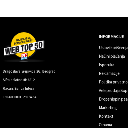
INFORMACIJE
Uslovi korišćenja
Načini plaćanja
Isporuka
Dragoslava Srejovića 2G, Beograd
Reklamacije
Šifra delatnosti: 6312
Politika privatno
Racun: Banca Intesa
Veleprodaja Sup
160-6000001125874-64
Dropshipping sa
Marketing
Kontakt
O nama