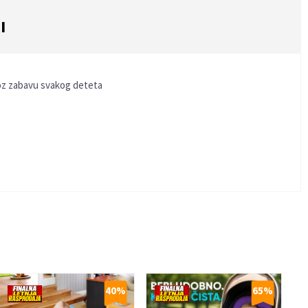
I
kroz zabavu svakog deteta
40
%
65
%