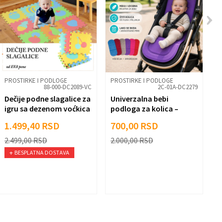
PROSTIRKE I PODLOGE
PROSTIRKE I PODLOGE
P
88-000-DC2089-VC
2C-01A-DC2279
Dečije podne slagalice za
Univerzalna bebi
D
igru sa dezenom voćkica
podloga za kolica –
i
- 10 komada 30x30 cm
mekana, periva i
3
1.499,40
RSD
700,00
RSD
1
praktična
2.499,00
RSD
2.000,00
RSD
2
BESPLATNA DOSTAVA