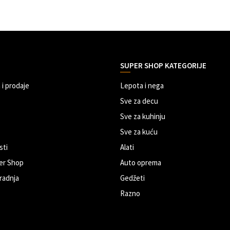
SUPER SHOP KATEGORIJE
 i prodaje
Lepota i nega
Sve za decu
Sve za kuhinju
Sve za kuću
sti
Alati
er Shop
Auto oprema
radnja
Gedžeti
Razno