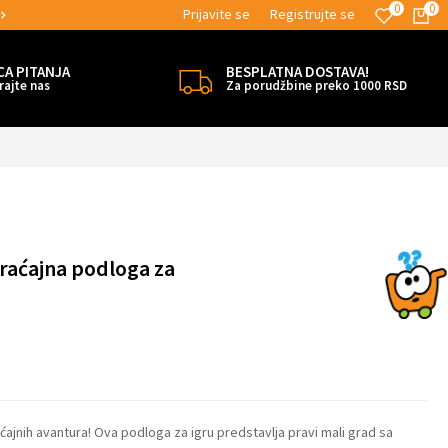
0
0
Prijavite se
Registrujte se
SPORUKE!
MOGUĆNOST ISPORUKE ZA 2
CA PITANJA
BESPLATNA DOSTAVA!
rajte nas
Za porudžbine preko 1000 RSD
braćajna podloga za
ćajnih avantura! Ova podloga za igru predstavlja pravi mali grad sa