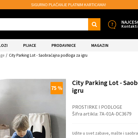
IM KARTICAMA!
MOGUĆNOST BESPLATNE I
NAJCES
Kontakti
LOZI
PIJACE
PRODAVNICE
MAGAZIN
oge
City Parking Lot - Saobraćajna podloga za igru
City Parking Lot - Sao
75
%
igru
PROSTIRKE I PODLOGE
Šifra artikla:
7A-01A-DC3679
Uđite u svet zabave, mašte i saobra