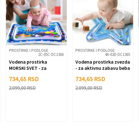
 je 2 + 3 :
PROSTIRKE I PODLOGE
PROSTIRKE I PODLOGE
2C-05C-DC1366
4A-02D-DC1365
Vodena prostirka
Vodena prostirka zvezda
MORSKI SVET - za
- za aktivnu zabavu beba
aktivnu zabavu beba
734,65
RSD
734,65
RSD
2.099,00
RSD
2.099,00
RSD