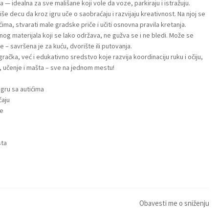
— idealna za sve mališane koji vole da voze, parkiraju i istražuju.
še decu da kroz igru uče o saobraćaju i razvijaju kreativnost. Na njoj se
ima, stvarati male gradske priče i učiti osnovna pravila kretanja.
g materijala koji se lako održava, ne gužva se i ne bledi. Može se
e – savršena je za kuću, dvorište ili putovanja.
račka, već i edukativno sredstvo koje razvija koordinaciju ruku i očiju,
a, učenje i mašta – sve na jednom mestu!
gru sa autićima
ćaju
je
sta
Obavesti me o sniženju