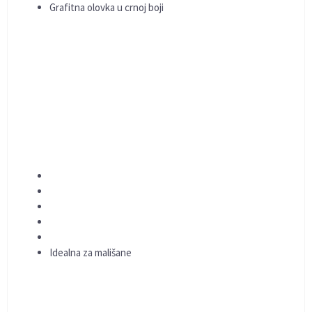
Grafitna olovka u crnoj boji
Idealna za mališane