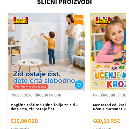
SLIČNI PROIZVODI
Email
%
65
%
Poruka
Anti-spam zaštita - izračunajte koliko je 2 + 3 :
Pošalji
PREDŠKOLSKI I ŠKOLSKI PRIBOR
PREDŠKOLSKI I ŠKOLS
Magična zaštitna zidna folija za zid –
Montesori edukativn
dete crta, zid ostaje čist
učenje matematike
525,00
RSD
660,00
RSD