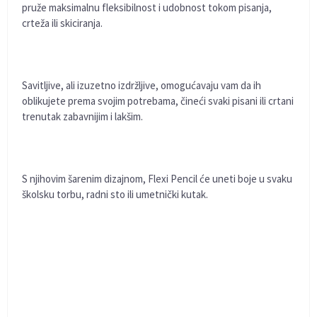
pruže maksimalnu fleksibilnost i udobnost tokom pisanja,
crteža ili skiciranja.
Savitljive, ali izuzetno izdržljive, omogućavaju vam da ih
oblikujete prema svojim potrebama, čineći svaki pisani ili crtani
trenutak zabavnijim i lakšim.
S njihovim šarenim dizajnom, Flexi Pencil će uneti boje u svaku
školsku torbu, radni sto ili umetnički kutak.