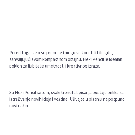
Pored toga, lako se prenose i mogu se koristiti bilo gde,
zahvaljujući svom kompaktnom dizajnu. Flexi Pencil je idealan
poklon za ljubitelje umetnosti i kreativnog izraza.
Sa Flexi Pencil setom, svaki trenutak pisanja postaje prilika za
istraživanje novih ideja i veštine. Uživajte u pisanju na potpuno
novi način.