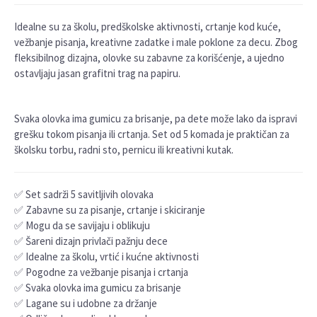
Idealne su za školu, predškolske aktivnosti, crtanje kod kuće,
vežbanje pisanja, kreativne zadatke i male poklone za decu. Zbog
fleksibilnog dizajna, olovke su zabavne za korišćenje, a ujedno
ostavljaju jasan grafitni trag na papiru.
Svaka olovka ima gumicu za brisanje, pa dete može lako da ispravi
grešku tokom pisanja ili crtanja. Set od 5 komada je praktičan za
školsku torbu, radni sto, pernicu ili kreativni kutak.
✅ Set sadrži 5 savitljivih olovaka
✅ Zabavne su za pisanje, crtanje i skiciranje
✅ Mogu da se savijaju i oblikuju
✅ Šareni dizajn privlači pažnju dece
✅ Idealne za školu, vrtić i kućne aktivnosti
✅ Pogodne za vežbanje pisanja i crtanja
✅ Svaka olovka ima gumicu za brisanje
✅ Lagane su i udobne za držanje