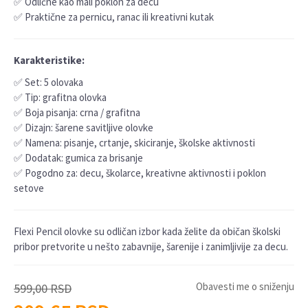
✅ Odlične kao mali poklon za decu
✅ Praktične za pernicu, ranac ili kreativni kutak
Karakteristike:
✅ Set: 5 olovaka
✅ Tip: grafitna olovka
✅ Boja pisanja: crna / grafitna
✅ Dizajn: šarene savitljive olovke
✅ Namena: pisanje, crtanje, skiciranje, školske aktivnosti
✅ Dodatak: gumica za brisanje
✅ Pogodno za: decu, školarce, kreativne aktivnosti i poklon
setove
Flexi Pencil olovke su odličan izbor kada želite da običan školski
pribor pretvorite u nešto zabavnije, šarenije i zanimljivije za decu.
Obavesti me o sniženju
599,00
RSD