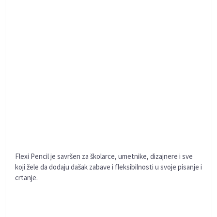
Flexi Pencil je savršen za školarce, umetnike, dizajnere i sve
koji žele da dodaju dašak zabave i fleksibilnosti u svoje pisanje i
crtanje.