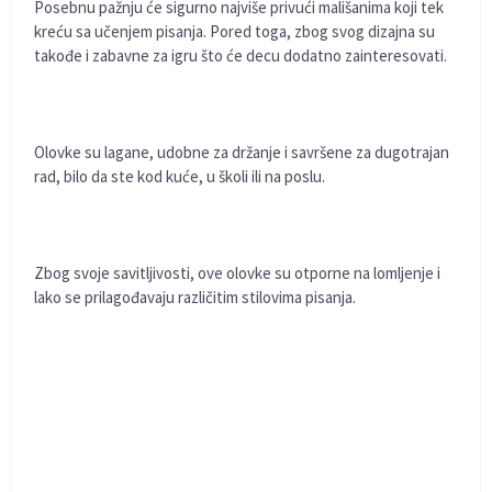
Posebnu pažnju će sigurno najviše privući mališanima koji tek
kreću sa učenjem pisanja. Pored toga, zbog svog dizajna su
takođe i zabavne za igru što će decu dodatno zainteresovati.
Olovke su lagane, udobne za držanje i savršene za dugotrajan
rad, bilo da ste kod kuće, u školi ili na poslu.
Zbog svoje savitljivosti, ove olovke su otporne na lomljenje i
lako se prilagođavaju različitim stilovima pisanja.