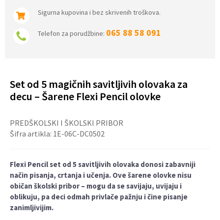
Sigurna kupovina i bez skrivenih troškova.
065 88 58 091
Telefon za porudžbine:
Set od 5 magičnih savitljivih olovaka za
decu – Šarene Flexi Pencil olovke
PREDŠKOLSKI I ŠKOLSKI PRIBOR
Šifra artikla:
1E-06C-DC0502
Flexi Pencil set od 5 savitljivih olovaka donosi zabavniji
način pisanja, crtanja i učenja. Ove šarene olovke nisu
običan školski pribor – mogu da se savijaju, uvijaju i
oblikuju, pa deci odmah privlače pažnju i čine pisanje
zanimljivijim.