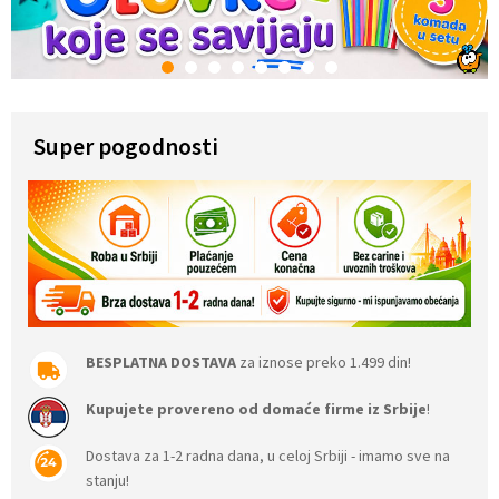
1
2
3
4
5
6
7
8
Super pogodnosti
BESPLATNA DOSTAVA
za iznose preko 1.499 din!
Kupujete provereno od domaće firme iz Srbije
!
Dostava za 1-2 radna dana, u celoj Srbiji - imamo sve na
stanju!