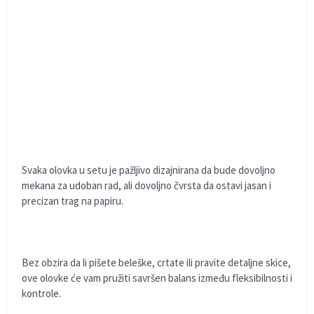
Svaka olovka u setu je pažljivo dizajnirana da bude dovoljno
mekana za udoban rad, ali dovoljno čvrsta da ostavi jasan i
precizan trag na papiru.
Bez obzira da li pišete beleške, crtate ili pravite detaljne skice,
ove olovke će vam pružiti savršen balans između fleksibilnosti i
kontrole.