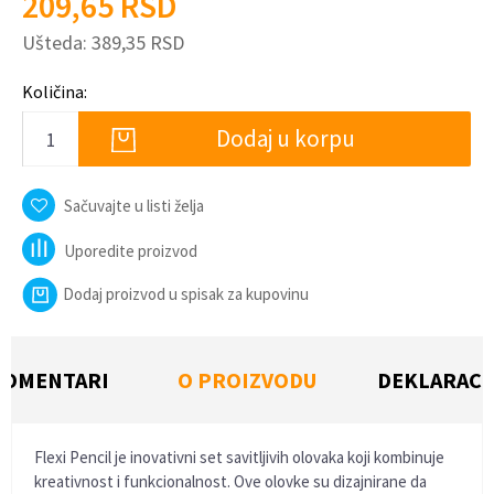
209,65
RSD
Ušteda:
389,35
RSD
Količina:
Dodaj u korpu
Sačuvajte u listi želja
Uporedite proizvod
Dodaj proizvod u spisak za kupovinu
KOMENTARI
O PROIZVODU
DEKLARACI
Flexi Pencil je inovativni set savitljivih olovaka koji kombinuje
kreativnost i funkcionalnost. Ove olovke su dizajnirane da