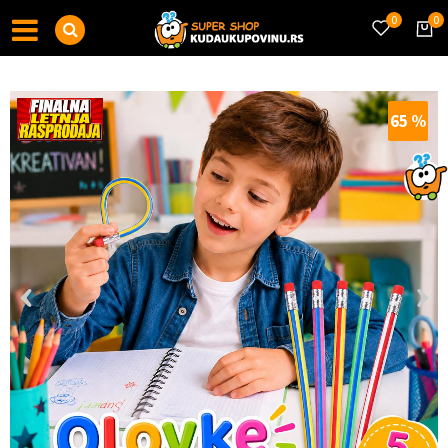
0
0
65
%