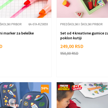
 ŠKOLSKI PRIBOR
6A-07A-RZ0059
PREDŠKOLSKI I ŠKOLSKI PRIBOR
ni marker za beleške
Set od 4 kreativne gumice za
poklon kutiji
D
249,00
RSD
950,00
RSD
56
%