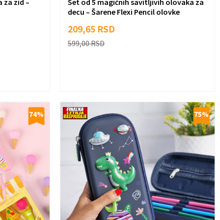
 za zid –
Set od 5 magičnih savitljivih olovaka za
decu – Šarene Flexi Pencil olovke
209,65
RSD
599,00
RSD
74
%
75
%