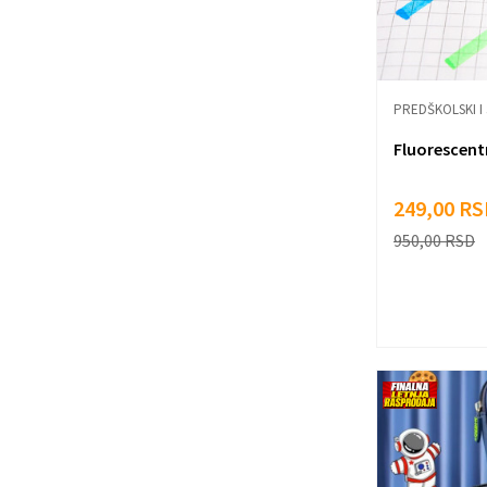
PREDŠKOLSKI I
Fluorescent
249,00
RS
950,00
RSD