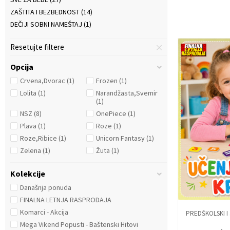
ZAŠTITA I BEZBEDNOST
(14)
DEČIJI SOBNI NAMEŠTAJ
(1)
Resetujte filtere
Opcija
Crvena,Dvorac
(1)
Frozen
(1)
Lolita
(1)
Narandžasta,Svemir
(1)
NSZ
(8)
OnePiece
(1)
Plava
(1)
Roze
(1)
Roze,Ribice
(1)
Unicorn Fantasy
(1)
Zelena
(1)
Žuta
(1)
Kolekcije
Današnja ponuda
FINALNA LETNJA RASPRODAJA
Komarci - Akcija
PREDŠKOLSKI I
Mega Vikend Popusti - Baštenski Hitovi