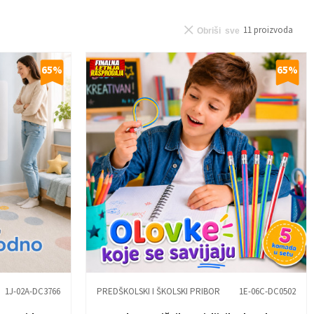
11
proizvoda
Obriši sve
65
%
65
%
1J-02A-DC3766
PREDŠKOLSKI I ŠKOLSKI PRIBOR
1E-06C-DC0502