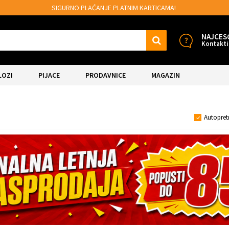
 PLATNIM KARTICAMA!
MOGUĆNOST BESPLA
NAJCES
Kontakti
LOZI
PIJACE
PRODAVNICE
MAGAZIN
Autopret