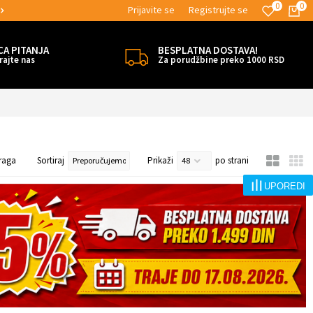
0
0
Prijavite se
Registrujte se
TNE ISPORUKE!
MOGUĆNOST ISPORUK
CA PITANJA
BESPLATNA DOSTAVA!
rajte nas
Za porudžbine preko 1000 RSD
raga
Sortiraj
Prikaži
po strani
UPOREDI