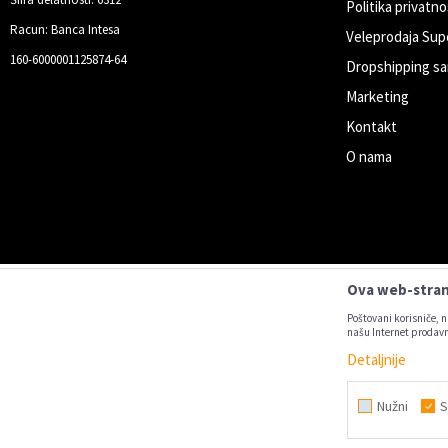
Politika privatno
Racun: Banca Intesa
Veleprodaja Sup
160-6000001125874-64
Dropshipping sa
Marketing
Kontakt
O nama
Ova web-strani
Poštovani korisniče, n
našu Internet prodavn
Detaljnije
Nastojimo da budemo što precizniji u
Svi artikl
Nužni
S