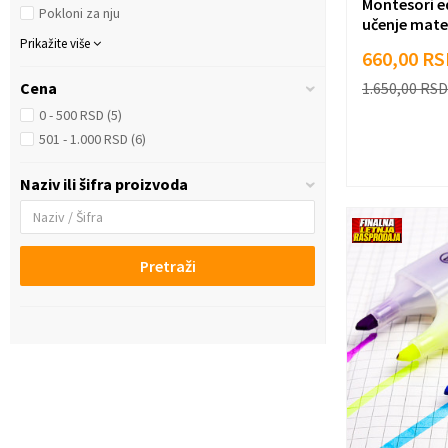
Montesori ed
Pokloni za nju
učenje mat
Prikažite više
660,00
RS
1.650,00
RSD
Cena
0 - 500 RSD (5)
501 - 1.000 RSD (6)
Naziv ili šifra proizvoda
Pretraži