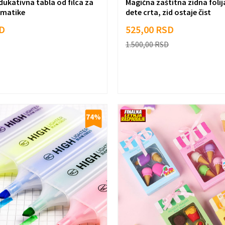
ukativna tabla od filca za
Magična zaštitna zidna folija
ematike
dete crta, zid ostaje čist
D
525,00
RSD
1.500,00
RSD
74
%