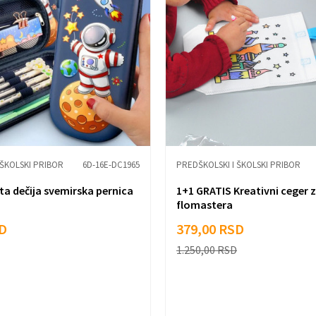
 ŠKOLSKI PRIBOR
6D-16E-DC1965
PREDŠKOLSKI I ŠKOLSKI PRIBOR
ta dečija svemirska pernica
1+1 GRATIS Kreativni ceger z
flomastera
D
379,00
RSD
1.250,00
RSD