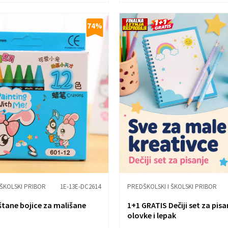
74
%
 ŠKOLSKI PRIBOR
1E-13E-DC2614
PREDŠKOLSKI I ŠKOLSKI PRIBOR
tane bojice za mališane
1+1 GRATIS Dečiji set za pisa
olovke i lepak