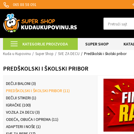
 ISPORUKE ZA 24H!
SIGURNO PLAĆANJE
065 88 58 091
Pretraži sajt
KATEGORIJE PROIZVODA
SUPER SHOP
KATA
Kuda u Kupovinu
Super Shop
SVE ZA DECU
Predškolski i školski pribor
PREDŠKOLSKI I ŠKOLSKI PRIBOR
DEČIJI BALONI
(3)
PREDŠKOLSKI I ŠKOLSKI PRIBOR
(11)
DEČIJI STIKERI
(1)
IGRAČKE
(100)
VOZILA ZA DECU
(3)
ODEĆA, OBUĆA I OPREMA
(11)
ADAPTERI I NOŠE
(1)
SVE ZA BEBE
(27)