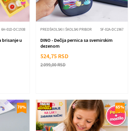
6H-01D-DC1938
PREDŠKOLSKI I ŠKOLSKI PRIBOR
5F-02A-DC1967
 brisanje u
DINO - Dečija pernica sa svemirskim
dezenom
524,75
RSD
2.099,00
RSD
70
%
65
%