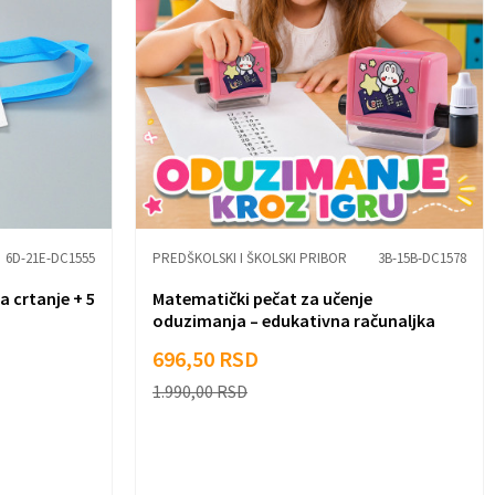
6D-21E-DC1555
PREDŠKOLSKI I ŠKOLSKI PRIBOR
3B-15B-DC1578
a crtanje + 5
Matematički pečat za učenje
oduzimanja – edukativna računaljka
696,50
RSD
1.990,00
RSD