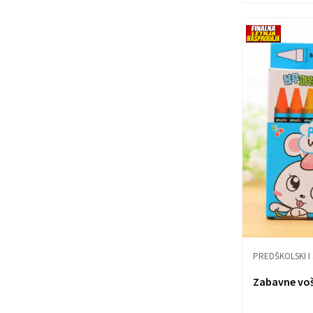
PREDŠKOLSKI I
Zabavne voš