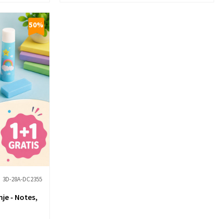
50
%
3D-28A-DC2355
nje - Notes,