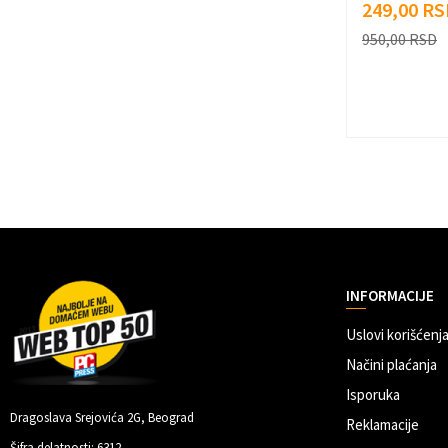
249,00
RS
950,00
RSD
INFORMACIJE
Uslovi korišćenja
Načini plaćanja
Isporuka
Dragoslava Srejovića 2G, Beograd
Reklamacije
Šifra delatnosti: 6312