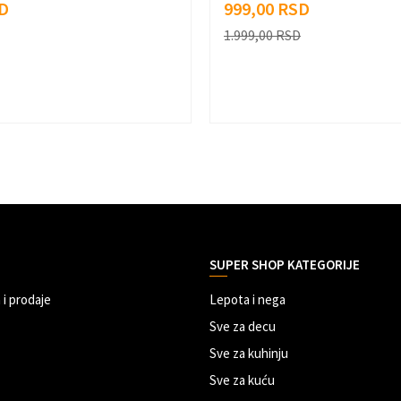
D
999,00
RSD
1.999,00
RSD
SUPER SHOP KATEGORIJE
 i prodaje
Lepota i nega
Sve za decu
Sve za kuhinju
Sve za kuću