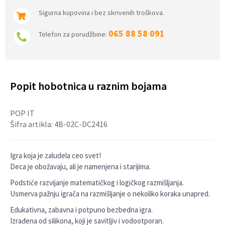
Sigurna kupovina i bez skrivenih troškova.
065 88 58 091
Telefon za porudžbine:
Popit hobotnica u raznim bojama
POP IT
Šifra artikla:
4B-02C-DC2416
Igra koja je zaludela ceo svet!
Deca je obožavaju, ali je namenjena i starijima.
Podstiće razvijanje matematičkog i logičkog razmišljanja.
Usmerva pažnju igrača na razmišljanje o nekoliko koraka unapred.
Edukativna, zabavna i potpuno bezbedna igra.
Izrađena od silikona, koji je savitljiv i vodootporan.