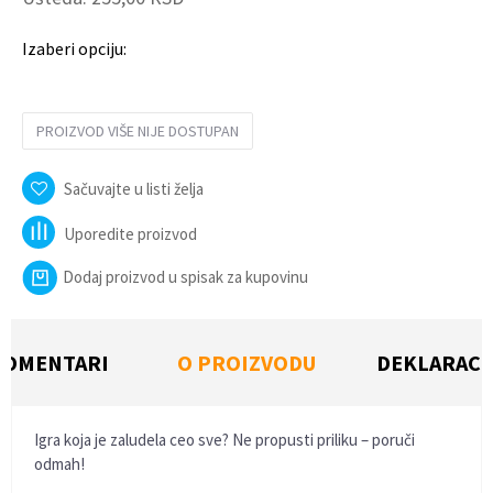
Izaberi opciju:
PROIZVOD VIŠE NIJE DOSTUPAN
Sačuvajte u listi želja
Uporedite proizvod
Dodaj proizvod u spisak za kupovinu
KOMENTARI
O PROIZVODU
DEKLARACI
Igra koja je zaludela ceo sve? Ne propusti priliku – poruči
odmah!