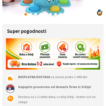
1
2
3
4
5
6
7
8
9
10
11
12
Super pogodnosti
BESPLATNA DOSTAVA
za iznose preko 1.499 din!
Kupujete provereno od domaće firme iz Srbije
!
Dostava za 1-2 radna dana, u celoj Srbiji - imamo sve na
stanju!