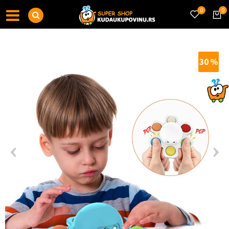
0
0
30
%