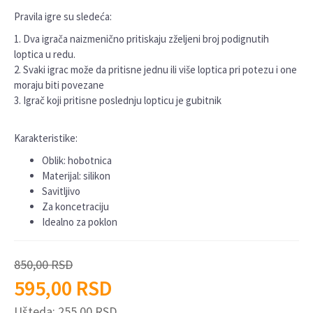
Pravila igre su sledeća:
1. Dva igrača naizmenično pritiskaju zželjeni broj podignutih
loptica u redu.
2. Svaki igrac može da pritisne jednu ili više loptica pri potezu i one
moraju biti povezane
3. Igrač koji pritisne poslednju lopticu je gubitnik
Karakteristike:
Oblik: hobotnica
Materijal: silikon
Savitljivo
Za koncetraciju
Idealno za poklon
850,00
RSD
595,00
RSD
Ušteda:
255,00
RSD