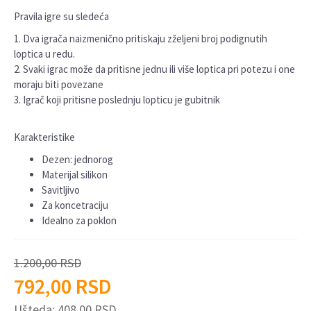
Pravila igre su sledeća
1. Dva igrača naizmenično pritiskaju zželjeni broj podignutih
loptica u redu.
2. Svaki igrac može da pritisne jednu ili više loptica pri potezu i one
moraju biti povezane
3. Igrač koji pritisne poslednju lopticu je gubitnik
Karakteristike
Dezen: jednorog
Materijal silikon
Savitljivo
Za koncetraciju
Idealno za poklon
1.200,00
RSD
792,00
RSD
Ušteda:
408,00
RSD