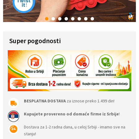
1
2
3
4
5
6
7
8
Super pogodnosti
BESPLATNA DOSTAVA
za iznose preko 1.499 din!
Kupujete provereno od domaće firme iz Srbije
!
Dostava za 1-2 radna dana, u celoj Srbiji - imamo sve na
stanju!