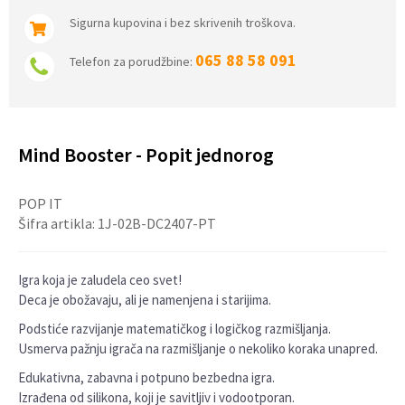
Sigurna kupovina i bez skrivenih troškova.
065 88 58 091
Telefon za porudžbine:
Mind Booster - Popit jednorog
POP IT
Šifra artikla:
1J-02B-DC2407-PT
Igra koja je zaludela ceo svet!
Deca je obožavaju, ali je namenjena i starijima.
Podstiće razvijanje matematičkog i logičkog razmišljanja.
Usmerva pažnju igrača na razmišljanje o nekoliko koraka unapred.
Edukativna, zabavna i potpuno bezbedna igra.
Izrađena od silikona, koji je savitljiv i vodootporan.