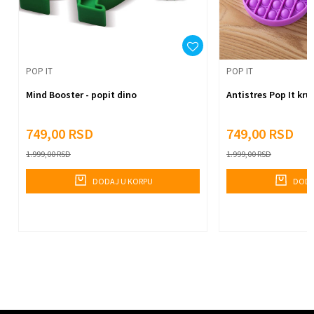
Anti-spam zaštita - izračunajte koliko je 2 + 3 :
Pošalji
POP IT
POP IT
Mind Booster - popit dino
Antistres Pop It kru
749,00
RSD
749,00
RSD
1.999,00
RSD
1.999,00
RSD
DODAJ U KORPU
DODA