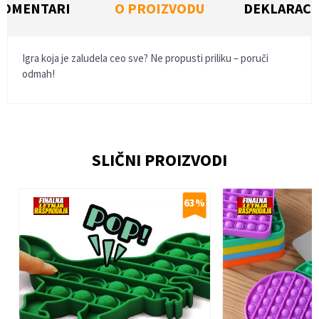
KOMENTARI
O PROIZVODU
DEKLARACI
Igra koja je zaludela ceo sve? Ne propusti priliku – poruči
odmah!
Ime/Nadimak
SLIČNI PROIZVODI
Email
%
63
%
Poruka