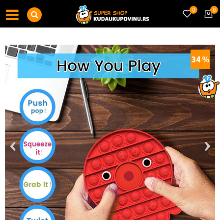
0
0
34
%