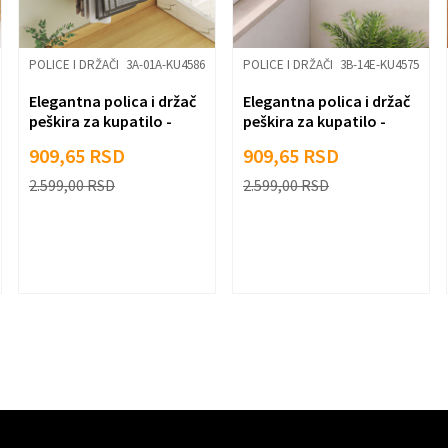
POLICE I DRŽAČI
3A-01A-KU4586
POLICE I DRŽAČI
3B-14E-KU4575
Elegantna polica i držač
Elegantna polica i držač
peškira za kupatilo -
peškira za kupatilo -
CRNA BOJA
BELA BOJA
909,65
RSD
909,65
RSD
2.599,00
RSD
2.599,00
RSD