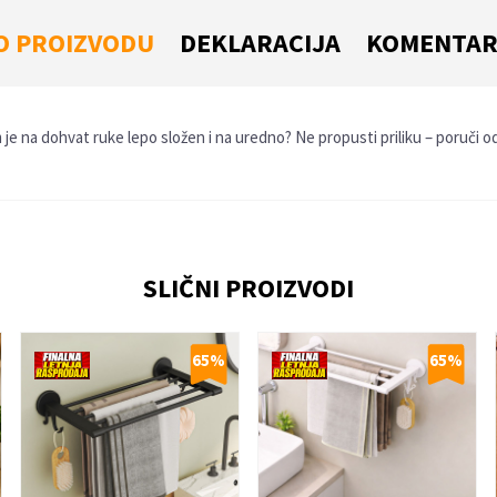
O PROIZVODU
DEKLARACIJA
KOMENTAR
je na dohvat ruke lepo složen i na uredno? Ne propusti priliku – poruči 
Email
SLIČNI PROIZVODI
65
%
65
%
 je 2 + 3 :