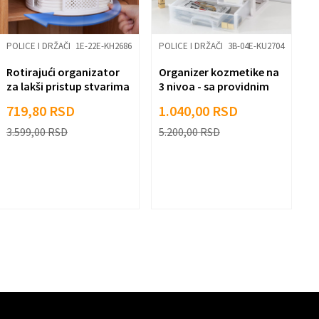
POLICE I DRŽAČI
1E-22E-KH2686
POLICE I DRŽAČI
3B-04E-KU2704
P
Rotirajući organizator
Organizer kozmetike na
T
za lakši pristup stvarima
3 nivoa - sa providnim
s
fiokama
h
719,80
RSD
1.040,00
RSD
3
3.599,00
RSD
5.200,00
RSD
1