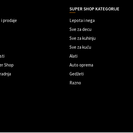
SUPER SHOP KATEGORIJE
 i prodaje
Lepota i nega
Sve za decu
Sve za kuhinju
Sve za kuću
sti
Alati
er Shop
Auto oprema
radnja
Gedžeti
Razno