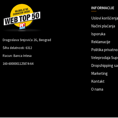
INFORMACIJE
Uslovi korišćenja
Načini plaćanja
Isporuka
Dragoslava Srejovića 2G, Beograd
Reklamacije
Šifra delatnosti: 6312
Politika privatno
Racun: Banca Intesa
Veleprodaja Sup
160-6000001125874-64
Dropshipping sa
Marketing
Kontakt
O nama