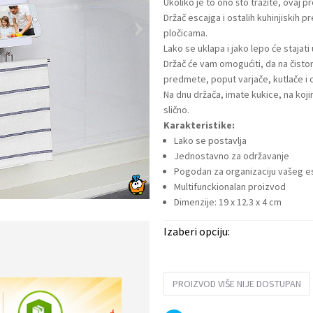
Ukoliko je to ono što tražite, ovaj p
Držač escajga i ostalih kuhinjiskih p
pločicama.
Lako se uklapa i jako lepo će stajat
Držač će vam omogućiti, da na čistom
predmete, poput varjače, kutlače i 
Na dnu držača, imate kukice, na koji
slično.
Karakteristike:
Lako se postavlja
Jednostavno za održavanje
Pogodan za organizaciju vašeg e
Multifunckionalan proizvod
Dimenzije: 19 x 12.3 x 4 cm
Izaberi opciju:
PROIZVOD VIŠE NIJE DOSTUPAN