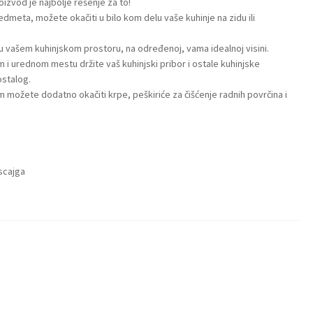
roizvod je najbolje rešenje za to!
redmeta, možete okačiti u bilo kom delu vaše kuhinje na zidu ili
i u vašem kuhinjskom prostoru, na određenoj, vama idealnoj visini.
 i urednom mestu držite vaš kuhinjski pribor i ostale kuhinjske
ostalog.
m možete dodatno okačiti krpe, peškiriće za čišćenje radnih povrčina i
scajga