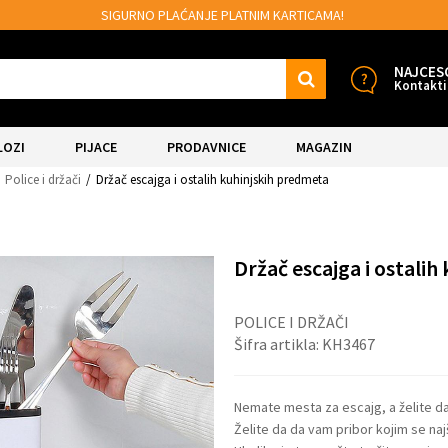
ĆANJE PLATNIM KARTICAMA!
MOGUĆNOST B
NAJCES
Kontakti
LOZI
PIJACE
PRODAVNICE
MAGAZIN
Police i držači
Držač escajga i ostalih kuhinjskih predmeta
Držač escajga i ostali
POLICE I DRŽAČI
Šifra artikla:
KH3467
Nemate mesta za escajg, a želite d
Želite da da vam pribor kojim se na