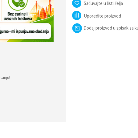
Sačuvajte u listi želja
Uporedite proizvod
Dodaj proizvod u spisak za 
tanju!