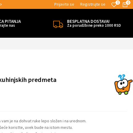
0
0
Prijavite se
Registrujte se
ESPLATNE ISPORUKE!
MOGUĆNOST IS
CA PITANJA
BESPLATNA DOSTAVA!
rajte nas
Za porudžbine preko 1000 RSD
h kuhinjskih predmeta
a vam je na dohvat ruke lepo složen i na urednom.
jšeće koristte, uvek bude na istom mestu.