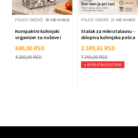
Pošalji
33
POLICE I DRŽAČI
3B-04B-KH4628
POLICE I DRŽAČI
2C-04E-KH4602
Kompaktni kuhinjski
Stalak za mikrotalasnu –
organizer za noževe i
sklopiva kuhinjska polica
dasku
za uštedu prostora
840,00
RSD
2.589,65
RSD
4.200,00
RSD
7.399,00
RSD
BESPLATNA DOSTAVA