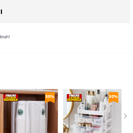
I
odmah!
80
%
80
%