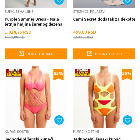
SUKNJE I HALJINE
STEZNICI I POJASEVI
Purple Summer Dress - Mala
Cami Secret dodatak za dekolte
letnja haljina šarenog dezena
1.024,75
RSD
499,00
RSD
4.099,00
RSD
1.599,00
RSD
DODAJ U KORPU
DODAJ U KORPU
55
%
55
%
KUPAĆI KOSTIMI
KUPAĆI KOSTIMI
Jednodelni ženski kupaći
Jednodelni ženski kupaći