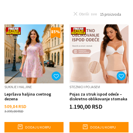
15
proizvoda
Obriši sve
85
%
SUKNJE I HALJINE
STEZNICI I POJASEVI
Lepršava haljina cvetnog
Pojas za struk ispod odeće –
dezena
diskretno oblikovanje stomaka
1.190,00
RSD
509,84
RSD
3.399,00
RSD
DODAJ U KORPU
DODAJ U KORPU