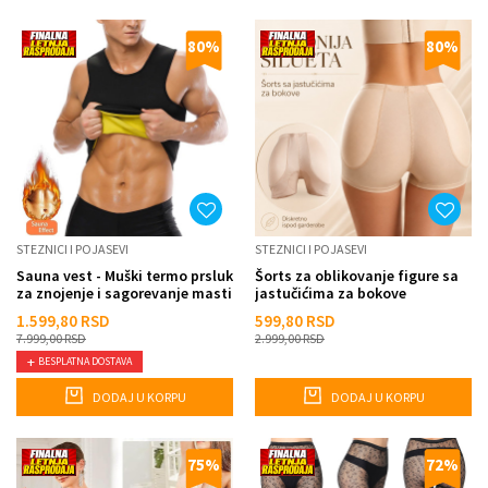
80
%
80
%
STEZNICI I POJASEVI
STEZNICI I POJASEVI
Sauna vest - Muški termo prsluk
Šorts za oblikovanje figure sa
za znojenje i sagorevanje masti
jastučićima za bokove
1.599,80
RSD
599,80
RSD
7.999,00
RSD
2.999,00
RSD
BESPLATNA DOSTAVA
DODAJ U KORPU
DODAJ U KORPU
75
%
72
%