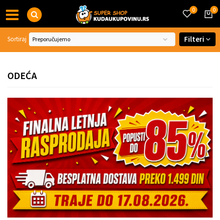
0
0
Filteri
Sortiraj
ODEĆA