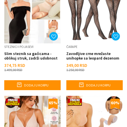
STEZNICI I POJASEVI
ČARAPE
Slim steznik sa gaćicama -
Zavodljive crne mrežaste
oblikuj struk, zadrži udobnost
unihopke sa leopard dezenom
374,75
RSD
349,00
RSD
1.499,00
RSD
1.250,00
RSD
DODAJ U KORPU
DODAJ U KORPU
65
%
60
%