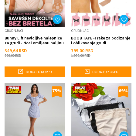
GRUDNJACI
GRUDNJACI
Bunny Lift nevidljive nalepnice
BOOB TAPE -Trake za podizanje
za grudi - Nosi omiljenu haljinu
i oblikovanje grudi
bez vidljivog g...
349,64
RSD
799,00
RSD
999,00
RSD
1.999,00
RSD
DODAJ U KORPU
DODAJ U KORPU
75
%
69
%