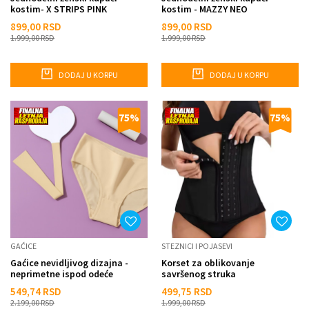
kostim- X STRIPS PINK
kostim - MAZZY NEO
899,00
RSD
899,00
RSD
1.999,00
RSD
1.999,00
RSD
DODAJ U KORPU
DODAJ U KORPU
75
%
75
%
GAĆICE
STEZNICI I POJASEVI
Gaćice nevidljivog dizajna -
Korset za oblikovanje
neprimetne ispod odeće
savršenog struka
549,74
RSD
499,75
RSD
2.199,00
RSD
1.999,00
RSD