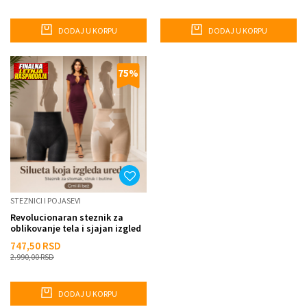
DODAJ U KORPU
DODAJ U KORPU
75
%
STEZNICI I POJASEVI
Revolucionaran steznik za
oblikovanje tela i sjajan izgled
747,50
RSD
2.990,00
RSD
DODAJ U KORPU