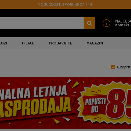
MOGUĆNOST ISPORUKE ZA 24H!
NAJCES
Kontakti
LOZI
PIJACE
PRODAVNICE
MAGAZIN
Autopret