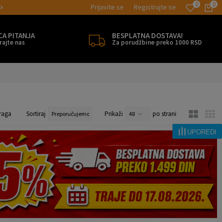
0
0
Prijavite se
Registrujte se
SIGURNO PLAĆANJE PLATNIM KARTICAMA!
CA PITANJA
BESPLATNA DOSTAVA!
rajte nas
Za porudžbine preko 1000 RSD
raga
Sortiraj
Prikaži
po strani
UPOREDI