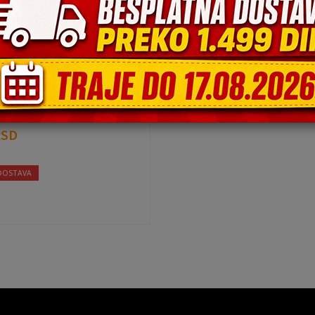
LJE
6G 19F-NM0243
ni stolica sa točkićima
RSD
DOSTAVA