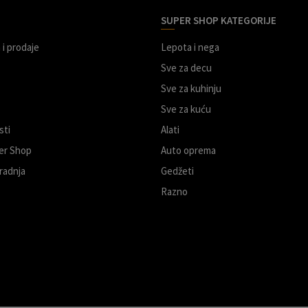
SUPER SHOP KATEGORIJE
 i prodaje
Lepota i nega
Sve za decu
Sve za kuhinju
Sve za kuću
sti
Alati
er Shop
Auto oprema
radnja
Gedžeti
Razno