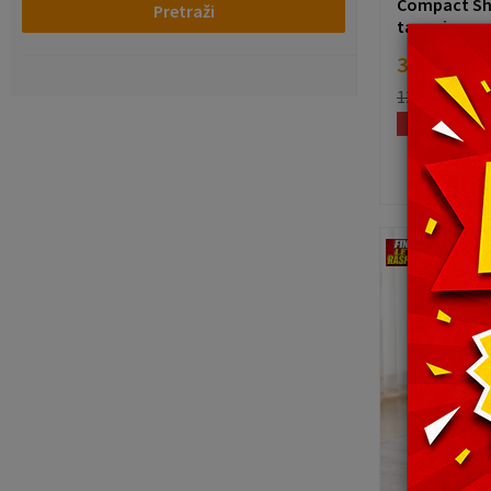
Compact Sho
Pretraži
tapacirano
3.998,69
12.899,00
RS
BESPLATNA 