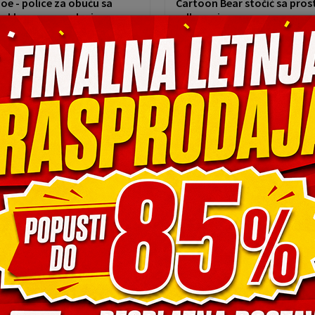
e - police za obuću sa
Cartoon Bear stočić sa pro
m klupom za sedenje
odlaganje
RSD
2.549,75
RSD
D
10.199,00
RSD
DOSTAVA
BESPLATNA DOSTAVA
65
%