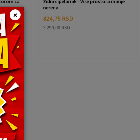
storom za
Zidni cipelarnik - Više prostora manje
nereda
×
824,75
RSD
3.299,00
RSD