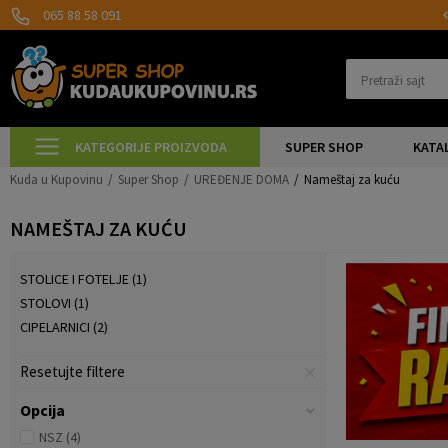
MOGUĆNOST BESPLATNE ISPORUKE!
065 88 58 091
Pretraži sajt
KATEGORIJE PROIZVODA
SUPER SHOP
KATA
Kuda u Kupovinu
Super Shop
UREĐENJE DOMA
Nameštaj za kuću
NAMEŠTAJ ZA KUĆU
STOLICE I FOTELJE
(1)
STOLOVI
(1)
CIPELARNICI
(2)
Resetujte filtere
Opcija
NSZ
(4)