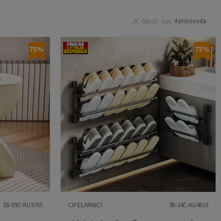
4
proizvoda
Obriši sve
75
%
75
%
1B-09C-KU3765
CIPELARNICI
3B-24C-KU4633