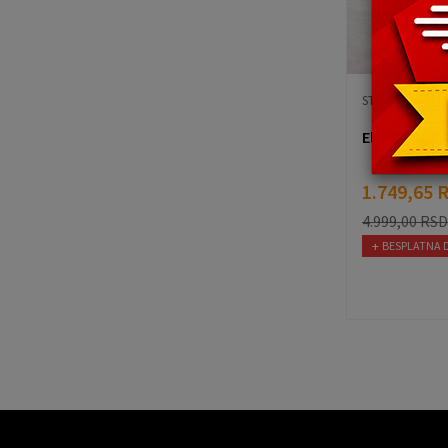
STOLICE I FOTE
Elegantna mi
1.749,65
4.999,00
RSD
BESPLATNA 