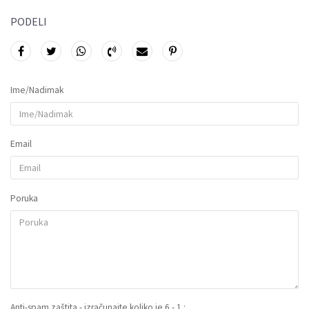
PODELI
Ime/Nadimak
Email
Poruka
Anti-spam zaštita - izračunajte koliko je 6 - 1 :