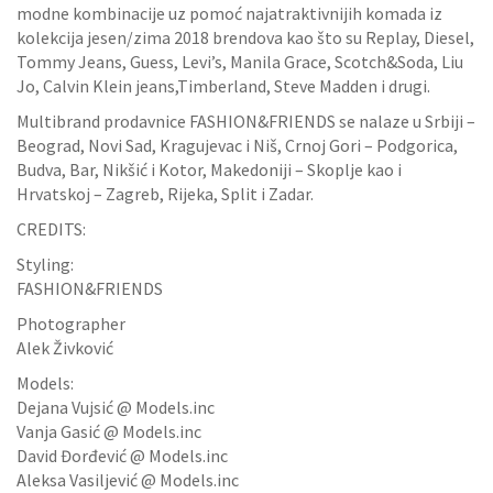
modne kombinacije uz pomoć najatraktivnijih komada iz
kolekcija jesen/zima 2018 brendova kao što su Replay, Diesel,
Tommy Jeans, Guess, Levi’s, Manila Grace, Scotch&Soda, Liu
Jo, Calvin Klein jeans,Timberland, Steve Madden i drugi.
Multibrand prodavnice FASHION&FRIENDS se nalaze u Srbiji –
Beograd, Novi Sad, Kragujevac i Niš, Crnoj Gori – Podgorica,
Budva, Bar, Nikšić i Kotor, Makedoniji – Skoplje kao i
Hrvatskoj – Zagreb, Rijeka, Split i Zadar.
CREDITS:
Styling:
FASHION&FRIENDS
Photographer
Alek Živković
Models:
Dejana Vujsić @ Models.inc
Vanja Gasić @ Models.inc
David Đorđević @ Models.inc
Aleksa Vasiljević @ Models.inc