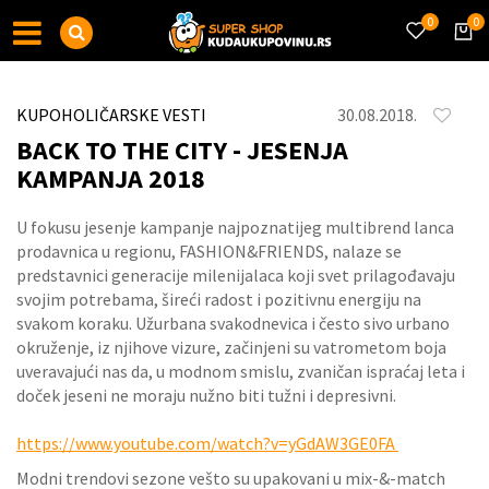
0
0
KUPOHOLIČARSKE VESTI
30.08.2018.
BACK TO THE CITY - JESENJA
KAMPANJA 2018
U fokusu jesenje kampanje najpoznatijeg multibrend lanca
prodavnica u regionu, FASHION&FRIENDS, nalaze se
predstavnici generacije milenijalaca koji svet prilagođavaju
svojim potrebama, šireći radost i pozitivnu energiju na
svakom koraku. Užurbana svakodnevica i često sivo urbano
okruženje, iz njihove vizure, začinjeni su vatrometom boja
uveravajući nas da, u modnom smislu, zvaničan ispraćaj leta i
doček jeseni ne moraju nužno biti tužni i depresivni.
https://www.youtube.com/watch?v=yGdAW3GE0FA
Modni trendovi sezone vešto su upakovani u mix-&-match