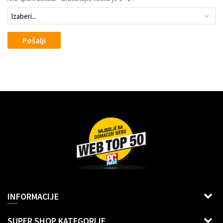
Pošalji
Dragoslava Srejovića 2G, Beograd
INFORMACIJE
Šifra delatnosti: 6312
Uslovi korišćenja i prodaje
SUPER SHOP KATEGORIJE