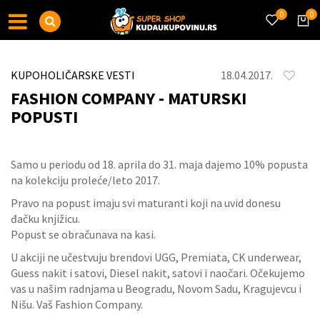
0
0
KUPOHOLIČARSKE VESTI
18.04.2017.
FASHION COMPANY - MATURSKI
POPUSTI
Samo u periodu od 18. aprila do 31. maja dajemo 10% popusta
na kolekciju proleće/leto 2017.
Pravo na popust imaju svi maturanti koji na uvid donesu
đačku knjižicu.
Popust se obračunava na kasi.
U akciji ne učestvuju brendovi UGG, Premiata, CK underwear,
Guess nakit i satovi, Diesel nakit, satovi i naočari. Očekujemo
vas u našim radnjama u Beogradu, Novom Sadu, Kragujevcu i
Nišu. Vaš Fashion Company.