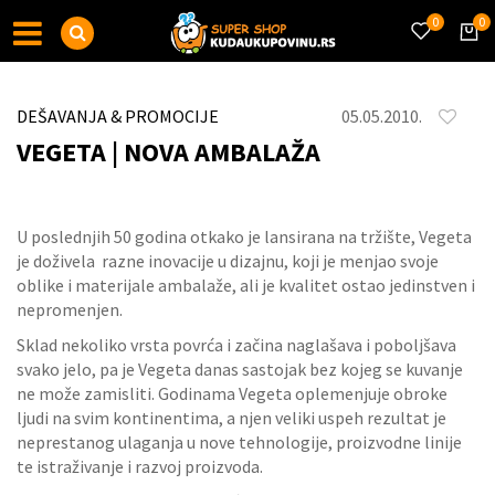
0
0
DEŠAVANJA & PROMOCIJE
05.05.2010.
VEGETA | NOVA AMBALAŽA
U poslednjih 50 godina otkako je lansirana na tržište, Vegeta
je doživela razne inovacije u dizajnu, koji je menjao svoje
oblike i materijale ambalaže, ali je kvalitet ostao jedinstven i
nepromenjen.
Sklad nekoliko vrsta povrća i začina naglašava i poboljšava
svako jelo, pa je Vegeta danas sastojak bez kojeg se kuvanje
ne može zamisliti. Godinama Vegeta oplemenjuje obroke
ljudi na svim kontinentima, a njen veliki uspeh rezultat je
neprestanog ulaganja u nove tehnologije, proizvodne linije
te istraživanje i razvoj proizvoda.