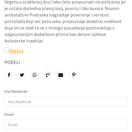
Vegetu u staklenoj dozi lako ćete prepoznati na policama jer
je ostala dosledna plavoj boji, povrću i liku kuvara. Novom
ambalažom Podravka nagrađuje poverenje i vernost
potrošača koji već pola veka prepoznaju dodatnu vrednost
koja im se nudi te se s mnogo pouzdanja poistovećuju s
najpoznatijim dodatkom jelima kao delom njihove
kulinarske tradicije.
PODELI
Ime/Nadimak
Email