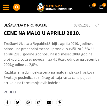
0
0
DEŠAVANJA & PROMOCIJE
03.05.2010.
CENE NA MALO U APRILU 2010.
Troškovi života u Republici Srbiji u aprilu 2010. godine u
odnosu na predhodni mesec u proseku su viši za 0,6%. U
aprilu 2010. godine u odnosu na isti mesec 2009. godine
troškovi života su povećani za 4,0%,a u odnosu na decembar
2009.g odine za 2,6%.
Razlika između indeksa cena na malo i indeksa troškova
života je posledica različitog uticaja rasta cena pojedinih
artikala na formiranje ovih indeksa.
PODELI