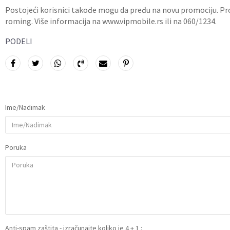
Postojeći korisnici takođe mogu da pređu na novu promociju. P
roming. Više informacija na www.vipmobile.rs ili na 060/1234.
PODELI
Ime/Nadimak
Poruka
Anti-spam zaštita - izračunajte koliko je 4 + 1 :