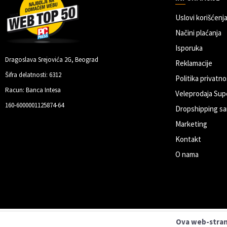
Uslovi korišćenja
Načini plaćanja
Isporuka
Dragoslava Srejovića 2G, Beograd
Reklamacije
Šifra delatnosti: 6312
Politika privatno
Racun: Banca Intesa
Veleprodaja Sup
160-6000001125874-64
Dropshipping sa
Marketing
Kontakt
O nama
Ova web-strani