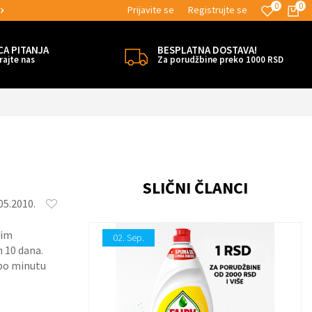
0
0
Prijavite se
Registrujte se
MOGUĆNOST BESPLATNE ISPORUKE!
CA PITANJA
BESPLATNA DOSTAVA!
rajte nas
Za porudžbine preko 1000 RSD
SLIČNI ČLANCI
05.2010.
vim
02.
Sep.
h 10 dana.
 po minutu