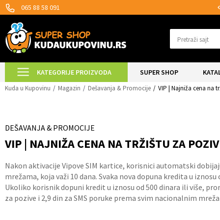
MOGUĆNOST ISPORUKE ZA 24H!
065 88 58 091
Pretraži sajt
KATEGORIJE PROIZVODA
SUPER SHOP
KATA
Kuda u Kupovinu
Magazin
Dešavanja & Promocije
VIP | Najniža cena na tr
DEŠAVANJA & PROMOCIJE
VIP | NAJNIŽA CENA NA TRŽIŠTU ZA POZIV
Nakon aktivacije Vipove SIM kartice, korisnici automatski dobi
mrežama, koja važi 10 dana. Svaka nova dopuna kredita u iznosu o
Ukoliko korisnik dopuni kredit u iznosu od 500 dinara ili više, p
za pozive i 2,9 din za SMS poruke prema svim nacionalnim mrež