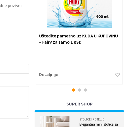
dne pozive i
TEC studentsku
Uštedite pametno uz KUDA U KUPOVINU
– Fairy za samo 1 RSD
ehnike Evrope -
o simpozijum
kome je bilo
...
Detaljnije
1
2
3
SUPER SHOP
STOLICE I FOTELJE
Elegantna mini stolica sa