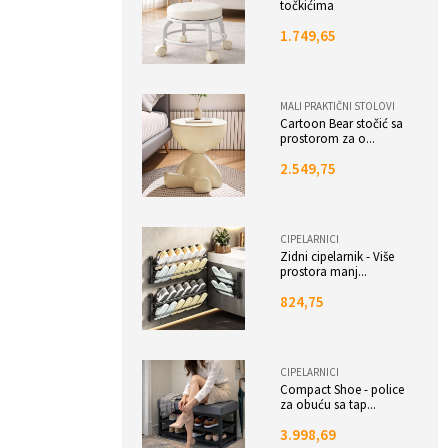
točkićima
1.749,65
MALI PRAKTIČNI STOLOVI
Cartoon Bear stočić sa
prostorom za o...
2.549,75
CIPELARNICI
Zidni cipelarnik - Više
prostora manj...
824,75
CIPELARNICI
Compact Shoe - police
za obuću sa tap...
3.998,69