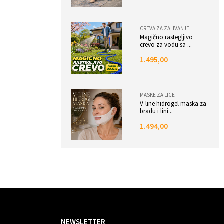
CREVA ZA ZALIVANJE
Magično rastegljivo
crevo za vodu sa ...
1.495,00
MASKE ZA LICE
V-line hidrogel maska za
bradu i lini...
1.494,00
NEWSLETTER