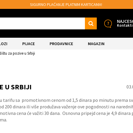
SIGURNO PLAĆANJE PLATNIM KARTICAMA!
NAJCES
Kontakti
LOZI
PIJACE
PRODAVNICE
MAGAZIN
žištu za pozive u Srbiji
E U SRBIJI
03.
jaju tarifu sa promotivnom cenom od 1,5 dinara po minutu prema s
16.
Aug.
d 200 dinara ili više produžava važenje ove pogodnosti na naredni
romotivna cena će važiti 30 dana. Osnovna pripejd cena je 4,9 dinara
ama.