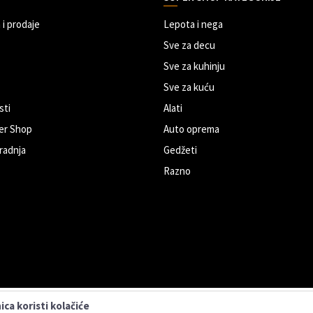
 i prodaje
Lepota i nega
Sve za decu
Sve za kuhinju
Sve za kuću
sti
Alati
er Shop
Auto oprema
radnja
Gedžeti
Razno
ca koristi kolačiće