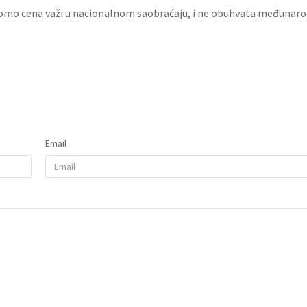
romo cena važi u nacionalnom saobraćaju, i ne obuhvata međunaro
Blistava podrška za EES
organizaciju
Udruženje studenata elektrot
Email
Istek (EESTEC) je organizoval
studenata elektrotehnike na 
prisutno preko 60 studenata iz
Detaljnije