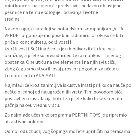
mini koncert na kojem će predstaviti nedavno objavljene
pesmice na temu ekologije i očuvanja životne
sredine.
Nakon toga, u saradnji sa holandskom kompanijom „VITA
VERDE“ organizujemo posebnu radionicu. U fokusu će biti
priča o kontinuitetu, održivosti i
izdržljivosti. Suština života je u biodiverzitetu koji nas
okružuje, a pčele su presudni deo te raznolikosti i njenog
opstanka. One utiču na sve elemente i na njih svi utiču,
zbog čega smo stvorili ovaj prostor pogodan za pčele u
tržnom centru ADA MALL.
Najmlađi će kroz zanimljiva iskustva imati priliku da nauče po
nešto o jednoj od najugroženijih vrsta. Tim povodom biće
postavljena instalacija hotel za pčele kako bi se skrenula
pažnja na ovu vrednu vrstu.
Za najmlađe učesnike programa PERTNI TOYS je pripremio
atraktivne poklone.
Odmor od uzbudljivog šopinga možete upriličiti na terasama