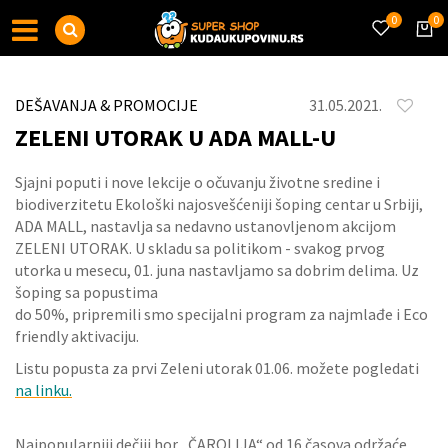
0
0
DEŠAVANJA & PROMOCIJE
31.05.2021.
ZELENI UTORAK U ADA MALL-U
Sjajni poputi i nove lekcije o očuvanju životne sredine i
biodiverzitetu Ekološki najosvešćeniji šoping centar u Srbiji,
ADA MALL, nastavlja sa nedavno ustanovljenom akcijom
ZELENI UTORAK. U skladu sa politikom - svakog prvog
utorka u mesecu, 01. juna nastavljamo sa dobrim delima. Uz
šoping sa popustima
do 50%, pripremili smo specijalni program za najmlađe i Eco
friendly aktivaciju.
Listu popusta za prvi Zeleni utorak 01.06. možete pogledati
na linku.
Najpopularniji dečiji hor „ČAROLIJA“ od 16 časova održaće