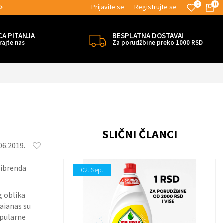
0
0
Prijavite se
Registrujte se
MOGUĆNOST BESPLATNE ISPORUKE!
CA PITANJA
BESPLATNA DOSTAVA!
rajte nas
Za porudžbine preko 1000 RSD
SLIČNI ČLANCI
06.2019.
tibrenda
02.
Sep.
g oblika
vaianas su
opularne