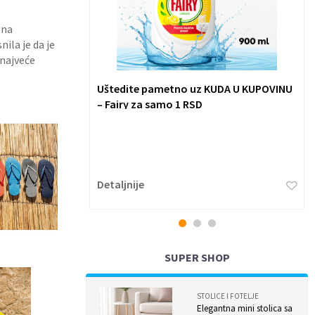
 na
ila je da je
 najveće
TEC studentsku
Uštedite pametno uz KUDA U KUPOVINU
– Fairy za samo 1 RSD
ehnike Evrope -
o simpozijum
kome je bilo
...
Detaljnije
1
2
3
SUPER SHOP
STOLICE I FOTELJE
Elegantna mini stolica sa