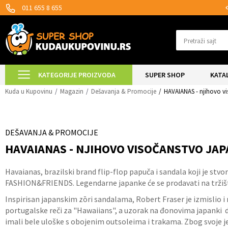
MOGUĆNOST ISPORUKE ZA 24H!
011 655 8 655
Pretraži sajt
KATEGORIJE PROIZVODA
SUPER SHOP
KATA
Kuda u Kupovinu
Magazin
Dešavanja & Promocije
HAVAIANAS - njihovo v
DEŠAVANJA & PROMOCIJE
HAVAIANAS - NJIHOVO VISOČANSTVO JA
Havaianas, brazilski brand flip-flop papuča i sandala koji je stv
FASHION&FRIENDS. Legendarne japanke će se prodavati na tržišti
Inspirisan japanskim zōri sandalama, Robert Fraser je izmislio 
portugalske reči za "Hawaiians", a uzorak na đonovima japanki di
imali bele uloške s obojenim outsoleima i trakama. Zbog svoje j