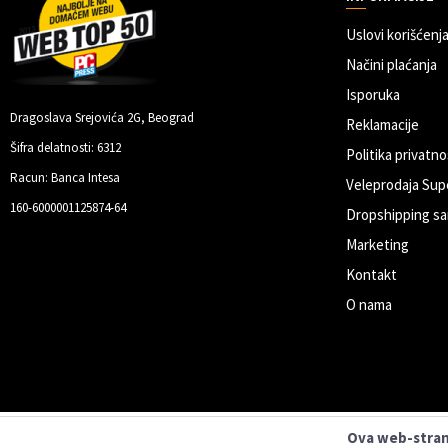
Uslovi korišćenja
Načini plaćanja
Isporuka
Dragoslava Srejovića 2G, Beograd
Reklamacije
Šifra delatnosti: 6312
Politika privatno
Racun: Banca Intesa
Veleprodaja Sup
160-6000001125874-64
Dropshipping sa
Marketing
Kontakt
O nama
Ova web-strani