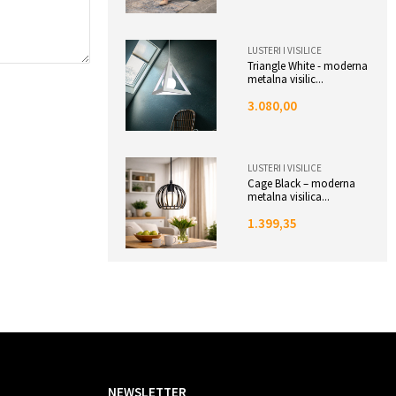
LUSTERI I VISILICE
Triangle White - moderna
metalna visilic...
3.080,00
LUSTERI I VISILICE
Cage Black – moderna
metalna visilica...
1.399,35
NEWSLETTER