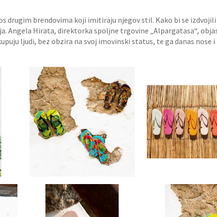
s drugim brendovima koji imitiraju njegov stil. Kako bi se izdvojili
 Angela Hirata, direktorka spoljne trgovine „Alpargatasa“, objasn
ju ljudi, bez obzira na svoj imovinski status, te ga danas nose i
Blistava podrška za EES
organizaciju
Udruženje studenata elektrot
Istek (EESTEC) je organizoval
studenata elektrotehnike na 
prisutno preko 60 studenata iz
Detaljnije