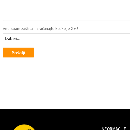
Anti-spam zaštita - izračunajte koliko je 2 + 3 :
Pošalji
INFORMACIJE