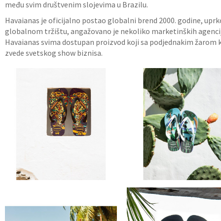
među svim društvenim slojevima u Brazilu.
Havaianas je oficijalno postao globalni brend 2000. godine, uprko
globalnom tržištu, angažovano je nekoliko marketinških agencija.
Havaianas svima dostupan proizvod koji sa podjednakim žarom kupu
zvede svetskog show biznisa.