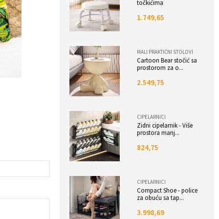
točkićima
1.749,65
MALI PRAKTIČNI STOLOVI
Cartoon Bear stočić sa
prostorom za o...
2.549,75
CIPELARNICI
Zidni cipelarnik - Više
prostora manj...
824,75
CIPELARNICI
Compact Shoe - police
za obuću sa tap...
3.998,69