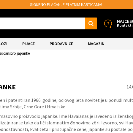
SIGURNO PLAĆANJE PLATNIM KARTICAMA!
NAJCES
Kontakti
LOZI
PIJACE
PRODAVNICE
MAGAZIN
isočanstvo japanke
PANKE
14.
oren i patentiran 1966. godine, od ovog leta novitet je u ponudi mul
16.
Aug.
ma Srbije, Crne Gore i Hrvatske.
i masovno proizvodio japanke. Ime Havaianas je izvedeno iz žensko
zajniran je tako da liči slamnatim đonovima zōri. Izvorno, svi Ha
ednostavnosti, kvaliteta I pristupačne cene, japanke su postale p