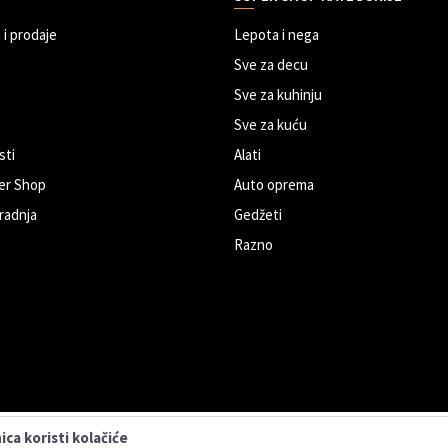
 i prodaje
Lepota i nega
Sve za decu
Sve za kuhinju
Sve za kuću
sti
Alati
er Shop
Auto oprema
radnja
Gedžeti
Razno
ca koristi kolačiće