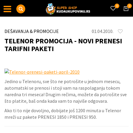
0
0
DEŠAVANJA & PROMOCIJE
01.04.2010.
TELENOR PROMOCIJA - NOVI PRENESI
TARIFNI PAKETI
Jedino u Telenoru, sve što ne potrošite u jednom mesecu,
automatski se prenosi i stoji vam na raspolaganju tokom
naredna tri meseca! Drugim rečima, možete da potrošite sve
što platite, baš onda kada vam to najviše odgovara.
Ako ti to nije dovoljno, dobijate još 1200 minuta u Telenor
mreži uz pakete PRENESI 1850 i PRENESI 950.