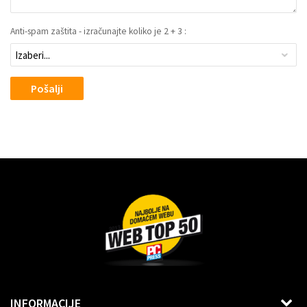
Anti-spam zaštita - izračunajte koliko je 2 + 3 :
Pošalji
Dragoslava Srejovića 2G, Beograd
INFORMACIJE