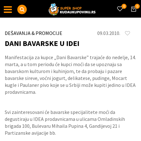
0
0
DEŠAVANJA & PROMOCIJE
09.03.2010.
DANI BAVARSKE U IDEI
Manifestacija za kupce „Dani Bavarske” trajaće do nedelje, 14.
marta, a u tom periodu će kupci moći da se upoznaju sa
bavarskom kulturom i kuhinjom, te da probaju i pazare
bavarske sireve, voćni jogurt, delikatese, pudinge, Mocart
kugle i Paulaner pivo koje se u Srbiji može kupiti jedino u IDEA
prodavnicama.
Svi zainteresovani će bavarske specijalitete moći da
degustiraju u IDEA prodavnicama u ulicama Omladinskih
brigada 100, Bulevaru Mihaila Pupina 4, Gandijevoj 21 i
Partizanske avijacije bb.