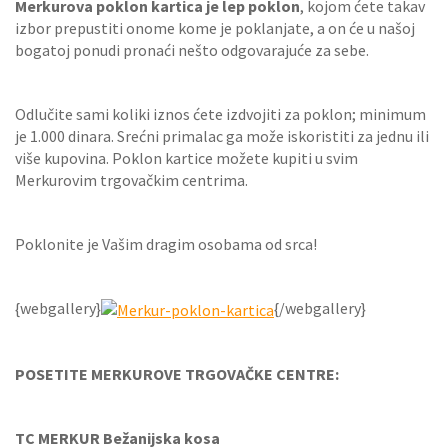
Merkurova poklon kartica je lep poklon
, kojom ćete takav
izbor prepustiti onome kome je poklanjate, a on će u našoj
bogatoj ponudi pronaći nešto odgovarajuće za sebe.
Odlučite sami koliki iznos ćete izdvojiti za poklon; minimum
je 1.000 dinara. Srećni primalac ga može iskoristiti za jednu ili
više kupovina. Poklon kartice možete kupiti u svim
Merkurovim trgovačkim centrima.
Poklonite je Vašim dragim osobama od srca!
{webgallery}
{/webgallery}
POSETITE MERKUROVE TRGOVAČKE CENTRE:
TC MERKUR Bežanijska kosa