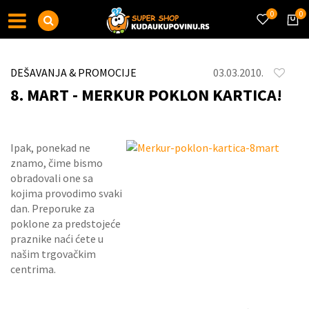
0
0
DEŠAVANJA & PROMOCIJE
03.03.2010.
8. MART - MERKUR POKLON KARTICA!
Ipak, ponekad ne
znamo, čime bismo
obradovali one sa
kojima provodimo svaki
dan. Preporuke za
poklone za predstojeće
praznike naći ćete u
našim trgovačkim
centrima.