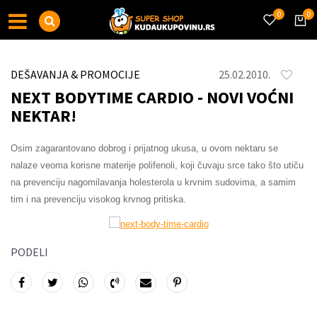
0
0
DEŠAVANJA & PROMOCIJE
25.02.2010.
NEXT BODYTIME CARDIO - NOVI VOĆNI
NEKTAR!
Osim zagarantovano dobrog i prijatnog ukusa, u ovom nektaru se
nalaze veoma korisne materije polifenoli, koji čuvaju srce tako što utiču
na prevenciju nagomilavanja holesterola u krvnim sudovima, a samim
tim i na prevenciju visokog krvnog pritiska.
PODELI