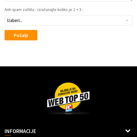
Anti-spam zaštita - izračunajte koliko je 2 + 3 :
Pošalji
Dragoslava Srejovića 2G, Beograd
INFORMACIJE