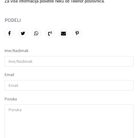
Za više informacija posetite neku od Telenor poslovnica.
PODELI
Ime/Nadimak
Email
Poruka