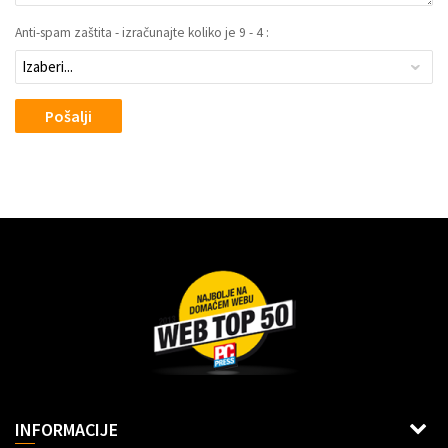
Anti-spam zaštita - izračunajte koliko je 9 - 4 :
Pošalji
Dragoslava Srejovića 2G, Beograd
INFORMACIJE