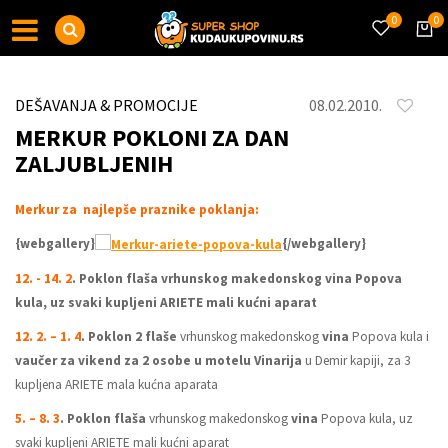
0
0
DEŠAVANJA & PROMOCIJE
08.02.2010.
MERKUR POKLONI ZA DAN
ZALJUBLJENIH
Merkur za najlepše praznike poklanja:
{webgallery}
{/webgallery}
12. - 14. 2
.
Poklon flaša
vrhunskog makedonskog
vina
Popova
kula, uz svaki kupljeni ARIETE mali kućni aparat
12. 2. – 1. 4
. Poklon 2 flaše
vrhunskog makedonskog
vina
Popova kula i
vaučer za vikend za 2 osobe u motelu Vinarija
u Demir kapiji, za 3
kupljena ARIETE mala kućna aparata
5. – 8. 3
. Poklon flaša
vrhunskog makedonskog
vina
Popova kula, uz
svaki kupljeni ARIETE mali kućni aparat