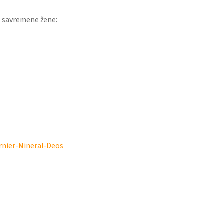
e savremene žene:
Blistava podrška za EES
organizaciju
Udruženje studenata elektrot
Istek (EESTEC) je organizoval
studenata elektrotehnike na 
prisutno preko 60 studenata iz
Detaljnije