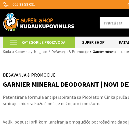
MOGUĆNOST ISPORUKE ZA 24H!
065 88 58 091
Pretraži sajt
KATEGORIJE PROIZVODA
SUPER SHOP
KATA
Kuda u Kupovinu
Magazin
Dešavanja & Promocije
Garnier mineral deodor
DEŠAVANJA & PROMOCIJE
GARNIER MINERAL DEODORANT | NOVI DE
Patentirana formula antiperspiranta sa Pidolatom Cinka pruža dv
smiruje i hidrira kožu čineći je nežnijom i mekšom.
Veliki popusti prilikom lansiranja omogućiće potrošačima da se