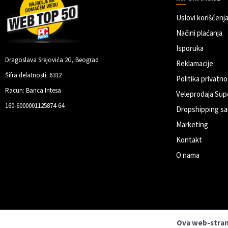
Uslovi korišćenja
Načini plaćanja
Isporuka
Dragoslava Srejovića 2G, Beograd
Reklamacije
Šifra delatnosti: 6312
Politika privatno
Racun: Banca Intesa
Veleprodaja Sup
160-6000001125874-64
Dropshipping sa
Marketing
Kontakt
O nama
Ova web-strani