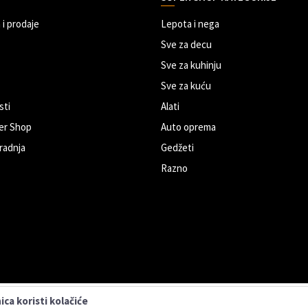
 i prodaje
Lepota i nega
Sve za decu
Sve za kuhinju
Sve za kuću
sti
Alati
er Shop
Auto oprema
radnja
Gedžeti
Razno
ca koristi kolačiće