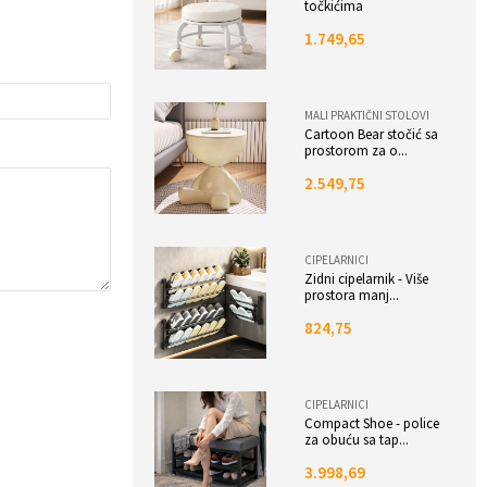
točkićima
1.749,65
MALI PRAKTIČNI STOLOVI
Cartoon Bear stočić sa
prostorom za o...
2.549,75
CIPELARNICI
Zidni cipelarnik - Više
prostora manj...
824,75
CIPELARNICI
Compact Shoe - police
za obuću sa tap...
3.998,69