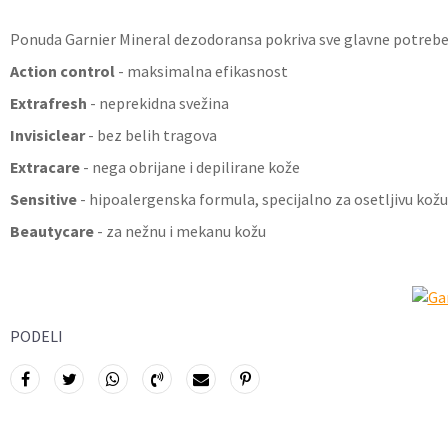
Ponuda Garnier Mineral dezodoransa pokriva sve glavne potreb
Action control
- maksimalna efikasnost
Extrafresh
- neprekidna svežina
Invisiclear
- bez belih tragova
Extracare
- nega obrijane i depilirane kože
Sensitive
- hipoalergenska formula, specijalno za osetljivu kožu
Beautycare
- za nežnu i mekanu kožu
PODELI