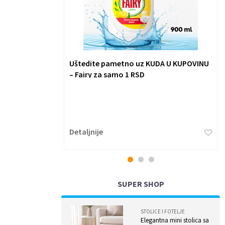
TEC studentsku
Uštedite pametno uz KUDA U KUPOVINU
– Fairy za samo 1 RSD
ehnike Evrope -
o simpozijum
kome je bilo
...
Detaljnije
1
2
3
SUPER SHOP
STOLICE I FOTELJE
Elegantna mini stolica sa