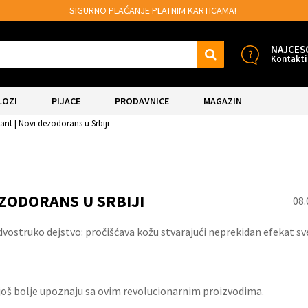
SIGURNO PLAĆANJE PLATNIM KARTICAMA!
NAJCES
Kontakti
LOZI
PIJACE
PRODAVNICE
MAGAZIN
ant | Novi dezodorans u Srbiji
ZODORANS U SRBIJI
08.
ostruko dejstvo: pročišćava kožu stvarajući neprekidan efekat sve
16.
Aug.
 još bolje upoznaju sa ovim revolucionarnim proizvodima.