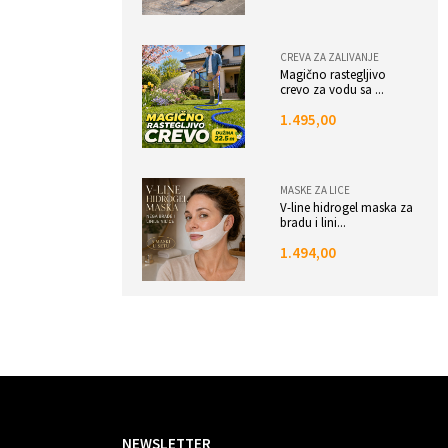
CREVA ZA ZALIVANJE
Magično rastegljivo
crevo za vodu sa ...
1.495,00
MASKE ZA LICE
V-line hidrogel maska za
bradu i lini...
1.494,00
NEWSLETTER