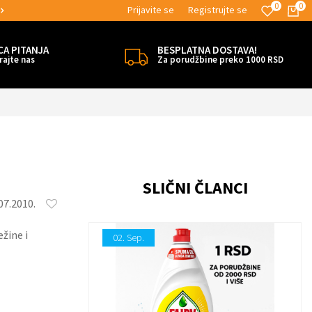
0
0
Prijavite se
Registrujte se
MOGUĆNOST BESPLATNE ISPORUKE!
CA PITANJA
BESPLATNA DOSTAVA!
rajte nas
Za porudžbine preko 1000 RSD
SLIČNI ČLANCI
07.2010.
žine i
02.
Sep.