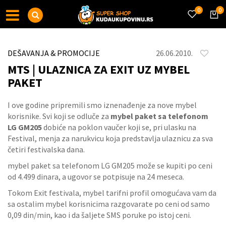
0
0
DEŠAVANJA & PROMOCIJE
26.06.2010.
MTS | ULAZNICA ZA EXIT UZ MYBEL
PAKET
I ove godine pripremili smo iznenađenje za nove mybel
korisnike. Svi koji se odluče za
mybel paket sa telefonom
LG GM205
dobiće na poklon vaučer koji se, pri ulasku na
Festival, menja za narukvicu koja predstavlja ulaznicu za sva
četiri festivalska dana.
mybel paket sa telefonom LG GM205 može se kupiti po ceni
od 4.499 dinara, a ugovor se potpisuje na 24 meseca.
Tokom Exit festivala, mybel tarifni profil omogućava vam da
sa ostalim mybel korisnicima razgovarate po ceni od samo
0,09 din/min, kao i da šaljete SMS poruke po istoj ceni.