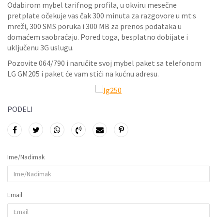
Odabirom mybel tarifnog profila, u okviru mesečne
pretplate očekuje vas čak 300 minuta za razgovore u mt:s
mreži, 300 SMS poruka i 300 MB za prenos podataka u
domaćem saobraćaju. Pored toga, besplatno dobijate i
uključenu 3G uslugu.
Pozovite 064/790 i naručite svoj mybel paket sa telefonom
LG GM205 i paket će vam stići na kućnu adresu.
PODELI
Ime/Nadimak
Email