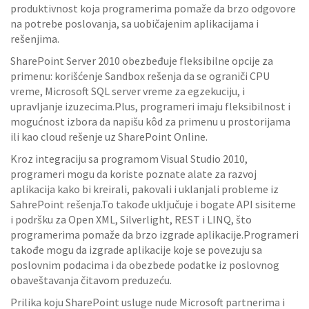
produktivnost koja programerima pomaže da brzo odgovore
na potrebe poslovanja, sa uobičajenim aplikacijama i
rešenjima.
SharePoint Server 2010 obezbeđuje fleksibilne opcije za
primenu: korišćenje Sandbox rešenja da se ograniči CPU
vreme, Microsoft SQL server vreme za egzekuciju, i
upravljanje izuzecima.Plus, programeri imaju fleksibilnost i
mogućnost izbora da napišu kôd za primenu u prostorijama
ili kao cloud rešenje uz SharePoint Online.
Kroz integraciju sa programom Visual Studio 2010,
programeri mogu da koriste poznate alate za razvoj
aplikacija kako bi kreirali, pakovali i uklanjali probleme iz
SahrePoint rešenja.To takođe uključuje i bogate API sisiteme
i podršku za Open XML, Silverlight, REST i LINQ, što
programerima pomaže da brzo izgrade aplikacije.Programeri
takođe mogu da izgrade aplikacije koje se povezuju sa
poslovnim podacima i da obezbede podatke iz poslovnog
obaveštavanja čitavom preduzeću.
Prilika koju SharePoint usluge nude Microsoft partnerima i