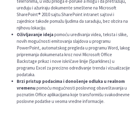
telefonima, u vidu priloga e-poruke a mogu i da pretražuju,
uređuju i ažuriraju dokumente smeštene na Microsoft
SharePoint® 2010 sajtu.SharePoint intranet sajtovi i
zajednice takođe pomažu ljudima da sarađuju, bez obzira na
njihovu lokaciju.
Oživljavanje ideja
pomoću uređivanja videa, teksta i slike,
novih mogućnosti emitovanja slajdova u programu
PowerPoint, automatskog pregleda u programu Word, lakog
pripremanja dokumenata kroz novi Microsoft Office
Backstage prikaz i nove iskričave linije (Sparklines) u
programu Excel za precizno određivanje trenda i vizualizacije
podataka.
Brzi pristup podacima i donošenje odluka u realnom
vremenu
pomoću mogućnosti poslovnog obaveštavanja u
poznatim Office aplikacijama koje transformišu svakodnevne
poslovne podatke u veoma vredne informacije.