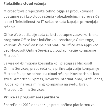
Fleksibilna cloud rešenja
Microsoftove prepoznate tehnologije za produktivnost
dostupne su i kao cloud rešenja - obezbeđujući neprevaziđen
izbor i fleksibilnost za IT sektore kada kupuju i primenjuju
rešenja.
Office Web aplikacije sada će biti dostupne za sve korisnike
programa Office kroz količinsko licenciranje.Osim toga,
korisnici će moći da kupe pretplatu za Office Web Apps kao
deo Microsoft Online Services, cloud aplikacije kompanije
Microsoft.
Sa više od 40 miliona korisnika koji plaćaju za Microsoft
Online Services, preduzeća koja prihvataju viziju kompanije
Microsoft koja se odnosi na cloud rešenja.Novi korisnici kao
što su American Express, Novartis International, Kraft Foods,
i Codelko, najveća mining kompanija na svetu, biraju
Microsoft Online Services.
Prilike za programere i partnere
SharePoint 2010 obezbeđuje preduzećima platformu za