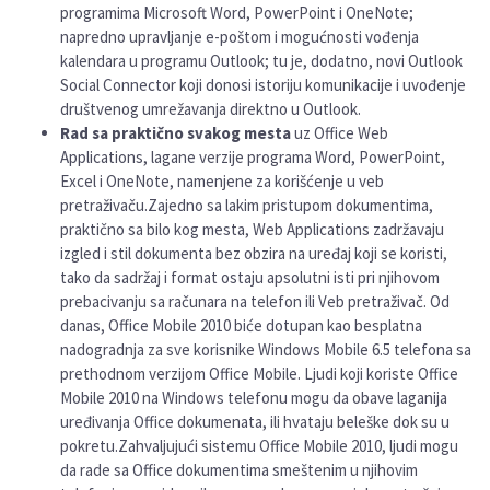
programima Microsoft Word, PowerPoint i OneNote;
napredno upravljanje e-poštom i mogućnosti vođenja
kalendara u programu Outlook; tu je, dodatno, novi Outlook
Social Connector koji donosi istoriju komunikacije i uvođenje
društvenog umrežavanja direktno u Outlook.
Rad sa praktično svakog mesta
uz Office Web
Applications, lagane verzije programa Word, PowerPoint,
Excel i OneNote, namenjene za korišćenje u veb
pretraživaču.Zajedno sa lakim pristupom dokumentima,
praktično sa bilo kog mesta, Web Applications zadržavaju
izgled i stil dokumenta bez obzira na uređaj koji se koristi,
tako da sadržaj i format ostaju apsolutni isti pri njihovom
prebacivanju sa računara na telefon ili Veb pretraživač. Od
danas, Office Mobile 2010 biće dotupan kao besplatna
nadogradnja za sve korisnike Windows Mobile 6.5 telefona sa
prethodnom verzijom Office Mobile. Ljudi koji koriste Office
Mobile 2010 na Windows telefonu mogu da obave laganija
uređivanja Office dokumenata, ili hvataju beleške dok su u
pokretu.Zahvaljujući sistemu Office Mobile 2010, ljudi mogu
da rade sa Office dokumentima smeštenim u njihovim