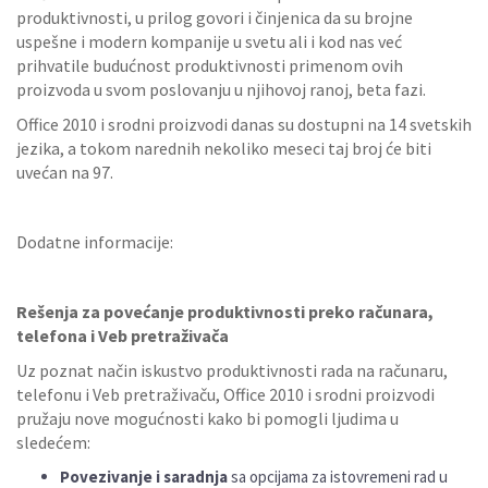
produktivnosti, u prilog govori i činjenica da su brojne
uspešne i modern kompanije u svetu ali i kod nas već
prihvatile budućnost produktivnosti primenom ovih
proizvoda u svom poslovanju u njihovoj ranoj, beta fazi.
Office 2010 i srodni proizvodi danas su dostupni na 14 svetskih
jezika, a tokom narednih nekoliko meseci taj broj će biti
uvećan na 97.
Dodatne informacije:
Rešenja za povećanje produktivnosti preko računara,
telefona i Veb pretraživača
Uz poznat način iskustvo produktivnosti rada na računaru,
telefonu i Veb pretraživaču, Office 2010 i srodni proizvodi
pružaju nove mogućnosti kako bi pomogli ljudima u
sledećem:
Povezivanje i saradnja
sa opcijama za istovremeni rad u