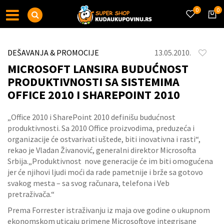
0
0
DEŠAVANJA & PROMOCIJE
13.05.2010.
MICROSOFT LANSIRA BUDUĆNOST
PRODUKTIVNOSTI SA SISTEMIMA
OFFICE 2010 I SHAREPOINT 2010
„Office 2010 i SharePoint 2010 definišu budućnost
produktivnosti. Sa 2010 Office proizvodima, preduzeća i
organizacije će ostvarivati uštede, biti inovativna i rasti“,
rekao je Vladan Živanović, generalni direktor Microsofta
Srbija.„Produktivnost nove generacije će im biti omogućena
jer će njihovi ljudi moći da rade pametnije i brže sa gotovo
svakog mesta – sa svog računara, telefona i Veb
pretraživača.“
Prema Forrester istraživanju iz maja ove godine o ukupnom
ekonomskom uticaju primene Microsoftove integrisane