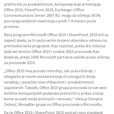
platforme za produktivnost, kompanije koje primenjuju
Office 2010, SharePoint 2010, Exchange i Office
Communications Server 2007 R2 mogu da očekuju 301%
povraćaja uloženih investicija u prvih 7.4 meseci posle
primene.
Beta programi Microsoft Office 2010 i SharePoint 2010 bili su
najveći ikada, sa tri puta većim brojem učesnika u odnosu na
prethodne beta programe. Kao rezultat, preko 8.6 miliona
ljudi već koriste Office 2010 i srodne 2010 proizvode.Kao
dodatak, preko 1000 Microsoft partnera uveliko prave rešenja
za proizvode 2010.
„Office 2010 ima poznati interfejs, lak za korišćenje, i
obogaćen je novim alatkama koje će omogućiti bolju
saradnju, i povećati nivo efikasnosti i produktivnosti
zaposlenih. Takođe, Office 2010 grupa proizvoda će sve veće
količine kompanijskih podataka pretvoriti u prikaz stanja
kome se uvek može pristupiti i verovati,“ rekla je Danijela
Zečević, Menadžer grupe za Office proizvode u Microsoftu.
Da će Office 2010 i SharePoint 2010 postati novi standardi