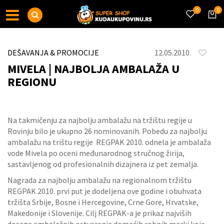
0
0
DEŠAVANJA & PROMOCIJE
12.05.2010.
MIVELA | NAJBOLJA AMBALAŽA U
REGIONU
Na takmičenju za najbolju ambalažu na tržištu regije u
Rovinju bilo je ukupno 26 nominovanih. Pobedu za najbolju
ambalažu na trištu regije REGPAK 2010. odnela je ambalaža
vode Mivela po oceni međunarodnog stručnog žirija,
sastavljenog od profesionalnih dizajnera iz pet zemalja.
Nagrada za najbolju ambalažu na regionalnom tržištu
REGPAK 2010. prvi put je dodeljena ove godine i obuhvata
tržišta Srbije, Bosne i Hercegovine, Crne Gore, Hrvatske,
Makedonije i Slovenije. Cilj REGPAK-a je prikaz najviših