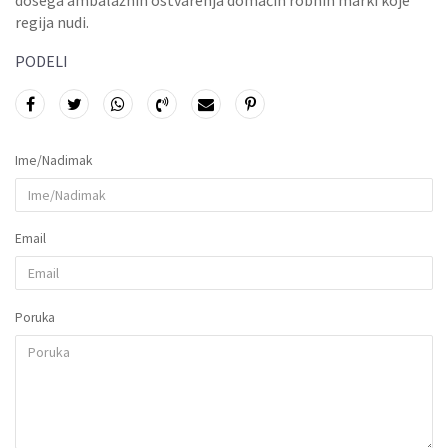
dosega ambalažnih ostvarenja domaćih robnih marki koje
regija nudi.
PODELI
Ime/Nadimak
Email
Poruka