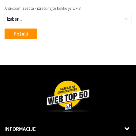
Anti-spam zaštita - izračunajte koliko je 2 + 3 :
Pošalji
Dragoslava Srejovića 2G, Beograd
INFORMACIJE