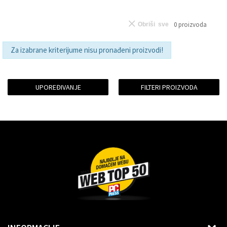
0
proizvoda
Obriši sve
Za izabrane kriterijume nisu pronađeni proizvodi!
UPOREĐIVANJE
FILTERI PROIZVODA
Dragoslava Srejovića 2G, Beograd