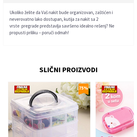
Ukoliko želite da Vaš nakit bude organizovan, zaštićen i
neverovatno lako dostupan, kutija za nakit sa 2
vrste pregrade predstavlja savršeno idealno rešenj? Ne
propusti priliku – poruči odmah!
Ime/Nadimak
SLIČNI PROIZVODI
Email
%
75
%
Poruka