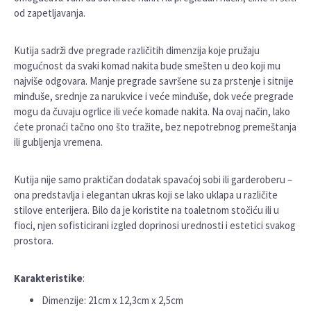
od zapetljavanja.
Kutija sadrži dve pregrade različitih dimenzija koje pružaju
mogućnost da svaki komad nakita bude smešten u deo koji mu
najviše odgovara. Manje pregrade savršene su za prstenje i sitnije
minđuše, srednje za narukvice i veće minđuše, dok veće pregrade
mogu da čuvaju ogrlice ili veće komade nakita. Na ovaj način, lako
ćete pronaći tačno ono što tražite, bez nepotrebnog premeštanja
ili gubljenja vremena.
Kutija nije samo praktičan dodatak spavaćoj sobi ili garderoberu –
ona predstavlja i elegantan ukras koji se lako uklapa u različite
stilove enterijera. Bilo da je koristite na toaletnom stočiću ili u
fioci, njen sofisticirani izgled doprinosi urednosti i estetici svakog
prostora.
Karakteristike
:
Dimenzije: 21cm x 12,3cm x 2,5cm