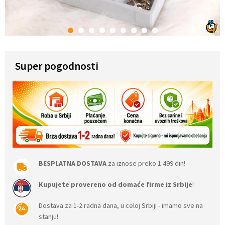
1
2
3
4
5
6
7
8
9
Super pogodnosti
BESPLATNA DOSTAVA
za iznose preko 1.499 din!
Kupujete provereno od domaće firme iz Srbije
!
Dostava za 1-2 radna dana, u celoj Srbiji - imamo sve na
stanju!