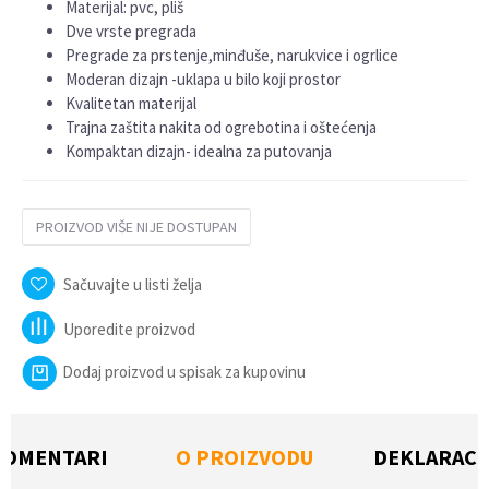
Materijal: pvc, pliš
Dve vrste pregrada
Pregrade za prstenje,minđuše, narukvice i ogrlice
Moderan dizajn -uklapa u bilo koji prostor
Kvalitetan materijal
Trajna zaštita nakita od ogrebotina i oštećenja
Kompaktan dizajn- idealna za putovanja
PROIZVOD VIŠE NIJE DOSTUPAN
Sačuvajte u listi želja
Uporedite proizvod
Dodaj proizvod u spisak za kupovinu
KOMENTARI
O PROIZVODU
DEKLARACI