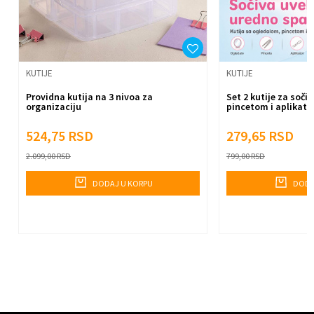
Anti-spam zaštita - izračunajte koliko je 2 + 3 :
Pošalji
KUTIJE
KUTIJE
Providna kutija na 3 nivoa za
Set 2 kutije za soči
organizaciju
pincetom i aplikat
524,75
RSD
279,65
RSD
2.099,00
RSD
799,00
RSD
DODAJ U KORPU
DODA