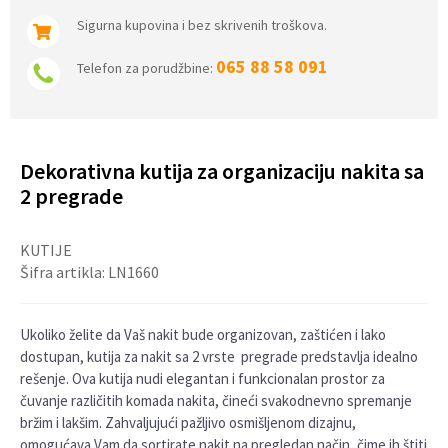
Sigurna kupovina i bez skrivenih troškova.
065 88 58 091
Telefon za porudžbine:
Dekorativna kutija za organizaciju nakita sa
2 pregrade
KUTIJE
Šifra artikla:
LN1660
Ukoliko želite da Vaš nakit bude organizovan, zaštićen i lako
dostupan, kutija za nakit sa 2 vrste pregrade predstavlja idealno
rešenje. Ova kutija nudi elegantan i funkcionalan prostor za
čuvanje različitih komada nakita, čineći svakodnevno spremanje
bržim i lakšim. Zahvaljujući pažljivo osmišljenom dizajnu,
omogućava Vam da sortirate nakit na pregledan način, čime ih štiti