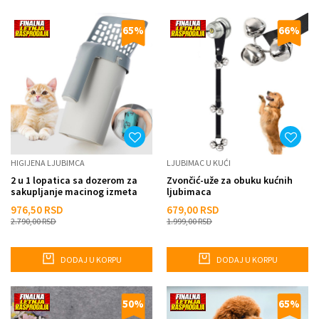
65
%
66
%
HIGIJENA LJUBIMCA
LJUBIMAC U KUĆI
2 u 1 lopatica sa dozerom za
Zvončić-uže za obuku kućnih
sakupljanje macinog izmeta
ljubimaca
976,50
RSD
679,00
RSD
2.790,00
RSD
1.999,00
RSD
DODAJ U KORPU
DODAJ U KORPU
50
%
65
%