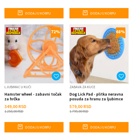
DODAJ U KORPU
DODAJ U KORPU
72
%
68
%
LJUBIMAC U KUĆI
ZABAVA ZA KUCE
Hamster wheel - zabavni točak
Dog Lick Pad - plitka neravna
za hrčka
posuda za hranu za ljubimce
349,00
RSD
579,00
RSD
1.250,00
RSD
1.799,00
RSD
DODAJ U KORPU
DODAJ U KORPU