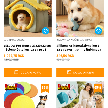
LJUBIMAC U KUĆI
ZABAVA ZA KUĆNE LJUBIMCE
YELLOW Pet House 33x30x32 cm
Silikonska interaktivna kost -
- Zeleno-žuta kućica za pse i
za zabavu i trening ljubimaca
mačke
1.099,75
RSD
346,50
RSD
4.399,00
RSD
990,00
RSD
DODAJ U KORPU
DODAJ U KORPU
72
%
65
%