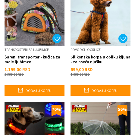
TRANSPORTERI ZA LJUBIMCE
POVODCI I OGRLICE
Šareni transporter - kućica za
Silikonska korpa u obliku kljuna
male ljubimce
- za pseću njušku
1.199,00
RSD
699,00
RSD
2.399,00
RSD
1.999,00
RSD
DODAJ U KORPU
DODAJ U KORPU
70
%
56
%