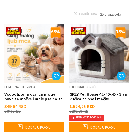
25
proizvoda
Obriši sve
65
%
75
%
HIGIJENA LJUBIMCA
LJUBIMAC U KUĆI
Vodootporna ogrlica protiv
GREY Pet House 45x40x45 - Siva
buva za mačke i male pse do 37
kućica za pse i mačke
cm
349,64
RSD
1.574,75
RSD
999,00
RSD
6.299,00
RSD
BESPLATNA DOSTAVA
DODAJ U KORPU
DODAJ U KORPU