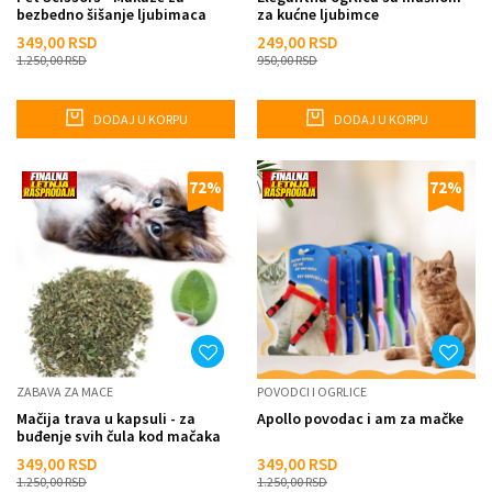
bezbedno šišanje ljubimaca
za kućne ljubimce
349,00
RSD
249,00
RSD
1.250,00
RSD
950,00
RSD
DODAJ U KORPU
DODAJ U KORPU
72
%
72
%
ZABAVA ZA MACE
POVODCI I OGRLICE
Mačija trava u kapsuli - za
Apollo povodac i am za mačke
buđenje svih čula kod mačaka
349,00
RSD
349,00
RSD
1.250,00
RSD
1.250,00
RSD