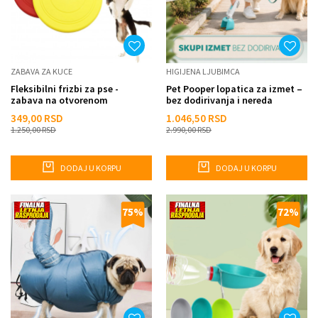
ZABAVA ZA KUCE
HIGIJENA LJUBIMCA
Fleksibilni frizbi za pse -
Pet Pooper lopatica za izmet –
zabava na otvorenom
bez dodirivanja i nereda
349,00
RSD
1.046,50
RSD
1.250,00
RSD
2.990,00
RSD
DODAJ U KORPU
DODAJ U KORPU
75
%
72
%