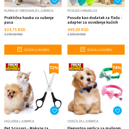
KUPANJE I SREĐIVANJE LJUBIMCA
POSUDE I HRANILICE
Praktična hauba za sušenje
Posuda kao dodatak za flašu -
pasa
adapter za osveženje kućnih
ljubimaca
824,75
RSD
449,00
RSD
3.299,00
RSD
1.599,00
RSD
DODAJ U KORPU
DODAJ U KORPU
72
%
74
%
HIGIJENA LJUBIMCA
ODEĆA ZA LJUBIMCA
Pet Scissors - Makaze za
Elegantna ogrlica sa mašnom