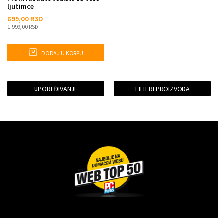
ljubimce
899,00
RSD
1.999,00
RSD
DODAJ U KORPU
UPOREĐIVANJE
FILTERI PROIZVODA
Dragoslava Srejovića 2G, Beograd