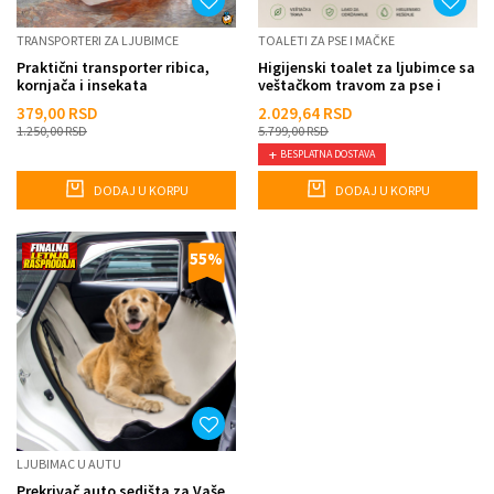
TRANSPORTERI ZA LJUBIMCE
TOALETI ZA PSE I MAČKE
Praktični transporter ribica,
Higijenski toalet za ljubimce sa
kornjača i insekata
veštačkom travom za pse i
mačke – za stan i ...
379,00
RSD
2.029,64
RSD
1.250,00
RSD
5.799,00
RSD
BESPLATNA DOSTAVA
DODAJ U KORPU
DODAJ U KORPU
55
%
LJUBIMAC U AUTU
Prekrivač auto sedišta za Vaše