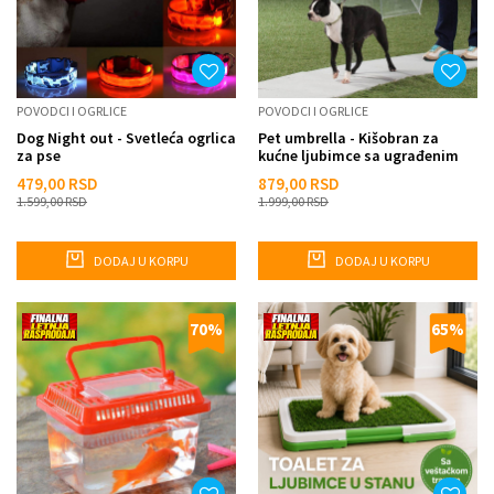
POVODCI I OGRLICE
POVODCI I OGRLICE
Dog Night out - Svetleća ogrlica
Pet umbrella - Kišobran za
za pse
kućne ljubimce sa ugrađenim
povodcem
479,00
RSD
879,00
RSD
1.599,00
RSD
1.999,00
RSD
DODAJ U KORPU
DODAJ U KORPU
70
%
65
%