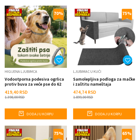
70
%
75
%
HIGIJENA LJUBIMCA
LJUBIMAC U KUĆI
Vodootporna podesiva ogrlica
Samolepljiva podloga za mačke
protiv buva za veće pse do 62
i zaštitu nameštaja
cm
419,40
RSD
474,74
RSD
1.398,00
RSD
1.899,00
RSD
DODAJ U KORPU
DODAJ U KORPU
75
%
65
%