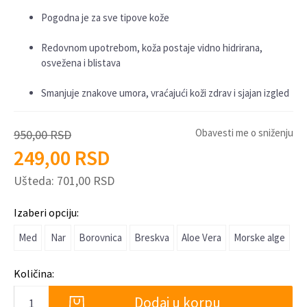
Pogodna je za sve tipove kože
Redovnom upotrebom, koža postaje vidno hidrirana,
osvežena i blistava
Smanjuje znakove umora, vraćajući koži zdrav i sjajan izgled
Obavesti me o sniženju
950,00
RSD
249,00
RSD
Ušteda:
701,00
RSD
Izaberi opciju:
Med
Nar
Borovnica
Breskva
Aloe Vera
Morske alge
Količina:
Dodaj u korpu