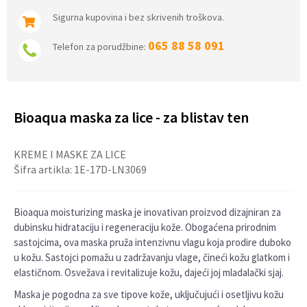
Sigurna kupovina i bez skrivenih troškova.
065 88 58 091
Telefon za porudžbine:
Bioaqua maska za lice - za blistav ten
KREME I MASKE ZA LICE
Šifra artikla:
1E-17D-LN3069
Bioaqua moisturizing maska je inovativan proizvod dizajniran za
dubinsku hidrataciju i regeneraciju kože. Obogaćena prirodnim
sastojcima, ova maska pruža intenzivnu vlagu koja prodire duboko
u kožu. Sastojci pomažu u zadržavanju vlage, čineći kožu glatkom i
elastičnom. Osvežava i revitalizuje kožu, dajeći joj mladalački sjaj.
Maska je pogodna za sve tipove kože, uključujući i osetljivu kožu