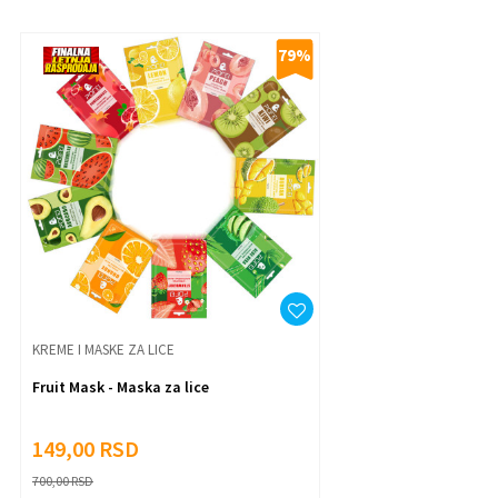
79
%
Poruka
Anti-spam zaštita - izračunajte koliko je 9 - 4 :
Pošalji
KREME I MASKE ZA LICE
Fruit Mask - Maska za lice
149,00
RSD
700,00
RSD