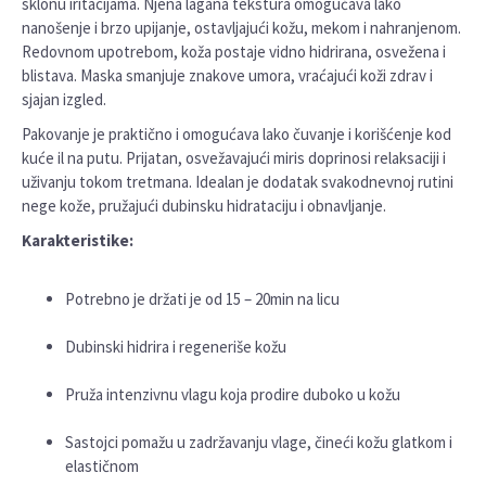
sklonu iritacijama. Njena lagana tekstura omogućava lako
nanošenje i brzo upijanje, ostavljajući kožu, mekom i nahranjenom.
Redovnom upotrebom, koža postaje vidno hidrirana, osvežena i
blistava. Maska smanjuje znakove umora, vraćajući koži zdrav i
sjajan izgled.
Pakovanje je praktično i omogućava lako čuvanje i korišćenje kod
kuće il na putu. Prijatan, osvežavajući miris doprinosi relaksaciji i
uživanju tokom tretmana. Idealan je dodatak svakodnevnoj rutini
nege kože, pružajući dubinsku hidrataciju i obnavljanje.
Karakteristike:
Potrebno je držati je od 15 – 20min na licu
Dubinski hidrira i regeneriše kožu
Pruža intenzivnu vlagu koja prodire duboko u kožu
Sastojci pomažu u zadržavanju vlage, čineći kožu glatkom i
elastičnom