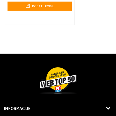
DODAJ U KORPU
Dragoslava Srejovića 2G, Beograd
INFORMACIJE
Šifra delatnosti: 6312