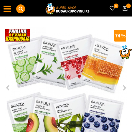
0
0
74
%