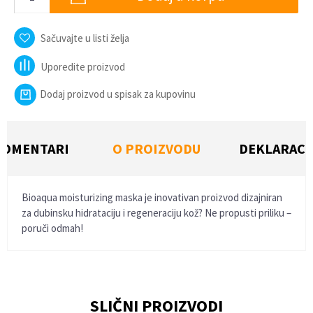
Sačuvajte u listi želja
Uporedite proizvod
Dodaj proizvod u spisak za kupovinu
KOMENTARI
O PROIZVODU
DEKLARACI
Bioaqua moisturizing maska je inovativan proizvod dizajniran
za dubinsku hidrataciju i regeneraciju kož? Ne propusti priliku –
poruči odmah!
Ime/Nadimak
SLIČNI PROIZVODI
Email