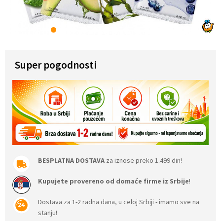
1
2
3
4
5
6
7
8
9
10
11
12
Super pogodnosti
BESPLATNA DOSTAVA
za iznose preko 1.499 din!
Kupujete provereno od domaće firme iz Srbije
!
Dostava za 1-2 radna dana, u celoj Srbiji - imamo sve na
stanju!