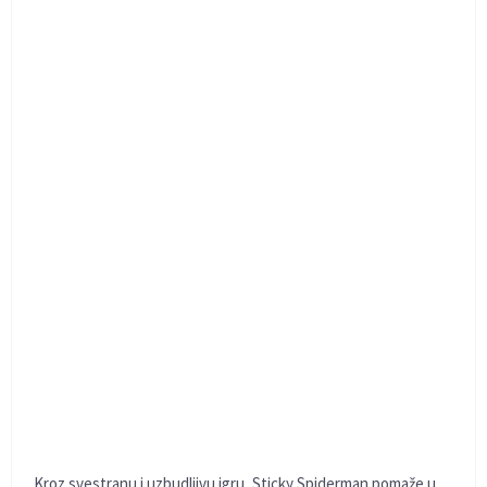
Kroz svestranu i uzbudljivu igru, Sticky Spiderman pomaže u