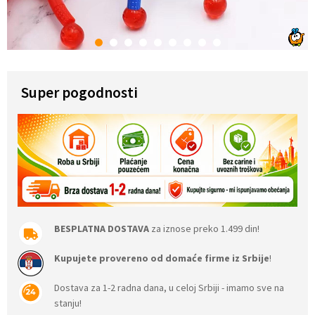
1
2
3
4
5
6
7
8
9
Super pogodnosti
BESPLATNA DOSTAVA
za iznose preko 1.499 din!
Kupujete provereno od domaće firme iz Srbije
!
Dostava za 1-2 radna dana, u celoj Srbiji - imamo sve na
stanju!