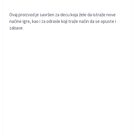
Ovaj proizvod je savršen za decu koja žele da istraže nove
načine igre, kao i za odrasle koji traže način da se opuste i
zabave.