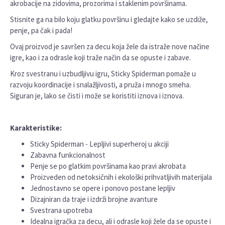
akrobacije na zidovima, prozorima i staklenim površinama.
Stisnite ga na bilo koju glatku površinu i gledajte kako se uzdiže,
penje, pa čak i pada!
Ovaj proizvod je savršen za decu koja žele da istraže nove načine
igre, kao i za odrasle koji traže način da se opuste i zabave.
Kroz svestranu i uzbudljivu igru, Sticky Spiderman pomaže u
razvoju koordinacije i snalažljivosti, a pruža i mnogo smeha.
Siguran je, lako se čisti i može se koristiti iznova i iznova.
Karakteristike:
Sticky Spiderman - Lepljivi superheroj u akciji
Zabavna funkcionalnost
Penje se po glatkim površinama kao pravi akrobata
Proizveden od netoksičnih i ekološki prihvatljivih materijala
Jednostavno se opere i ponovo postane lepljiv
Dizajniran da traje i izdrži brojne avanture
Svestrana upotreba
Idealna igračka za decu, ali i odrasle koji žele da se opuste i