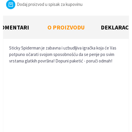
Dodaj proizvod u spisak za kupovinu
KOMENTARI
O PROIZVODU
DEKLARACI
Sticky Spiderman je zabavna i uzbudljiva igračka koja će Vas
potpuno očarati svojom sposobnošću da se penje po svim
vrstama glatkih površina! Dopuni paketić - poruči odmah!