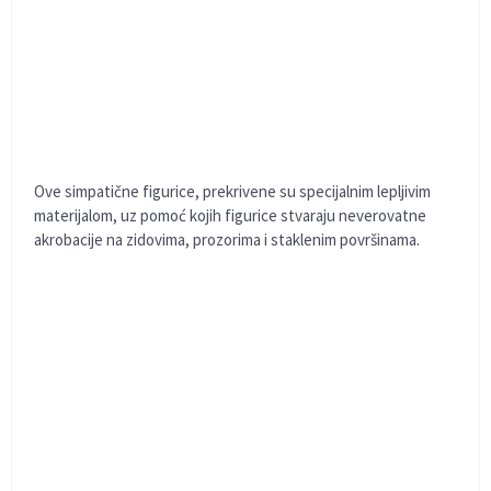
Ove simpatične figurice, prekrivene su specijalnim lepljivim
materijalom, uz pomoć kojih figurice stvaraju neverovatne
akrobacije na zidovima, prozorima i staklenim površinama.