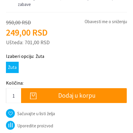
zabave
Obavesti me o sniženju
950,00
RSD
249,00
RSD
Ušteda:
701,00
RSD
Izaberi opciju:
Žuta
Žuta
Količina:
Dodaj u korpu
Sačuvajte u listi želja
Uporedite proizvod