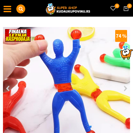
0
0
74
%