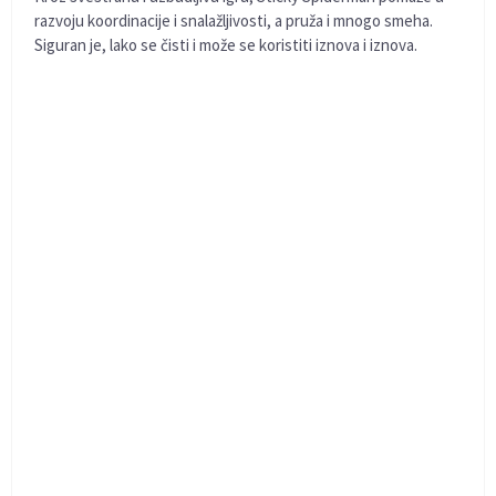
razvoju koordinacije i snalažljivosti, a pruža i mnogo smeha.
Siguran je, lako se čisti i može se koristiti iznova i iznova.