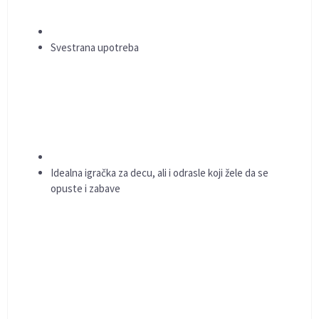
Svestrana upotreba
Idealna igračka za decu, ali i odrasle koji žele da se
opuste i zabave