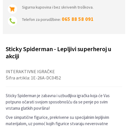
Sigurna kupovina i bez skrivenih troškova.
065 88 58 091
Telefon za porudžbine:
Sticky Spiderman - Lepljivi superheroj u
akciji
INTERAKTIVNE IGRAČKE
Šifra artikla:
1E-26A-DC0452
Sticky Spiderman je zabavna i uzbudljiva igračka koja će Vas
potpuno očarati svojom sposobnošću da se penje po svim
vrstama glatkih površina!
Ove simpatične figurice, prekrivene su specijalnim lepljivim
materijalom, uz pomoć kojih figurice stvaraju neverovatne